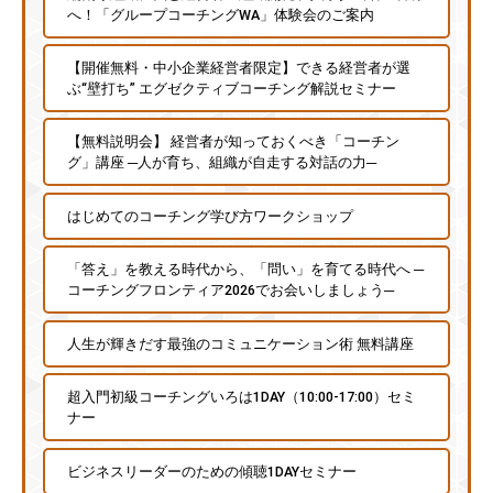
へ！「グループコーチングWA」体験会のご案内
チ
ン
【開催無料・中小企業経営者限定】できる経営者が選
グ
ぶ“壁打ち” エグゼクティブコーチング解説セミナー
を
社
【無料説明会】 経営者が知っておくべき「コーチン
内
グ」講座 ─人が育ち、組織が自走する対話の力─
に
導
はじめてのコーチング学び方ワークショップ
入
し
「答え」を教える時代から、「問い」を育てる時代へ ─
コーチングフロンティア2026でお会いしましょう─
た
い
人生が輝きだす最強のコミュニケーション術 無料講座
中
小
超入門初級コーチングいろは1DAY（10:00-17:00）セミ
企
ナー
業
の
ビジネスリーダーのための傾聴1DAYセミナー
方