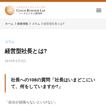
ー
コ
式
会
ン
メ
社
テ
ニ
株
株
ュ
コ
ン
ー
ホーム
新着情報
コラム
経営型社長とは?
式
ー
式
ツ
チ
会
会
へ
ビ
コ
社
ス
コラム
ジ
ー
コ
キ
ネ
チ
経営型社長とは?
ー
ッ
ス
ビ
チ
研
プ
ジ
2016年2月2日
b
ビ
究
y
ネ
所
ジ
c
ス
b
ネ
研
社長への108の質問「社長はいまどこにい
l
究
ス
て、何をしていますか?」
a
所
研
d
の
究
m
「自分が頑張らないといけない」
公
所