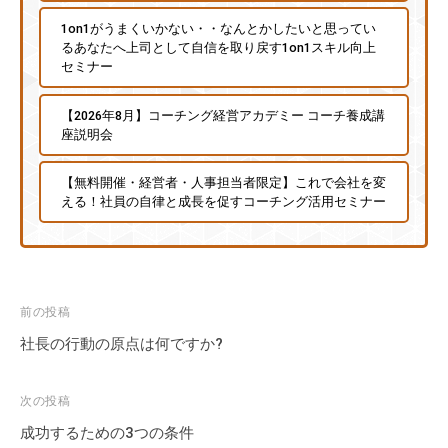
な
1on1がうまくいかない・・なんとかしたいと思ってい
ど
るあなたへ上司として自信を取り戻す1on1スキル向上
セミナー
、
コ
【2026年8月】コーチング経営アカデミー コーチ養成講
ー
座説明会
チ
ン
【無料開催・経営者・人事担当者限定】これで会社を変
グ
える！社員の自律と成長を促すコーチング活用セミナー
に
関
す
る
投
前の投稿
こ
稿
社長の行動の原点は何ですか?
と
ナ
は
ビ
お
次の投稿
気
ゲ
成功するための3つの条件
軽