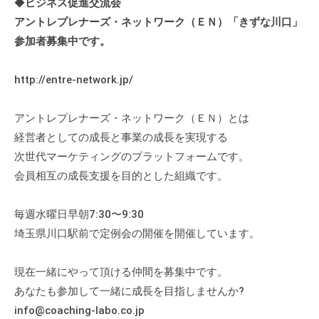
◆
ビジネス促進交流会
。
アントレプレナーズ・ネットワーク（ＥＮ）「きずな川口」
そ
参加者募集中です。
の
他
http://entre-network.jp/
、
コ
アントレプレナーズ・ネットワーク（ＥＮ）とは
ー
チ
経営者としての成長と事業の成長を実現する
ン
次世代マーケティングのプラットフォームです。
グ
会員相互の成長支援を目的とした組織です。
を
学
毎週水曜日早朝7:30〜9:30
び
埼玉県川口駅前で定例会の開催を開催しています。
た
い
現在一緒にやって頂ける仲間を募集中です。
士
あなたも参加して一緒に成長を目指しませんか?
業
info@coaching-labo.co.jp
や