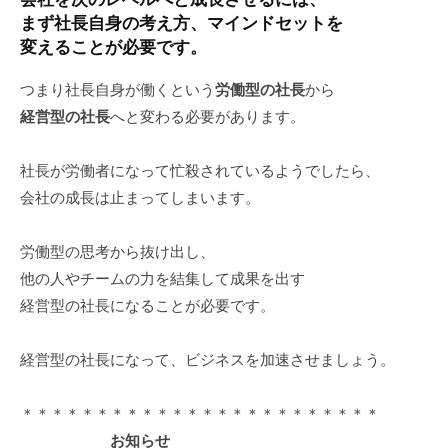
グ
まず社長自身の考え方、マインドセットを
ゼ
変えることが必要です。
ク
テ
つまり社長自身が働くという
労働型の社長
から
ィ
経営型の社長
へと変わる必要があります。
ブ
コ
社長が労働者になって忙殺されているようでしたら、
ー
会社の成長は止まってしまいます。
チ
の
労働型の思考から抜け出し、
育
他の人やチームの力を結集して成果を出す
成
経営型の社長になることが必要です。
、
エ
経営型の社長になって、ビジネスを加速させましょう。
グ
ゼ
ク
＊＊＊＊＊＊＊＊＊＊＊＊＊＊＊＊＊＊＊＊＊＊＊＊
テ
お知らせ