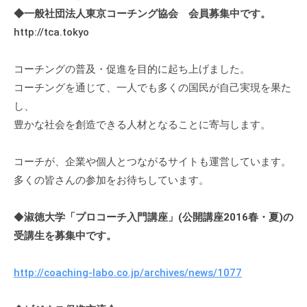
ィ
◆一般社団法人東京コーチング協会 会員募集中です。
ブ
http://tca.tokyo
コ
ー
コーチングの普及・促進を目的に起ち上げました。
チ
コーチングを通じて、一人でも多くの国民が自己実現を果た
ン
し、
グ
豊かな社会を創造できる人材となることに寄与します。
の
提
コーチが、企業や個人とつながるサイトも運営しています。
供
多くの皆さんの参加をお待ちしています。
を
行
な
◆
淑徳大学「プロコーチ入門講座」(公開講座2016春・夏)の
っ
受講生を募集中です。
て
い
http://coaching-labo.co.jp/archives/news/1077
ま
す