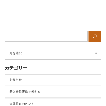
ー
に
シ
ご
ョ
相
ン
談
く
サ
だ
イ
さ
ト
い
内
。
ア
検
索
ー
カテゴリー
カ
お知らせ
イ
新入社員研修を考える
海外駐在のヒント
ブ