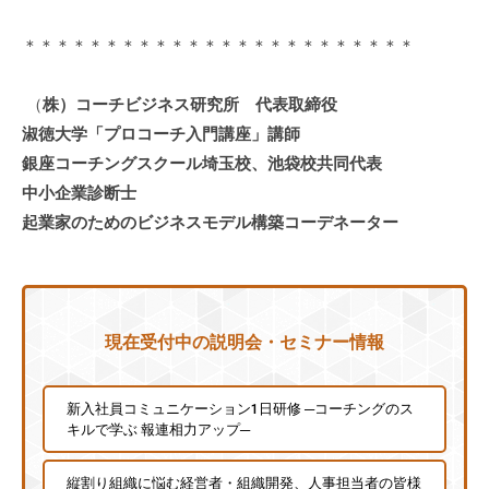
個
＊＊＊＊＊＊＊＊＊＊＊＊＊＊＊＊＊＊＊＊＊＊＊＊
人
の
方
（
株）コーチビジネス研究所 代表取締役
、
淑徳大学「プロコーチ入門講座」講師
コ
銀座コーチングスクール埼玉校、池袋校共同代表
ー
中小企業診断士
チ
起業家のためのビジネスモデル構築コーデネーター
を
探
し
て
現在受付中の説明会・セミナー情報
い
る
方
新入社員コミュニケーション1日研修 ─コーチングのス
、
キルで学ぶ 報連相力アップ─
コ
ー
縦割り組織に悩む経営者・組織開発、人事担当者の皆様