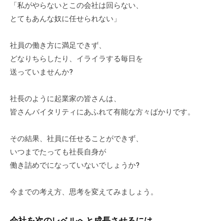
i
式
「私がやらないとこの会社は回らない、
n
ホ
とてもあんな奴に任せられない」
ー
ム
社員の働き方に満足できず、
ペ
どなりちらしたり、イライラする毎日を
ー
送っていませんか?
ジ
で
社長のように起業家の皆さんは、
す
皆さんバイタリティにあふれて有能な方々ばかりです。
。
当
その結果、社員に任せることができず、
社
いつまでたっても社長自身が
で
働き詰めでになっていないでしょうか?
は
主
に
今までの考え方、思考を変えてみましょう。
、
エ
会社を次のレベルへと成長させるには、