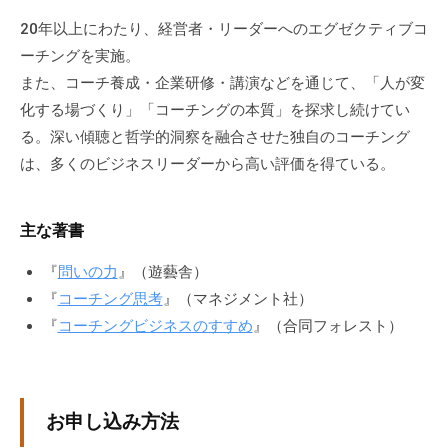
な
20年以上にわたり、経営者・リーダーへのエグゼクティブコ
ど
ーチングを実施。
、
また、コーチ養成・企業研修・講演などを通じて、「人が変
コ
化する場づくり」「コーチングの本質」を探求し続けてい
ー
る。深い傾聴と哲学的洞察を融合させた独自のコーチング
チ
は、多くのビジネスリーダーから高い評価を得ている。
ン
グ
に
主な著書
関
す
『
問いの力
』（遊藝舎）
る
『
コーチング思考
』（マネジメント社）
こ
『
コーチングビジネスのすすめ
』（合同フォレスト）
と
は
お
お申し込み方法
気
軽