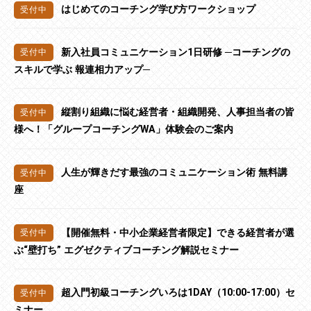
はじめてのコーチング学び方ワークショップ
新入社員コミュニケーション1日研修 ─コーチングの
スキルで学ぶ 報連相力アップ─
縦割り組織に悩む経営者・組織開発、人事担当者の皆
様へ！「グループコーチングWA」体験会のご案内
人生が輝きだす最強のコミュニケーション術 無料講
座
【開催無料・中小企業経営者限定】できる経営者が選
ぶ“壁打ち” エグゼクティブコーチング解説セミナー
超入門初級コーチングいろは1DAY（10:00-17:00）セ
ミナー