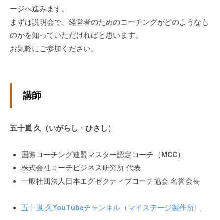
ージへ進みます。
チ
まずは説明会で、経営者のためのコーチングがどのようなも
ン
グ
のかを知っていただければと思います。
を
お気軽にご参加ください。
社
内
に
講師
導
入
し
五十嵐 久（いがらし・ひさし）
た
い
国際コーチング連盟マスター認定コーチ（MCC）
中
株式会社コーチビジネス研究所 代表
小
一般社団法人日本エグゼクティブコーチ協会 名誉会長
企
業
の
五十嵐 久YouTubeチャンネル（マイステージ製作所）
方