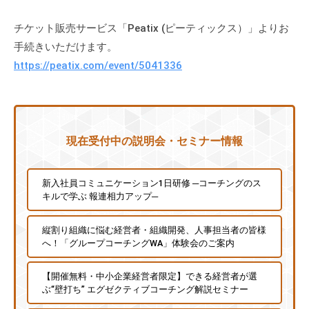
に
チケット販売サービス「Peatix (ピーティックス）」よりお
ご
手続きいただけます。
相
https://peatix.com/event/5041336
談
く
だ
さ
い
現在受付中の説明会・セミナー情報
。
新入社員コミュニケーション1日研修 ─コーチングのス
キルで学ぶ 報連相力アップ─
縦割り組織に悩む経営者・組織開発、人事担当者の皆様
へ！「グループコーチングWA」体験会のご案内
【開催無料・中小企業経営者限定】できる経営者が選
ぶ“壁打ち” エグゼクティブコーチング解説セミナー