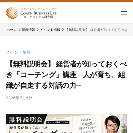
ー
コ
式
会
ン
メ
社
テ
ニ
株
株
ュ
コ
ン
ー
ホーム
新着情報
イベント情報
【無料説明会】 経営者が知っておくべき「
式
ー
式
ツ
チ
会
会
へ
ビ
コ
社
ス
イベント情報
ジ
ー
コ
キ
ネ
チ
【無料説明会】 経営者が知っておくべ
ー
ッ
ス
ビ
き「コーチング」講座 ─人が育ち、組
チ
研
プ
ジ
ビ
究
織が自走する対話の力─
ネ
所
ジ
ス
2026年7月6日
b
ネ
研
y
究
ス
イ
所
研
ベ
の
究
ン
公
所