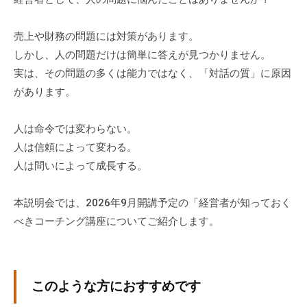
グ
ゼ
売上や財務の問題には対策があります。
ク
しかし、人の問題だけは簡単に答えが見つかりません。
テ
実は、その問題の多くは能力ではなく、「対話の質」に原因
ィ
があります。
ブ
コ
ー
人は命令では変わらない。
チ
人は信頼によって変わる。
の
人は問いによって成長する。
育
成
本説明会では、2026年9月開講予定の「経営者が知っておく
、
べきコーチング講座についてご紹介します。
エ
グ
ゼ
ク
このような方におすすめです
テ