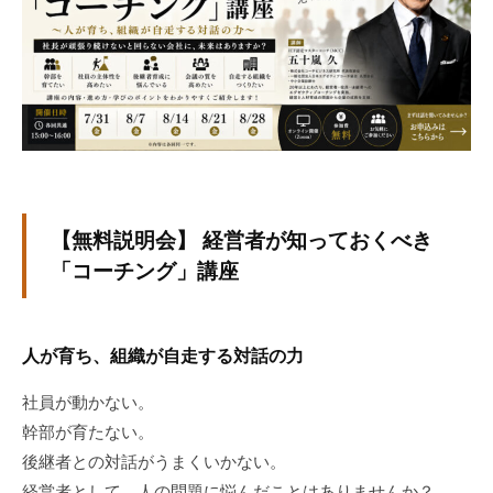
ト
式
固
ホ
定
ー
用
ム
ペ
ー
ジ
で
す
【無料説明会】 経営者が知っておくべき
。
「コーチング」講座
当
社
で
人が育ち、組織が自走する対話の力
は
主
社員が動かない。
に
幹部が育たない。
、
後継者との対話がうまくいかない。
エ
経営者として、人の問題に悩んだことはありませんか？