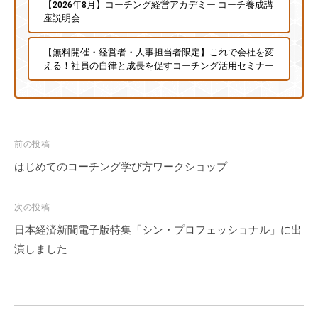
【2026年8月】コーチング経営アカデミー コーチ養成講
座説明会
【無料開催・経営者・人事担当者限定】これで会社を変
える！社員の自律と成長を促すコーチング活用セミナー
投
前の投稿
稿
はじめてのコーチング学び方ワークショップ
ナ
ビ
次の投稿
ゲ
日本経済新聞電子版特集「シン・プロフェッショナル」に出
ー
演しました
シ
ョ
ン