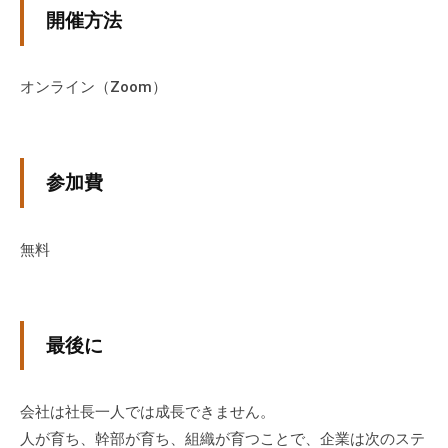
開催方法
個
人
の
オンライン（Zoom）
方
、
コ
ー
参加費
チ
を
探
無料
し
て
い
最後に
る
方
、
会社は社長一人では成長できません。
コ
人が育ち、幹部が育ち、組織が育つことで、企業は次のステ
ー