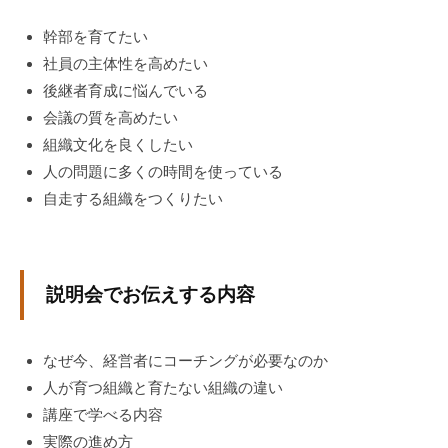
ィ
幹部を育てたい
ブ
社員の主体性を高めたい
コ
ー
後継者育成に悩んでいる
チ
会議の質を高めたい
ン
組織文化を良くしたい
グ
人の問題に多くの時間を使っている
の
自走する組織をつくりたい
提
供
を
行
説明会でお伝えする内容
な
っ
なぜ今、経営者にコーチングが必要なのか
て
人が育つ組織と育たない組織の違い
い
ま
講座で学べる内容
す
実際の進め方