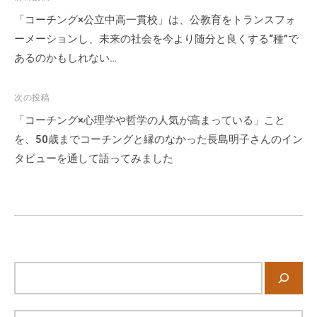
稿
「コーチング×公立中高一貫校」は、公教育をトランスフォ
ナ
ーメーションし、未来の社会を今より随分と良くする“種”で
ビ
あるのかもしれない…
ゲ
ー
次の投稿
シ
「コーチング×心理学や哲学の人気が高まっている」こと
ョ
を、50歳までコーチングと縁のなかった長島明子さんのイン
ン
タビューを通して語ってみました
サ
イ
ト