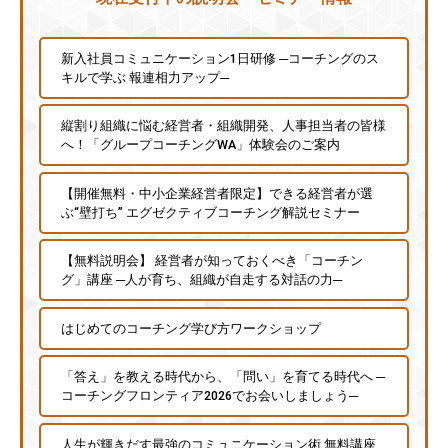
新入社員コミュニケーション1日研修 ─コーチングのス
キルで学ぶ 報連相力アップ─
縦割り組織に悩む経営者・組織開発、人事担当者の皆様
へ！「グループコーチングWA」体験会のご案内
【開催無料・中小企業経営者限定】できる経営者が選
ぶ“壁打ち” エグゼクティブコーチング解説セミナー
【無料説明会】 経営者が知っておくべき「コーチン
グ」講座 ─人が育ち、組織が自走する対話の力─
はじめてのコーチング学び方ワークショップ
「答え」を教える時代から、「問い」を育てる時代へ ─
コーチングフロンティア2026でお会いしましょう─
人生が輝きだす最強のコミュニケーション術 無料講座