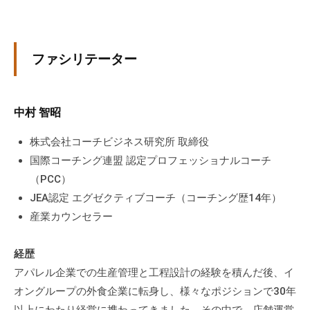
に
ご
相
ファシリテーター
談
く
だ
中村 智昭
さ
い
株式会社コーチビジネス研究所 取締役
。
国際コーチング連盟 認定プロフェッショナルコーチ
（PCC）
JEA認定 エグゼクティブコーチ（コーチング歴14年）
産業カウンセラー
経歴
アパレル企業での生産管理と工程設計の経験を積んだ後、イ
オングループの外食企業に転身し、様々なポジションで30年
以上にわたり経営に携わってきました。その中で、店舗運営