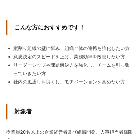
チ
ン
グ
こんな方におすすめです！
を
社
内
縦割り組織の壁に悩み、組織全体の連携を強化したい方
に
意思決定のスピードを上げ、業務効率を改善したい方
導
リーダーシップや課題解決力を強化し、チームを引っ張
入
っていきたい方
し
社内の風通しを良くし、モチベーションを高めたい方
た
い
中
小
対象者
企
業
の
従業員20名以上の企業経営者及び組織開発、人事担当者様限
方