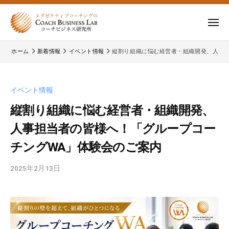
ー
コ
式
会
ン
メ
社
テ
ニ
株
株
ュ
コ
ン
ー
ホーム
新着情報
イベント情報
縦割り組織に悩む経営者・組織開発、人事
式
ー
式
ツ
チ
会
会
へ
ビ
コ
社
ス
イベント情報
ジ
ー
コ
キ
ネ
チ
縦割り組織に悩む経営者・組織開発、
ー
ッ
ス
ビ
人事担当者の皆様へ！「グループコー
チ
研
プ
ジ
ビ
究
チングWA」体験会のご案内
ネ
所
ジ
ス
2025年2月13日
b
ネ
研
y
究
ス
イ
所
研
ベ
の
究
ン
公
所