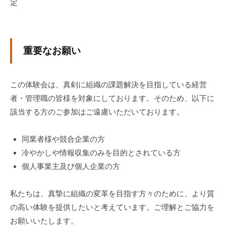
定
な
ど
、
コ
重要なお願い
ー
チ
この体験会は、真剣に組織の課題解決を目指している経営
ン
者・管理職の皆様を対象にしております。そのため、以下に
グ
該当する方のご参加はご遠慮いただいております。
に
関
す
同業者様や競合企業の方
る
冷やかしや情報収集のみを目的とされている方
こ
個人事業主及び個人企業の方
と
は
私たちは、真摯に組織の変革を目指す方々のために、より質
お
の高い体験を提供したいと考えています。ご理解とご協力を
気
お願いいたします。
軽