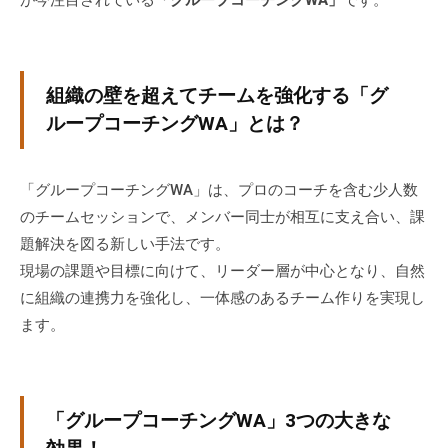
グ
ゼ
ク
テ
組織の壁を超えてチームを強化する「グ
ィ
ループコーチングWA」とは？
ブ
コ
ー
「グループコーチングWA」は、プロのコーチを含む少人数
チ
のチームセッションで、メンバー同士が相互に支え合い、課
の
題解決を図る新しい手法です。
育
現場の課題や目標に向けて、リーダー層が中心となり、自然
成
に組織の連携力を強化し、一体感のあるチーム作りを実現し
、
ます。
エ
グ
ゼ
ク
「グループコーチングWA」3つの大きな
テ