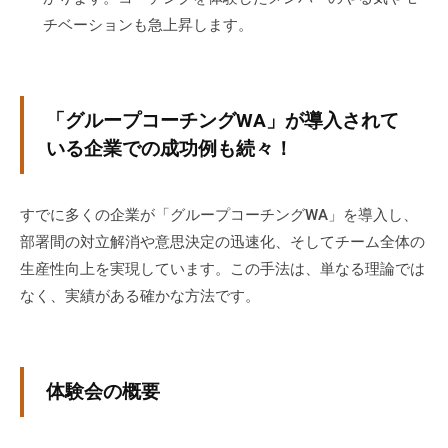
。
チベーションも急上昇します。
そ
の
他
、
「グループコーチングWA」が導入されて
コ
いる企業での成功例も続々！
ー
チ
すでに多くの企業が「グループコーチングWA」を導入し、
ン
グ
部署間の対立解消や意思決定の迅速化、そしてチーム全体の
を
生産性向上を実現しています。この手法は、単なる理論では
学
なく、実績がある確かな方法です。
び
た
い
体験会の概要
士
業
や