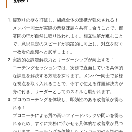
効果！
ィ
ブ
コ
縦割りの壁を打破し、組織全体の連携が強化される！
ー
メンバー同士が実際の業務課題を共有し合うことで、部
チ
署間の壁が自然に取り払われます。相互理解が進むこと
ン
で、意思決定のスピードが飛躍的に向上し、対立を防ぐ
グ
一枚岩の組織へと変革します。
の
実践的な課題解決力とリーダーシップが向上する！
提
コーチングセッションでは、実務で直面している具体的
供
な課題を解決する方法を探ります。メンバー同士で多様
を
な視点を取り入れることで、今すぐ使える課題解決力が
行
身に付き、リーダーとしてのスキルも磨かれます。
な
プロのコーチングを体験し、即効性のある改善策が得ら
っ
て
れる！
い
プロコーチによる質の高いフィードバックや問いを得ら
ま
れるため、すぐに実務に活かせる具体的な改善案が見つ
す
かります。コーチングを体験したメンバーのやる気やモ