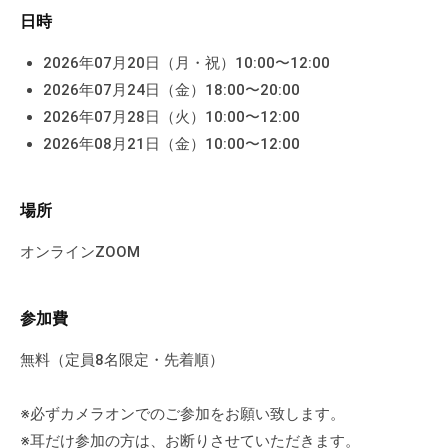
個
日時
人
2026年07月20日（月・祝）10:00〜12:00
の
2026年07月24日（金）18:00〜20:00
方
2026年07月28日（火）10:00〜12:00
、
コ
2026年08月21日（金）10:00〜12:00
ー
チ
場所
を
探
オンラインZOOM
し
て
参加費
い
る
無料（定員8名限定・先着順）
方
、
※必ずカメラオンでのご参加をお願い致します。
コ
※耳だけ参加の方は、お断りさせていただきます。
ー