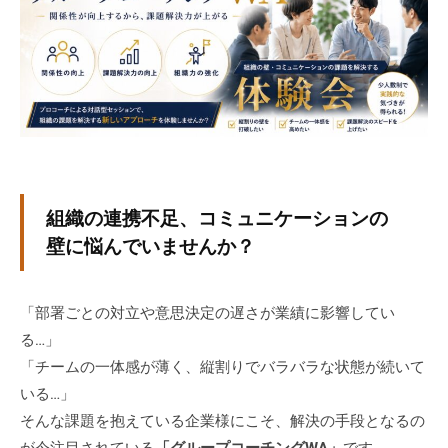
ト
式
固
ホ
定
ー
用
ム
ペ
ー
ジ
で
す
組織の連携不足、コミュニケーションの
。
壁に悩んでいませんか？
当
社
で
「部署ごとの対立や意思決定の遅さが業績に影響してい
は
る…」
主
「チームの一体感が薄く、縦割りでバラバラな状態が続いて
に
いる…」
、
そんな課題を抱えている企業様にこそ、解決の手段となるの
エ
が今注目されている
「グループコーチングWA」
です。