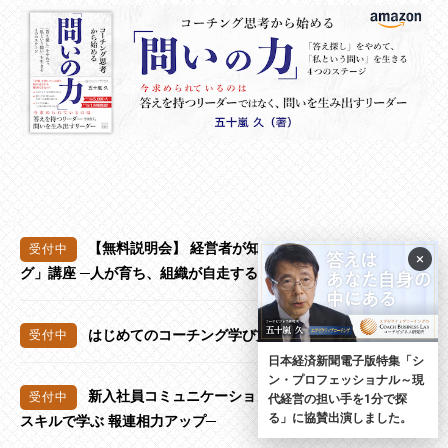
【無料説明会】 経営者が知っておくべき「コーチン
×
グ」講座 ─人が育ち、組織が自走する対話の力─
はじめてのコーチング学び方ワークショップ
日本経済新聞電子版特集「シ
ン・プロフェッショナル～現
新入社員コミュニケーション1日研修 ─コーチングの
代経営の担い手を1分で探
る」に協賛出演しました。
スキルで学ぶ 報連相力アップ─