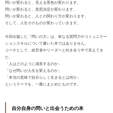
問いが変わると、見える景色が変わります。
。
問いが変わると、意思決定が変わります。
そ
問いが変わると、人との関わり方が変わります。
の
そして、人生そのものが変わっていきます。
他
、
コ
今回出版した『問いの力』は、単なる質問力やコミュニケー
ー
ションスキルについて書いた本ではありません。
チ
コーチとして、経営者やリーダーと向き合う中で見えてき
ン
た、
グ
「人はどのように成長するのか」
を
「なぜ問いが人生を変えるのか」
学
「本当の意味で自分らしく生きるとは何か」
び
というテーマを、一冊にまとめたものです。
た
い
士
業
自分自身の問いと出会うための本
や