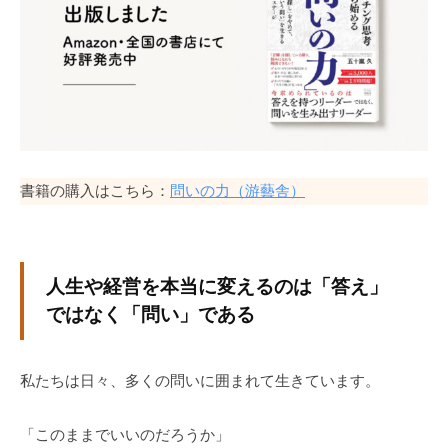
a
式
d
ホ
m
ー
i
ム
n
ペ
ー
ジ
で
書籍の購入はこちら：
問いの力（游藝舎）
す
。
当
人生や経営を本当に変えるのは「答え」
社
で
ではなく「問い」である
は
主
私たちは日々、多くの問いに囲まれて生きています。
に
、
エ
「このままでいいのだろうか」