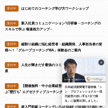
はじめてのコーチング学び方ワークショップ
新入社員コミュニケーション1日研修 ─コーチングの
スキルで学ぶ 報連相力アップ─
縦割り組織に悩む経営者・組織開発、人事担当者の皆
様へ！「グループコーチングWA」体験会のご案内
×
人生が輝きだす最強のコミュニケーション術 無料講
座
【開催無料・中小企業経営者限定】できる経営者が選
日本経済新聞電子版特集「シ
ン・プロフェッショナル～現
ぶ“壁打ち” エグゼクティブコーチング解説セミナー
代経営の担い手を1分で探
る」に協賛出演しました。
超入門初級コーチングいろは1DAY（10:00-17:00）セ