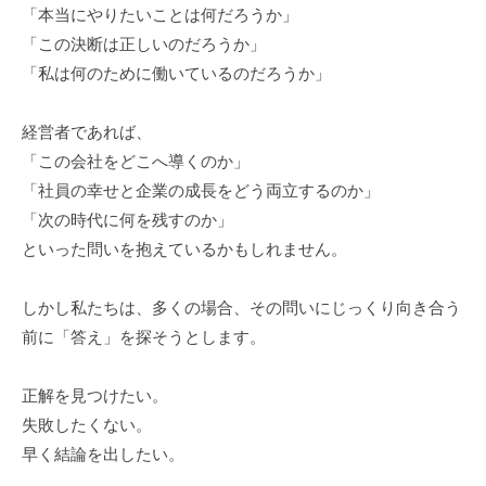
グ
「本当にやりたいことは何だろうか」
ゼ
「この決断は正しいのだろうか」
ク
「私は何のために働いているのだろうか」
テ
ィ
経営者であれば、
ブ
「この会社をどこへ導くのか」
コ
「社員の幸せと企業の成長をどう両立するのか」
ー
「次の時代に何を残すのか」
チ
といった問いを抱えているかもしれません。
の
育
しかし私たちは、多くの場合、その問いにじっくり向き合う
成
前に「答え」を探そうとします。
、
エ
グ
正解を見つけたい。
ゼ
失敗したくない。
ク
早く結論を出したい。
テ