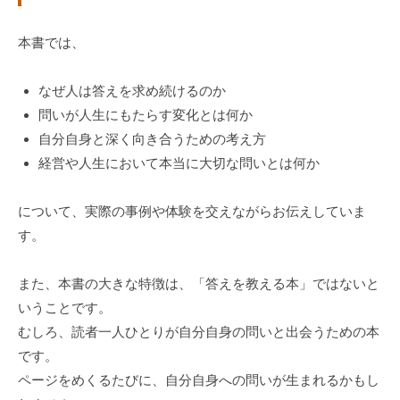
個
人
本書では、
の
方
なぜ人は答えを求め続けるのか
、
問いが人生にもたらす変化とは何か
コ
自分自身と深く向き合うための考え方
ー
経営や人生において本当に大切な問いとは何か
チ
を
について、実際の事例や体験を交えながらお伝えしていま
探
す。
し
て
また、本書の大きな特徴は、「答えを教える本」ではないと
い
る
いうことです。
方
むしろ、読者一人ひとりが自分自身の問いと出会うための本
、
です。
コ
ページをめくるたびに、自分自身への問いが生まれるかもし
ー