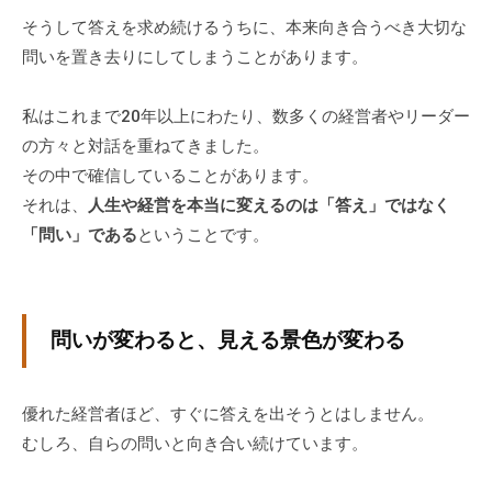
ィ
そうして答えを求め続けるうちに、本来向き合うべき大切な
ブ
問いを置き去りにしてしまうことがあります。
コ
ー
私はこれまで20年以上にわたり、数多くの経営者やリーダー
チ
の方々と対話を重ねてきました。
ン
その中で確信していることがあります。
グ
それは、
人生や経営を本当に変えるのは「答え」ではなく
の
提
「問い」である
ということです。
供
を
行
問いが変わると、見える景色が変わる
な
っ
て
優れた経営者ほど、すぐに答えを出そうとはしません。
い
むしろ、自らの問いと向き合い続けています。
ま
す