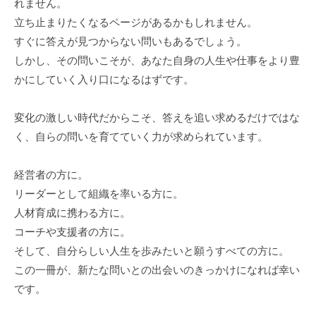
れません。
チ
立ち止まりたくなるページがあるかもしれません。
ン
すぐに答えが見つからない問いもあるでしょう。
グ
しかし、その問いこそが、あなた自身の人生や仕事をより豊
を
かにしていく入り口になるはずです。
社
内
変化の激しい時代だからこそ、答えを追い求めるだけではな
に
く、自らの問いを育てていく力が求められています。
導
入
し
経営者の方に。
た
リーダーとして組織を率いる方に。
い
人材育成に携わる方に。
中
コーチや支援者の方に。
小
そして、自分らしい人生を歩みたいと願うすべての方に。
企
この一冊が、新たな問いとの出会いのきっかけになれば幸い
業
です。
の
方