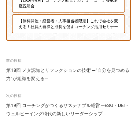
【2026年8月】コーチング経営アカデミー コーチ養成講
座説明会
【無料開催・経営者・人事担当者限定】これで会社を変
える！社員の自律と成長を促すコーチング活用セミナー
投
前の投稿
稿
第18回 メタ認知とリフレクションの技術 ─“自分を見つめる
ナ
力”が組織を変える─
ビ
ゲ
次の投稿
ー
第19回 コーチングがつくるサステナブル経営 ─ESG・DEI・
シ
ウェルビーイング時代の新しいリーダーシップ─
ョ
ン