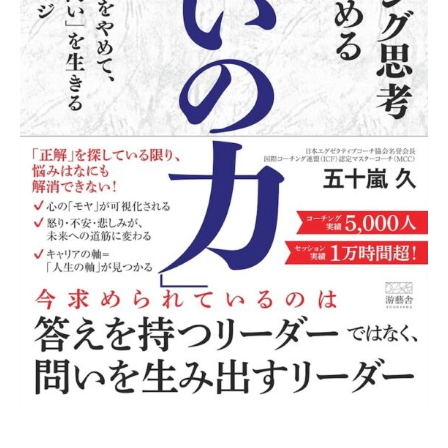
に
ご
相
談
く
だ
さ
い
。