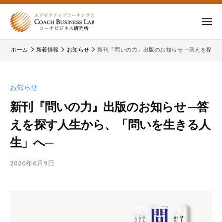
ー
コ
式
会
ン
メ
社
テ
ニ
株
株
ュ
コ
ン
ー
ホーム
新着情報
お知らせ
新刊『問いの力』出版のお知らせ ─答えを探す
式
ー
式
ツ
チ
会
会
へ
ビ
コ
社
ス
お知らせ
ジ
ー
コ
キ
ネ
チ
新刊『問いの力』出版のお知らせ ─答
ー
ッ
ス
ビ
えを探す人生から、「問いを生きる人
チ
研
プ
ジ
ビ
究
生」へ─
ネ
所
ジ
ス
2026年6月9日
b
ネ
研
y
究
ス
c
所
研
b
の
究
l
公
所