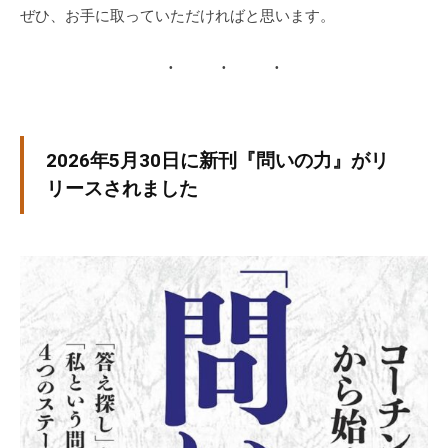
ぜひ、お手に取っていただければと思います。
な
ど
、
コ
ー
チ
2026年5月30日に新刊『問いの力』がリ
ン
リースされました
グ
に
関
す
る
こ
と
は
お
気
軽