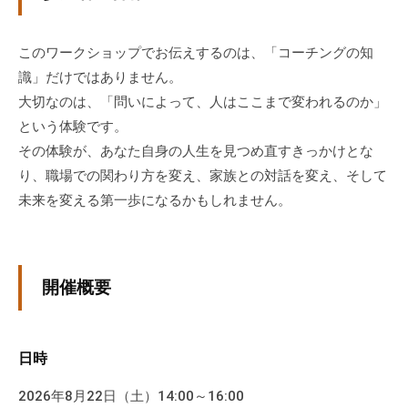
な
ど
このワークショップでお伝えするのは、「コーチングの知
、
識」だけではありません。
コ
大切なのは、「問いによって、人はここまで変われるのか」
ー
という体験です。
チ
その体験が、あなた自身の人生を見つめ直すきっかけとな
ン
り、職場での関わり方を変え、家族との対話を変え、そして
グ
未来を変える第一歩になるかもしれません。
に
関
す
る
開催概要
こ
と
は
日時
お
気
2026年8月22日（土）14:00～16:00
軽