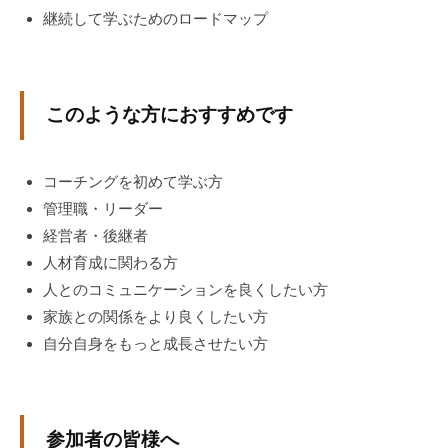
継続して学ぶためのロードマップ
チ
ン
グ
を
このような方におすすめです
社
内
に
コーチングを初めて学ぶ方
導
管理職・リーダー
入
経営者・後継者
し
人材育成に関わる方
た
人とのコミュニケーションを良くしたい方
い
家族との関係をより良くしたい方
中
自分自身をもっと成長させたい方
小
企
業
の
参加者の皆様へ
方