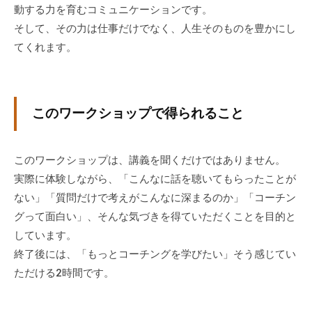
動する力を育むコミュニケーションです。
ィ
ブ
そして、その力は仕事だけでなく、人生そのものを豊かにし
コ
てくれます。
ー
チ
ン
このワークショップで得られること
グ
の
提
このワークショップは、講義を聞くだけではありません。
供
実際に体験しながら、「こんなに話を聴いてもらったことが
を
ない」「質問だけで考えがこんなに深まるのか」「コーチン
行
グって面白い」、そんな気づきを得ていただくことを目的と
な
しています。
っ
て
終了後には、「もっとコーチングを学びたい」そう感じてい
い
ただける2時間です。
ま
す