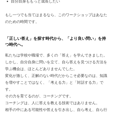
自分自身ももっと成長したい
グ
ゼ
もし一つでも当てはまるなら、このワークショップはあなた
ク
のための時間です。
テ
ィ
ブ
「正しい答え」を探す時代から、「より良い問い」を持
コ
つ時代へ。
ー
チ
私たちは学校や職場で、多くの「答え」を学んできました。
の
しかし、自分自身に問いを立て、自ら答えを見つける方法を
育
学ぶ機会は、ほとんどありませんでした。
成
変化が激しく、正解のない時代だからこそ必要なのは、知識
、
を増やすことではなく、「考える力」と「対話する力」で
エ
す。
グ
その力を育てるのが、コーチングです。
ゼ
コーチングは、人に答えを教える技術ではありません。
ク
相手の中にある可能性や答えを引き出し、自ら考え、自ら行
テ