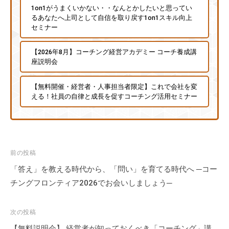
1on1がうまくいかない・・なんとかしたいと思ってい
るあなたへ上司として自信を取り戻す1on1スキル向上
セミナー
【2026年8月】コーチング経営アカデミー コーチ養成講
座説明会
【無料開催・経営者・人事担当者限定】これで会社を変
える！社員の自律と成長を促すコーチング活用セミナー
投
前の投稿
稿
「答え」を教える時代から、「問い」を育てる時代へ ─コー
ナ
チングフロンティア2026でお会いしましょう─
ビ
ゲ
次の投稿
ー
【無料説明会】 経営者が知っておくべき「コーチング」講