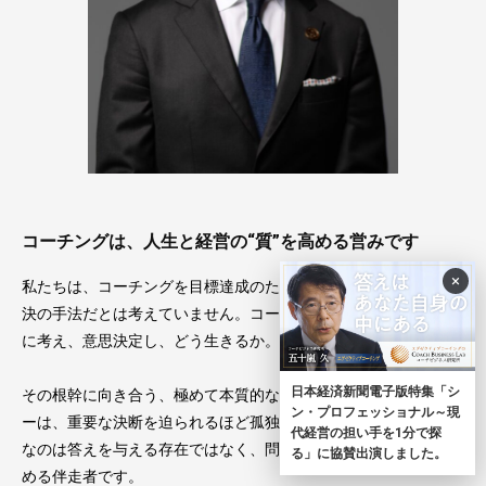
コーチングは、人生と経営の“質”を高める営みです
×
私たちは、コーチングを目標達成のための技術や一時的な問題解
決の手法だとは考えていません。コーチングとは、人がどのよう
に考え、意思決定し、どう生きるか。
日本経済新聞電子版特集「シ
その根幹に向き合う、極めて本質的な営みです。経営者やリーダ
ン・プロフェッショナル～現
ーは、重要な決断を迫られるほど孤独になります。そのとき必要
代経営の担い手を1分で探
なのは答えを与える存在ではなく、問いと対話を通して思考を深
る」に協賛出演しました。
める伴走者です。