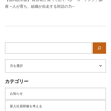
シ
座 ─人が育ち、組織が自走する対話の力─
ョ
ン
サ
イ
ト
内
ア
検
索
ー
カテゴリー
カ
お知らせ
イ
新入社員研修を考える