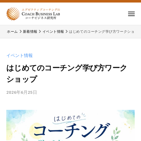
ー
コ
式
会
ン
メ
社
テ
ニ
株
株
ュ
コ
ン
ー
ホーム
新着情報
イベント情報
はじめてのコーチング学び方ワークショッ
式
ー
式
ツ
チ
会
会
へ
ビ
コ
社
ス
イベント情報
ジ
ー
コ
キ
ネ
チ
はじめてのコーチング学び方ワーク
ー
ッ
ス
ビ
ショップ
チ
研
プ
ジ
ビ
究
ネ
2026年6月25日
b
所
ジ
ス
y
ネ
研
イ
究
ス
ベ
所
研
ン
の
ト
究
公
固
所