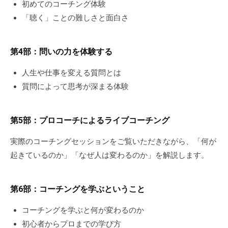
初めてのコーチング体験
個
「聴く」ことの難しさと面白さ
人
の
方
第4部：問いの力を体験する
、
人生や仕事を変える質問とは
コ
ー
質問によって思考が深まる体験
チ
を
第5部：プロコーチによるライブコーチング
探
し
実際のコーチングセッションをご覧いただきながら、「何が
て
起きているのか」「なぜ人は変わるのか」を解説します。
い
る
方
第6部：コーチングを学ぶということ
、
コーチングを学ぶと何が変わるのか
コ
初心者からプロまでの学び方
ー