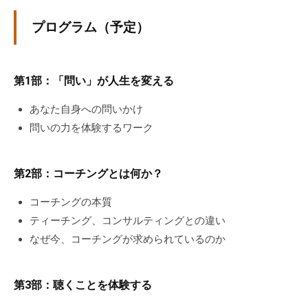
。
プログラム（予定）
そ
の
他
、
第1部：「問い」が人生を変える
コ
あなた自身への問いかけ
ー
問いの力を体験するワーク
チ
ン
グ
第2部：コーチングとは何か？
を
学
コーチングの本質
び
ティーチング、コンサルティングとの違い
た
なぜ今、コーチングが求められているのか
い
士
第3部：聴くことを体験する
業
や