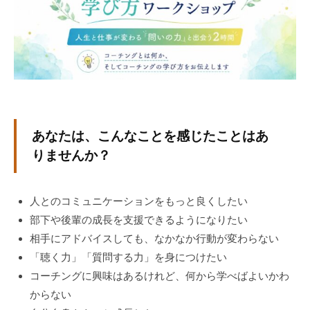
式
定
ホ
用
ー
ム
ペ
ー
ジ
で
あなたは、こんなことを感じたことはあ
す
りませんか？
。
当
社
人とのコミュニケーションをもっと良くしたい
で
部下や後輩の成長を支援できるようになりたい
は
相手にアドバイスしても、なかなか行動が変わらない
主
「聴く力」「質問する力」を身につけたい
に
コーチングに興味はあるけれど、何から学べばよいかわ
、
からない
エ