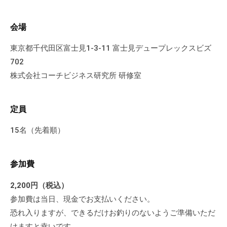
に
ご
会場
相
東京都千代田区富士見1-3-11 富士見デュープレックスビズ
談
702
く
だ
株式会社コーチビジネス研究所 研修室
さ
い
定員
。
15名（先着順）
参加費
2,200円（税込）
参加費は当日、現金でお支払いください。
恐れ入りますが、できるだけお釣りのないようご準備いただ
けますと幸いです。