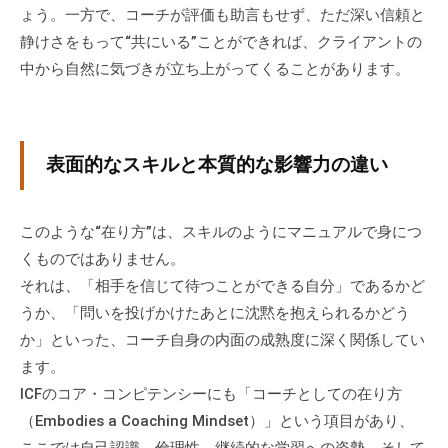
ィ
ょう。一方で、コーチが評価も助言もせず、ただ深い信頼と
ブ
静けさをもって“共にいる”ことができれば、クライアントの
コ
中から自然に気づきが立ち上がってくることがあります。
ー
チ
ン
表面的なスキルと本質的な影響力の違い
グ
の
提
このような“在り方”は、スキルのようにマニュアルで身につ
供
くものではありません。
を
それは、「相手を信じて待つことができる自分」であるかど
行
うか、「問いを投げかけたあとに沈黙を抱えられるかどう
な
っ
か」といった、コーチ自身の内面の成熟度に深く関係してい
て
ます。
い
ICFのコア・コンピテンシーにも「コーチとしての在り方
ま
（Embodies a Coaching Mindset）」という項目があり、
す
ここでは自己認識、倫理性、継続的な学習への姿勢、そして