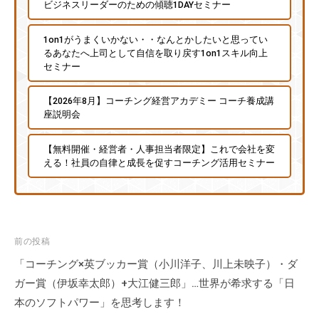
ビジネスリーダーのための傾聴1DAYセミナー
1on1がうまくいかない・・なんとかしたいと思ってい
るあなたへ上司として自信を取り戻す1on1スキル向上
セミナー
【2026年8月】コーチング経営アカデミー コーチ養成講
座説明会
【無料開催・経営者・人事担当者限定】これで会社を変
える！社員の自律と成長を促すコーチング活用セミナー
投
前の投稿
稿
「コーチング×英ブッカー賞（小川洋子、川上未映子）・ダ
ナ
ガー賞（伊坂幸太郎）+大江健三郎」…世界が希求する「日
ビ
本のソフトパワー」を思考します！