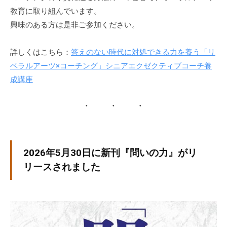
チ
教育に取り組んでいます。
ン
興味のある方は是非ご参加ください。
グ
を
詳しくはこちら：
答えのない時代に対処できる力を養う「リ
社
ベラルアーツ×コーチング」シニアエクゼクティブコーチ養
内
成講座
に
導
入
し
た
い
2026年5月30日に新刊『問いの力』がリ
中
リースされました
小
企
業
の
方