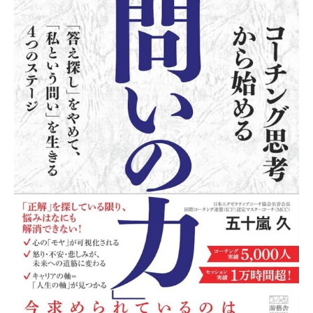
な
ど
、
コ
ー
チ
ン
グ
に
関
す
る
こ
と
は
お
気
軽