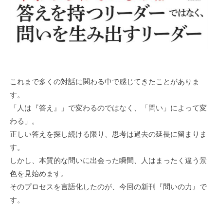
に
ご
相
談
く
だ
これまで多くの対話に関わる中で感じてきたことがありま
さ
す。
い
「人は『答え』」で変わるのではなく、「問い」によって変
。
わる」。
正しい答えを探し続ける限り、思考は過去の延長に留まりま
す。
しかし、本質的な問いに出会った瞬間、人はまったく違う景
色を見始めます。
そのプロセスを言語化したのが、今回の新刊『問いの力』で
す。