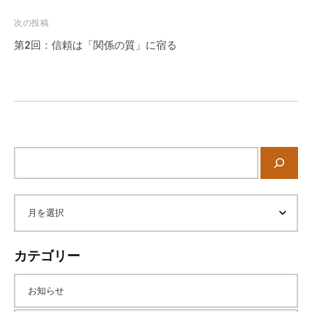
ゲ
ー
次の投稿
シ
第2回：信頼は「関係の質」に宿る
ョ
ン
サ
イ
ト
内
ア
検
索
ー
カテゴリー
カ
お知らせ