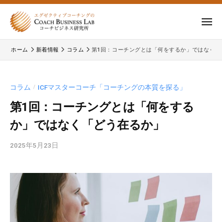
ー
コ
式
会
ン
メ
社
テ
ニ
株
株
ュ
コ
ン
ー
ホーム
新着情報
コラム
第1回：コーチングとは「何をするか」ではなく「
式
ー
式
ツ
チ
会
会
へ
ビ
コ
社
ス
コラム
ICFマスターコーチ「コーチングの本質を探る」
/
ジ
ー
コ
キ
ネ
チ
第1回：コーチングとは「何をする
ー
ッ
ス
ビ
か」ではなく「どう在るか」
チ
研
プ
ジ
ビ
究
ネ
2025年5月23日
b
所
ジ
ス
y
ネ
研
c
究
ス
b
所
研
l
の
a
究
公
d
所