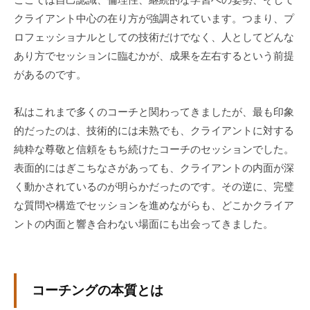
。
クライアント中心の在り方が強調されています。つまり、プ
そ
ロフェッショナルとしての技術だけでなく、人としてどんな
の
あり方でセッションに臨むかが、成果を左右するという前提
他
があるのです。
、
コ
私はこれまで多くのコーチと関わってきましたが、最も印象
ー
的だったのは、技術的には未熟でも、クライアントに対する
チ
純粋な尊敬と信頼をもち続けたコーチのセッションでした。
ン
グ
表面的にはぎこちなさがあっても、クライアントの内面が深
を
く動かされているのが明らかだったのです。その逆に、完璧
学
な質問や構造でセッションを進めながらも、どこかクライア
び
ントの内面と響き合わない場面にも出会ってきました。
た
い
士
業
コーチングの本質とは
や