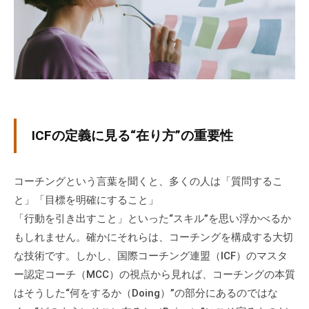
式
m
ホ
i
ー
n
ム
ペ
ー
ジ
で
ICFの定義に見る“在り方”の重要性
す
。
当
コーチングという言葉を聞くと、多くの人は「質問するこ
社
と」「目標を明確にすること」
で
「行動を引き出すこと」といった“スキル”を思い浮かべるか
は
もしれません。確かにそれらは、コーチングを構成する大切
主
な技術です。しかし、国際コーチング連盟（ICF）のマスタ
に
ー認定コーチ（MCC）の視点から見れば、コーチングの本質
、
はそうした“何をするか（Doing）”の部分にあるのではな
エ