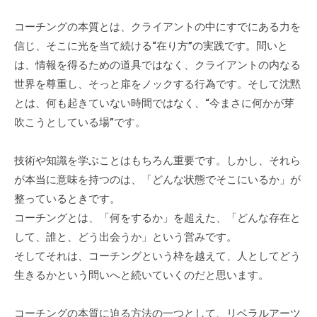
個
コーチングの本質とは、クライアントの中にすでにある力を
人
信じ、そこに光を当て続ける“在り方”の実践です。問いと
の
は、情報を得るための道具ではなく、クライアントの内なる
方
、
世界を尊重し、そっと扉をノックする行為です。そして沈黙
コ
とは、何も起きていない時間ではなく、“今まさに何かが芽
ー
吹こうとしている場”です。
チ
を
技術や知識を学ぶことはもちろん重要です。しかし、それら
探
が本当に意味を持つのは、「どんな状態でそこにいるか」が
し
整っているときです。
て
コーチングとは、「何をするか」を超えた、「どんな存在と
い
して、誰と、どう出会うか」という営みです。
る
そしてそれは、コーチングという枠を越えて、人としてどう
方
生きるかという問いへと続いていくのだと思います。
、
コ
コーチングの本質に迫る方法の一つとして、リベラルアーツ
ー