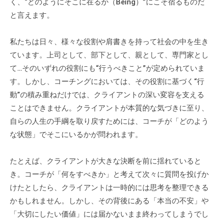
く、“どのようにそこに在るか（Being）”にこそ宿るものだ
グ
と言えます。
ゼ
ク
私たちは日々、様々な役割や肩書きを持って社会の中を生き
テ
ィ
ています。上司として、部下として、親として、専門家とし
ブ
て…そのいずれの役割にも“行うべきこと”が定められていま
コ
す。しかし、コーチングにおいては、その役割に基づく“行
ー
動”の積み重ねだけでは、クライアントの深い変容を支える
チ
ことはできません。クライアントが本質的な気づきに至り、
の
自らの人生の手綱を取り戻すためには、コーチが「どのよう
育
な状態」でそこにいるかが問われます。
成
、
たとえば、クライアントが大きな決断を前に揺れていると
エ
き。コーチが「何をすべきか」と考えて次々に質問を投げか
グ
けたとしたら、クライアントは一時的には思考を整理できる
ゼ
かもしれません。しかし、その背後にある「本当の不安」や
ク
「大切にしたい価値」には届かないまま終わってしまうでし
テ