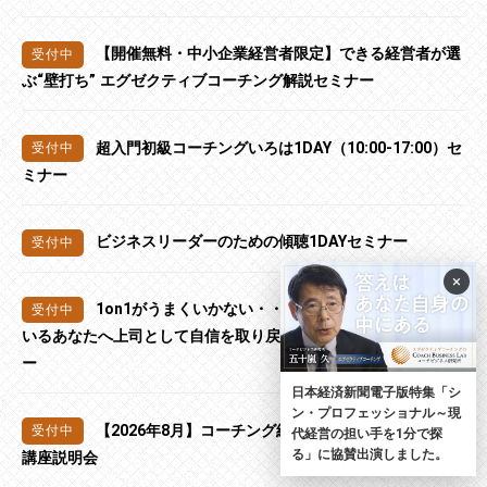
【開催無料・中小企業経営者限定】できる経営者が選
ぶ“壁打ち” エグゼクティブコーチング解説セミナー
超入門初級コーチングいろは1DAY（10:00-17:00）セ
ミナー
ビジネスリーダーのための傾聴1DAYセミナー
×
1on1がうまくいかない・・なんとかしたいと思って
いるあなたへ上司として自信を取り戻す1on1スキル向上セミナ
ー
日本経済新聞電子版特集「シ
ン・プロフェッショナル～現
【2026年8月】コーチング経営アカデミー コーチ養成
代経営の担い手を1分で探
る」に協賛出演しました。
講座説明会