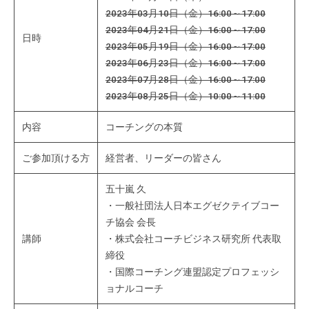
ィ
2023年03月10日（金）16:00～17:00
ブ
2023年04月21日（金）16:00～17:00
日時
コ
2023年05月19日（金）16:00～17:00
ー
2023年06月23日（金）16:00～17:00
チ
2023年07月28日（金）16:00～17:00
ン
2023年08月25日（金）10:00～11:00
グ
内容
コーチングの本質
の
提
ご参加頂ける方
経営者、リーダーの皆さん
供
を
五十嵐 久
行
・一般社団法人日本エグゼクテイブコー
な
チ協会 会長
っ
講師
・株式会社コーチビジネス研究所 代表取
て
締役
い
・国際コーチング連盟認定プロフェッシ
ま
ョナルコーチ
す