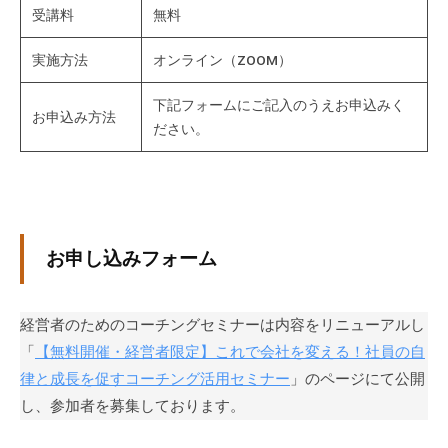
。
受講料
無料
そ
実施方法
オンライン（ZOOM）
の
他
下記フォームにご記入のうえお申込みく
、
お申込み方法
ださい。
コ
ー
チ
ン
グ
お申し込みフォーム
を
学
び
経営者のためのコーチングセミナーは内容をリニューアルし
た
「
【無料開催・経営者限定】これで会社を変える！社員の自
い
律と成長を促すコーチング活用セミナー
」のページにて公開
士
し、参加者を募集しております。
業
や