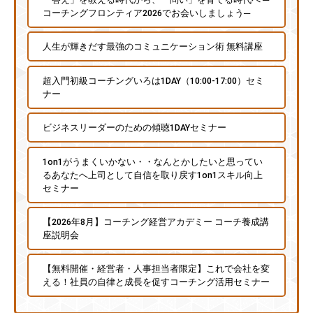
コーチングフロンティア2026でお会いしましょう─
チ
ン
人生が輝きだす最強のコミュニケーション術 無料講座
グ
を
超入門初級コーチングいろは1DAY（10:00-17:00）セミ
社
ナー
内
に
ビジネスリーダーのための傾聴1DAYセミナー
導
入
1on1がうまくいかない・・なんとかしたいと思ってい
し
るあなたへ上司として自信を取り戻す1on1スキル向上
た
セミナー
い
【2026年8月】コーチング経営アカデミー コーチ養成講
中
座説明会
小
企
【無料開催・経営者・人事担当者限定】これで会社を変
業
える！社員の自律と成長を促すコーチング活用セミナー
の
方