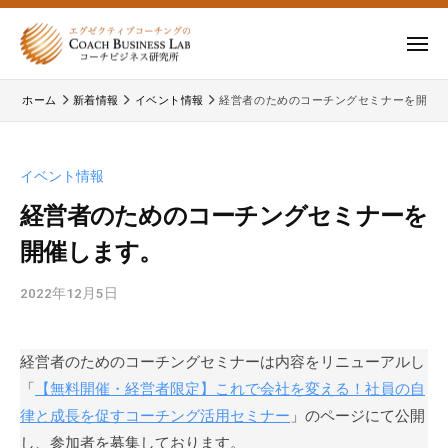
ー
コ
式
会
ン
メ
社
テ
ニ
株
株
ュ
コ
ン
ー
ホーム
新着情報
イベント情報
経営者のためのコーチングセミナーを開催
式
ー
式
ツ
チ
会
会
へ
ビ
コ
社
ス
イベント情報
ジ
ー
コ
キ
ネ
チ
経営者のためのコーチングセミナーを
ー
ッ
ス
ビ
開催します。
チ
研
プ
ジ
ビ
究
ネ
2022年12月5日
b
所
ジ
ス
y
ネ
研
c
究
ス
経営者のためのコーチングセミナーは内容をリニューアルし
b
所
研
「
【無料開催・経営者限定】これで会社を変える！社員の自
l
の
a
究
律と成長を促すコーチング活用セミナー
」のページにて公開
公
d
し、参加者を募集しております。
所