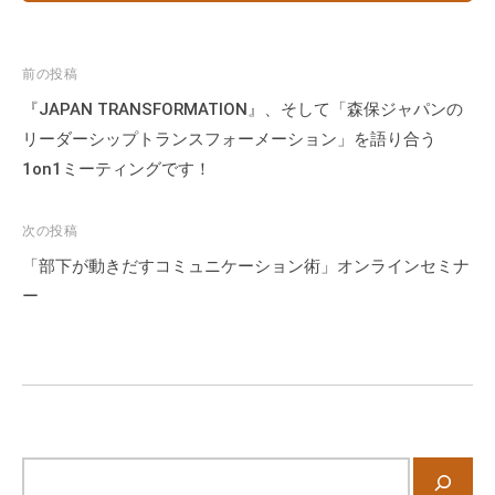
な
ど
投
前の投稿
、
稿
コ
『JAPAN TRANSFORMATION』、そして「森保ジャパンの
ー
ナ
リーダーシップトランスフォーメーション」を語り合う
チ
ビ
1on1ミーティングです！
ン
ゲ
グ
ー
次の投稿
に
シ
「部下が動きだすコミュニケーション術」オンラインセミナ
関
ョ
ー
す
ン
る
こ
と
は
お
気
サ
軽
イ