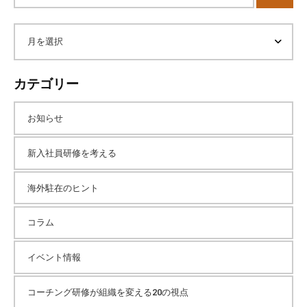
ト
に
内
ご
ア
検
相
索
談
ー
カテゴリー
く
だ
カ
お知らせ
さ
い
イ
。
新入社員研修を考える
海外駐在のヒント
ブ
コラム
イベント情報
コーチング研修が組織を変える20の視点