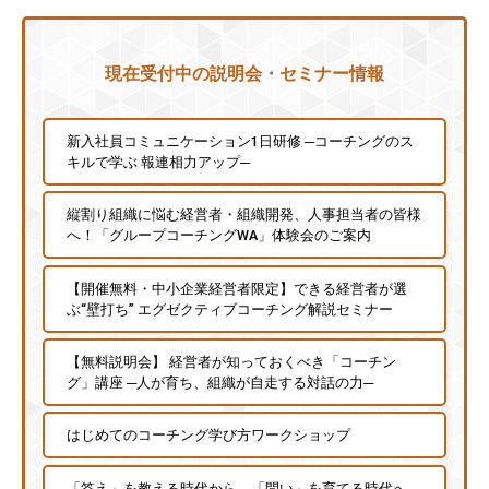
個
人
現在受付中の説明会・セミナー情報
の
方
、
新入社員コミュニケーション1日研修 ─コーチングのス
コ
キルで学ぶ 報連相力アップ─
ー
チ
縦割り組織に悩む経営者・組織開発、人事担当者の皆様
へ！「グループコーチングWA」体験会のご案内
を
探
【開催無料・中小企業経営者限定】できる経営者が選
し
ぶ“壁打ち” エグゼクティブコーチング解説セミナー
て
い
【無料説明会】 経営者が知っておくべき「コーチン
る
グ」講座 ─人が育ち、組織が自走する対話の力─
方
、
はじめてのコーチング学び方ワークショップ
コ
ー
「答え」を教える時代から、「問い」を育てる時代へ ─