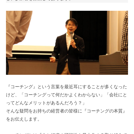
式
m
ホ
i
ー
n
ム
ペ
ー
ジ
で
す
。
当
社
『コーチング』という言葉を最近耳にすることが多くなった
で
けど、「コーチングって何だかよくわからない」「会社にと
は
ってどんなメリットがあるんだろう？」
主
そんな疑問をお持ちの経営者の皆様に『コーチングの本質』
に
をお伝えします。
、
エ