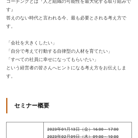
コーチングとは『人と組織の可能性を最大化する取り組みで
グ
す』
ゼ
答えのない時代と言われる今、最も必要とされる考え方で
ク
す。
テ
ィ
ブ
「会社を大きくしたい」
コ
「自分で考えて行動する自律型の人材を育てたい」
ー
「すべての社員に幸せになってもらいたい」
チ
という経営者の皆さんへヒントになる考え方をお伝えしま
の
す。
育
成
、
エ
セミナー概要
グ
ゼ
ク
2023年01月13日（金）16:00～17:00
テ
2023年02月09日（木）09:00～10:00