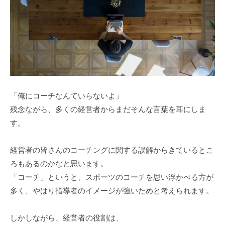
a
式
d
ホ
m
ー
i
ム
n
ペ
ー
ジ
で
「俺にコーチなんていらないよ」
す
残念ながら、多くの経営者からまだそんな言葉を耳にしま
。
す。
当
社
経営者の皆さんのコーチングに関する誤解からきているとこ
で
ろもあるのかなと思います。
は
「コーチ」というと、スポーツのコーチを思い浮かべる方が
主
多く、やはり指導者のイメージが強いためと考えられます。
に
、
しかしながら、経営者の役割は、
エ