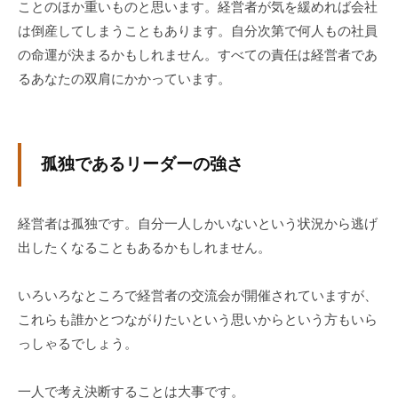
ことのほか重いものと思います。経営者が気を緩めれば会社
。
は倒産してしまうこともあります。自分次第で何人もの社員
そ
の命運が決まるかもしれません。すべての責任は経営者であ
の
るあなたの双肩にかかっています。
他
、
コ
ー
孤独であるリーダーの強さ
チ
ン
グ
経営者は孤独です。自分一人しかいないという状況から逃げ
を
出したくなることもあるかもしれません。
学
び
いろいろなところで経営者の交流会が開催されていますが、
た
これらも誰かとつながりたいという思いからという方もいら
い
っしゃるでしょう。
士
業
一人で考え決断することは大事です。
や