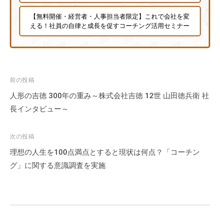
【無料開催・経営者・人事担当者限定】これで会社を変
える！社員の自律と成長を促すコーチング活用セミナー
投
前の投稿
稿
人形の吉徳 300年の重み～株式会社吉徳 12世 山田徳兵衛 社
ナ
長インタビュー～
ビ
ゲ
次の投稿
ー
理想の人生を100点満点とすると現状は何点？「コーチン
シ
グ」に関する意識調査を実施
ョ
ン