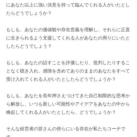
にあなた以上に強い決意を持って臨んでくれる人がいたとし
な
たらどうでしょうか？
ど
、
もしも、あなたの価値観や存在意義を理解し、それらに正直
コ
ー
に生きられるよう支援してくれる人があなたの周りにいたと
チ
したらどうでしょう？
ン
グ
もしも、あなたの話すことを評価したり、批判したりするこ
に
となく聴き入れ、感情を含めてありのままのあなたをすべて
関
受け入れてくれる人がいたとしたらどうでしょうか？
す
る
もしも、あなたを長年押さえつけてきた自己制限的な思考か
こ
ら解放し、いつも新しい可能性やアイデアをあなたの中から
と
喚起してくれる人がいたとしたら、どうでしょうか？
は
お
そんな経営者の皆さんの傍らにいる存在が私たちコーチで
気
軽