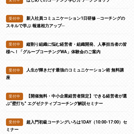
新入社員コミュニケーション1日研修 ─コーチングの
スキルで学ぶ 報連相力アップ─
縦割り組織に悩む経営者・組織開発、人事担当者の皆
様へ！「グループコーチングWA」体験会のご案内
人生が輝きだす最強のコミュニケーション術 無料講
座
【開催無料・中小企業経営者限定】できる経営者が選
ぶ“壁打ち” エグゼクティブコーチング解説セミナー
超入門初級コーチングいろは1DAY（10:00-17:00）セ
ミナー