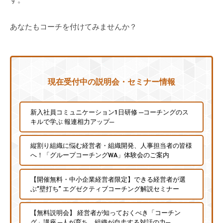
す。
に
ご
あなたもコーチを付けてみませんか？
相
談
く
だ
現在受付中の説明会・セミナー情報
さ
い
。
新入社員コミュニケーション1日研修 ─コーチングのス
キルで学ぶ 報連相力アップ─
縦割り組織に悩む経営者・組織開発、人事担当者の皆様
へ！「グループコーチングWA」体験会のご案内
【開催無料・中小企業経営者限定】できる経営者が選
ぶ“壁打ち” エグゼクティブコーチング解説セミナー
【無料説明会】 経営者が知っておくべき「コーチン
グ」講座 ─人が育ち、組織が自走する対話の力─