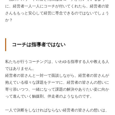
ィ
に、経営者一人一人にコーチが付いてくれたら、経営者の皆
ブ
さんももっと安心して経営に専念できるのではないでしょう
コ
か？
ー
チ
ン
グ
コーチは指導者ではない
の
提
供
私たちが行うコーチングは、いわゆる指導する人や教える人
を
ではありません。
行
経営者の皆さんと一対一で面談しながら、経営者の皆さんが
な
抱えている様々な課題をテーマに、経営者の皆さんの想いに
っ
寄り添いつつ、一緒になって課題の解決やありたい姿に向か
て
って進んでいく触媒剤、伴走者のようなものです。
い
ま
一人で決断をしなければならない経営者の皆さんの想いは、
す