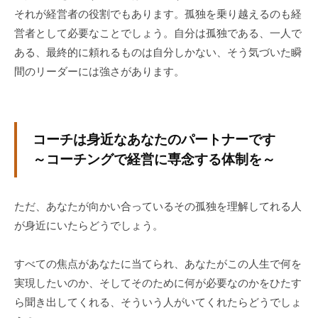
個
それが経営者の役割でもあります。孤独を乗り越えるのも経
人
営者として必要なことでしょう。自分は孤独である、一人で
の
ある、最終的に頼れるものは自分しかない、そう気づいた瞬
方
間のリーダーには強さがあります。
、
コ
ー
チ
コーチは身近なあなたのパートナーです
を
～コーチングで経営に専念する体制を～
探
し
ただ、あなたが向かい合っているその孤独を理解してれる人
て
が身近にいたらどうでしょう。
い
る
方
すべての焦点があなたに当てられ、あなたがこの人生で何を
、
実現したいのか、そしてそのために何が必要なのかをひたす
コ
ら聞き出してくれる、そういう人がいてくれたらどうでしょ
ー