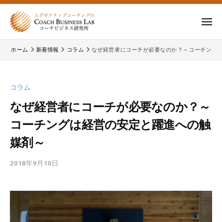
ー
コ
式
会
ン
メ
社
テ
ニ
株
株
ュ
コ
ン
ー
ホーム
新着情報
コラム
なぜ経営者にコーチが必要なのか？～コーチング
式
ー
式
ツ
チ
会
会
へ
ビ
コ
社
ス
コラム
ジ
ー
コ
キ
ネ
チ
なぜ経営者にコーチが必要なのか？～
ー
ッ
ス
ビ
コーチングは経営の安定と躍進への触
チ
研
プ
ジ
ビ
究
媒剤～
ネ
所
ジ
ス
2018年9月10日
b
ネ
研
y
究
ス
c
所
研
b
の
究
l
公
所