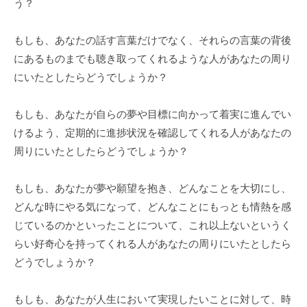
う？
チ
ン
もしも、あなたの話す言葉だけでなく、それらの言葉の背後
グ
にあるものまでも聴き取ってくれるような人があなたの周り
を
にいたとしたらどうでしょうか？
社
内
もしも、あなたが自らの夢や目標に向かって着実に進んでい
に
けるよう、定期的に進捗状況を確認してくれる人があなたの
導
入
周りにいたとしたらどうでしょうか？
し
た
もしも、あなたが夢や願望を抱き、どんなことを大切にし、
い
どんな時にやる気になって、どんなことにもっとも情熱を感
中
じているのかといったことについて、これ以上ないというく
小
らい好奇心を持ってくれる人があなたの周りにいたとしたら
企
どうでしょうか？
業
の
もしも、あなたが人生において実現したいことに対して、時
方