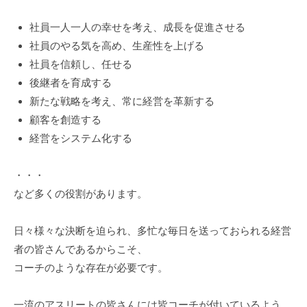
グ
ゼ
社員一人一人の幸せを考え、成長を促進させる
ク
社員のやる気を高め、生産性を上げる
テ
社員を信頼し、任せる
ィ
後継者を育成する
ブ
新たな戦略を考え、常に経営を革新する
コ
顧客を創造する
ー
経営をシステム化する
チ
の
・・・
育
など多くの役割があります。
成
、
日々様々な決断を迫られ、多忙な毎日を送っておられる経営
エ
グ
者の皆さんであるからこそ、
ゼ
コーチのような存在が必要です。
ク
テ
一流のアスリートの皆さんには皆コーチが付いているよう