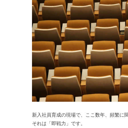
研
の
l
究
公
a
所
d
式
m
ホ
i
ー
n
ム
ペ
ー
ジ
で
す
。
当
社
新入社員育成の現場で、ここ数年、頻繁に
で
それは「即戦力」です。