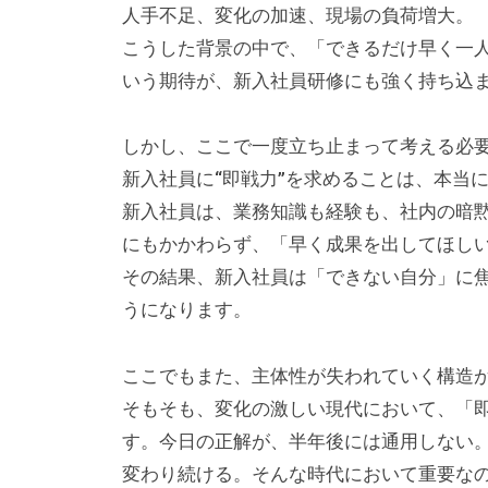
は
人手不足、変化の加速、現場の負荷増大。
主
こうした背景の中で、「できるだけ早く一
に
いう期待が、新入社員研修にも強く持ち込
、
エ
しかし、ここで一度立ち止まって考える必
グ
新入社員に“即戦力”を求めることは、本当
ゼ
新入社員は、業務知識も経験も、社内の暗
ク
にもかかわらず、「早く成果を出してほし
テ
その結果、新入社員は「できない自分」に
ィ
うになります。
ブ
コ
ここでもまた、主体性が失われていく構造
ー
そもそも、変化の激しい現代において、「
チ
す。今日の正解が、半年後には通用しない
の
変わり続ける。そんな時代において重要な
育