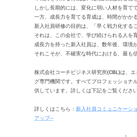
方
しかし長期的には、変化に弱い人材を育て
、
一方、成長力を育てる育成は、時間がかか
コ
新入社員研修の目的は、「早く戦力化する
ー
それは、この会社で、学び続けられる人を
チ
成長力を持った新入社員は、数年後、環境
を
それこそが、不確実な時代における、最も信
探
し
株式会社コーチビジネス研究所(CBL)は
て
グ専門機関です。すべてプロフェッショナ
い
供しています。詳しくは下記をご覧くださ
る
方
詳しくはこちら：
新入社員コミュニケーショ
、
アップ─
コ
ー
チ