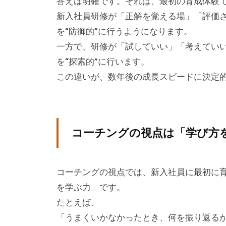
答えは明確です。それは、最初の育成体験
提
新入社員研修が「正解を覚える場」「評価
供
を“防御的”に行うようになります。
を
一方で、研修が「試していい」「考えてい
行
を“探索的”に行います。
な
この違いが、数年後の成長スピードに決定
っ
て
い
ま
コーチングの視点は「学び方
す
。
そ
コーチングの視点では、新入社員に最初に
の
を学ぶ力」です。
他
たとえば、
、
「うまくいかなかったとき、何を振り返る
コ