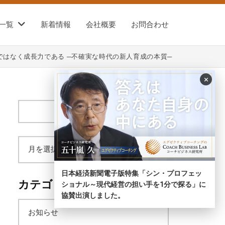
一覧
新着情報
会社概要
お問合わせ
ではなく成長力である ─不確実な時代の新人育成の本質─
×
サ
イ
ト
内
ア
検
索
日本経済新聞電子版特集「シン・プロフェッ
ー
カテゴリー
ショナル～現代経営の担い手を1分で探る」に
協賛出演しました。
カ
お知らせ