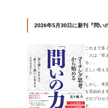
ン
グ
を
2026年5月30日に新刊『問
社
内
に
これまで多
導
「人は『答
入
る」。
し
正しい答え
た
す。
い
中
しかし、本
小
を見始めま
企
そのプロセ
業
す。