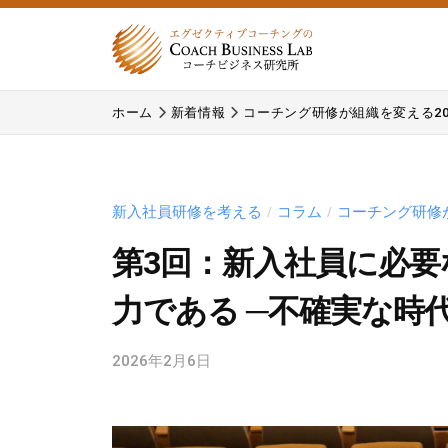
式
コ
会
ン
社
テ
株
株
コ
ン
ホーム
新着情報
コーチング研修が組織を変える2
式
式
ー
ツ
チ
会
会
へ
ビ
コ
社
ス
ジ
ー
新入社員研修を考える
コラム
コーチング研修
/
/
コ
キ
ネ
チ
ー
ッ
第3回：新入社員に必
ス
ビ
プ
チ
研
ジ
力である ─不確実な時
究
ビ
ネ
所
ジ
ス
2026年2月6日
b
研
ネ
y
究
c
ス
所
b