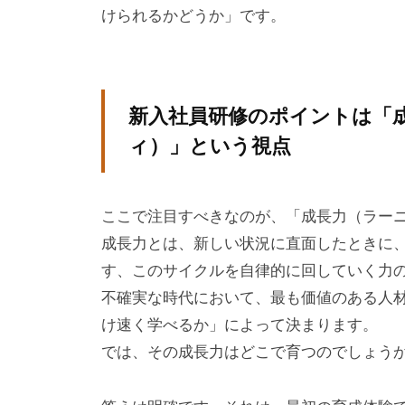
けられるかどうか」です。
成
、
エ
グ
新入社員研修のポイントは「
ゼ
ィ）」という視点
ク
テ
ィ
ここで注目すべきなのが、「成長力（ラー
ブ
成長力とは、新しい状況に直面したときに
コ
す、このサイクルを自律的に回していく力
ー
不確実な時代において、最も価値のある人
チ
け速く学べるか」によって決まります。
ン
では、その成長力はどこで育つのでしょう
グ
の