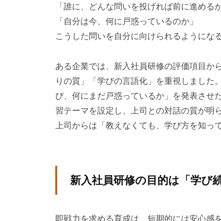
「誰に、どんな問いを投げれば前に進める
ー
「自分は今、何に戸惑っているのか」
チ
こうした問いを自分に向けられるようにな
ン
グ
ある企業では、新入社員研修の評価項目か
を
りの質」「学びの言語化」を重視しました
学
び、何にまだ戸惑っているか」を発表させ
び
習テーマを設定し、上司との対話の質が明
た
上司からは「教えなくても、学び方を知っ
い
士
業
や
新入社員研修の目的は「学び
個
人
の
即戦力を求める育成は、短期的には安心感