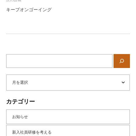
次の投稿
。
ゲ
キープオンゴーイング
そ
ー
の
シ
他
ョ
、
ン
コ
ー
サ
チ
イ
ン
ト
グ
内
を
ア
検
学
索
び
ー
カテゴリー
た
い
カ
お知らせ
士
業
イ
新入社員研修を考える
や