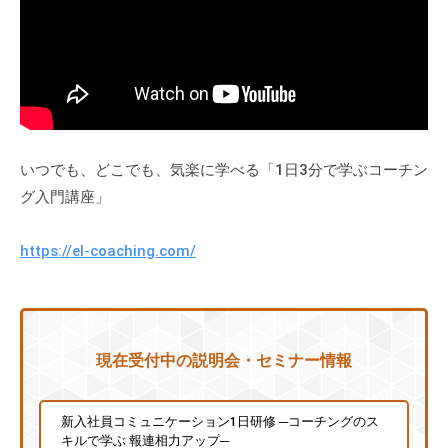
式
m
ホ
i
ー
n
ム
ペ
ー
ジ
いつでも、どこでも、気楽に学べる「1日3分で学ぶコーチン
で
グ入門講座」
す
。
https://el-coaching.com/
当
社
で
は
主
現在受付中の説明会・セミナー情報
に
、
新入社員コミュニケーション1日研修 ─コーチングのス
エ
キルで学ぶ 報連相力アップ─