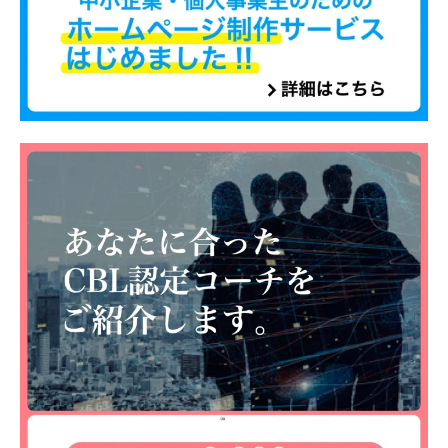
に
ご
相
談
く
だ
さ
い
。