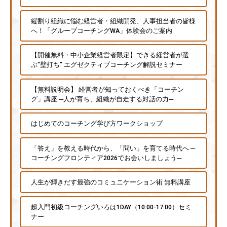
グ
ゼ
縦割り組織に悩む経営者・組織開発、人事担当者の皆様
へ！「グループコーチングWA」体験会のご案内
ク
テ
【開催無料・中小企業経営者限定】できる経営者が選
ィ
ぶ“壁打ち” エグゼクティブコーチング解説セミナー
ブ
コ
【無料説明会】 経営者が知っておくべき「コーチン
ー
グ」講座 ─人が育ち、組織が自走する対話の力─
チ
の
はじめてのコーチング学び方ワークショップ
育
成
「答え」を教える時代から、「問い」を育てる時代へ ─
、
コーチングフロンティア2026でお会いしましょう─
エ
人生が輝きだす最強のコミュニケーション術 無料講座
グ
ゼ
超入門初級コーチングいろは1DAY（10:00-17:00）セミ
ク
ナー
テ