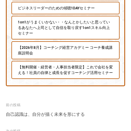
ィ
ビジネスリーダーのための傾聴1DAYセミナー
ブ
コ
1on1がうまくいかない・・なんとかしたいと思ってい
ー
るあなたへ上司として自信を取り戻す1on1スキル向上
チ
セミナー
ン
【2026年8月】コーチング経営アカデミー コーチ養成講
グ
座説明会
の
提
【無料開催・経営者・人事担当者限定】これで会社を変
供
える！社員の自律と成長を促すコーチング活用セミナー
を
行
な
っ
投
前の投稿
て
稿
い
自己認識は、自分が描く未来を形にする
ま
ナ
す
ビ