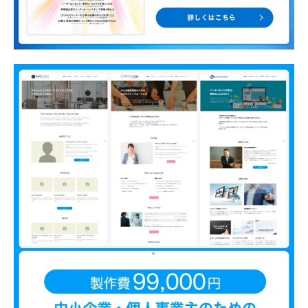
な
ど
、
コ
ー
チ
ン
グ
に
関
す
る
こ
と
は
お
気
軽