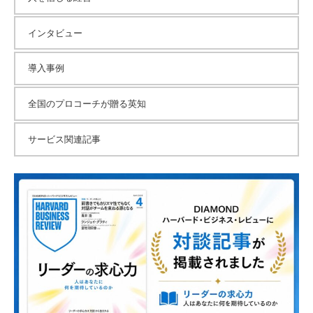
チ
ン
インタビュー
グ
を
導入事例
社
内
全国のプロコーチが贈る英知
に
導
サービス関連記事
入
し
た
い
中
小
企
業
の
方