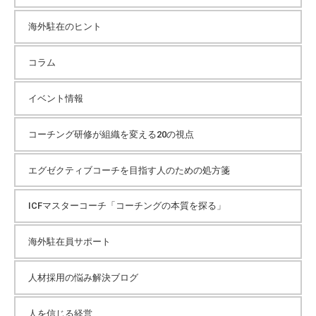
個
海外駐在のヒント
ブ
人
の
コラム
方
、
イベント情報
コ
ー
コーチング研修が組織を変える20の視点
チ
を
エグゼクティブコーチを目指す人のための処方箋
探
し
て
ICFマスターコーチ「コーチングの本質を探る」
い
る
海外駐在員サポート
方
、
人材採用の悩み解決ブログ
コ
ー
人を信じる経営