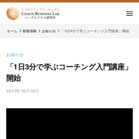
ー
コ
式
会
ン
メ
社
テ
ニ
株
株
ュ
コ
ン
ー
ホーム
新着情報
お知らせ
「1日3分で学ぶコーチング入門講座」開始
式
ー
式
ツ
チ
会
会
へ
ビ
コ
社
ス
お知らせ
ジ
ー
コ
キ
ネ
チ
「1日3分で学ぶコーチング入門講座」
ー
ッ
ス
ビ
開始
チ
研
プ
ジ
ビ
究
ネ
2017年10月18日
b
所
ジ
ス
y
ネ
研
c
究
ス
b
所
研
l
の
a
究
公
d
所