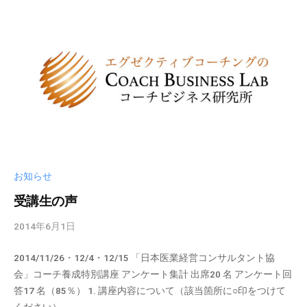
。
n
そ
の
他
、
コ
ー
チ
ン
グ
お知らせ
を
受講生の声
学
び
2014年6月1日
b
た
y
い
2014/11/26・12/4・12/15 「日本医業経営コンサルタント協
c
士
会」コーチ養成特別講座 アンケート集計 出席20 名 アンケート回
b
業
答17 名（85％） 1. 講座内容について（該当箇所に○印をつけて
l
や