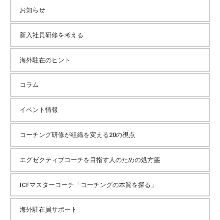
カ
チ
お知らせ
ン
グ
イ
新入社員研修を考える
を
社
海外駐在のヒント
ブ
内
に
コラム
導
入
イベント情報
し
た
コーチング研修が組織を変える20の視点
い
中
エグゼクティブコーチを目指す人のための処方箋
小
企
ICFマスターコーチ「コーチングの本質を探る」
業
の
海外駐在員サポート
方