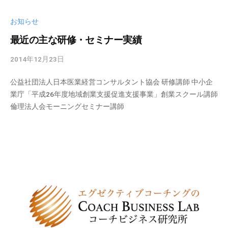
式
ホ
お知らせ
ー
最近の主な研修・セミナー実績
ム
ペ
2014年12月23日
b
ー
y
ジ
公益社団法人日本医業経営コンサルタント協会 研修講師 中小企
c
で
業庁「平成26年度地域創業支援促進支援事業」創業スクール講師
b
す
倫理法人会モーニングセミナー講師
l
。
a
当
d
m
社
i
で
n
は
主
に
、
エ