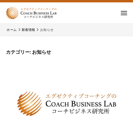
ー
コ
式
会
ン
メ
社
テ
ニ
株
株
ュ
コ
ン
ー
ホーム
新着情報
お知らせ
式
ー
式
ツ
チ
会
会
へ
ビ
コ
社
ス
カテゴリー:
お知らせ
ジ
ー
コ
キ
ネ
チ
ー
ッ
ス
ビ
チ
研
プ
ジ
ビ
究
ネ
所
ジ
ス
ネ
研
究
ス
所
研
の
究
公
所