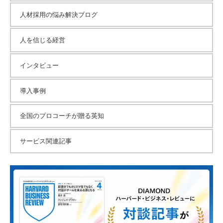
な
人材採用の悩み解決ブログ
ど
、
人を信じる経営
コ
ー
インタビュー
チ
ン
導入事例
グ
に
全国のプロコーチが贈る英知
関
す
サービス関連記事
る
こ
と
は
お
気
軽