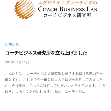
ィ
ブ
コ
ー
チ
ン
グ
お知らせ
の
コーチビジネス研究所を立ち上げました
提
供
2014年6月11日
b
を
y
行
こんにちは！ コーチビジネス研究所を運営する弊社代表の五十
c
な
嵐久です。 これまで五十嵐久個人のブログを運営してきました
b
っ
が、今後漸次、こちらに移行していきたいと考えています。引き
l
て
続き、よろしくお願いします。 私が、コーチビジ...
a
い
d
ま
m
す
i