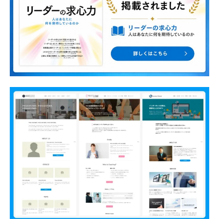
に
ご
相
談
く
だ
さ
い
。