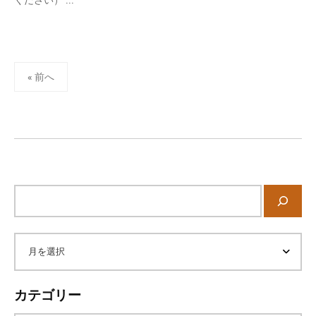
ください） ...
a
個
d
人
m
の
i
方
投
n
« 前へ
、
稿
コ
の
ー
ペ
チ
ー
を
ジ
探
送
し
サ
て
り
イ
い
ト
内
る
ア
検
方
索
、
ー
カテゴリー
コ
ー