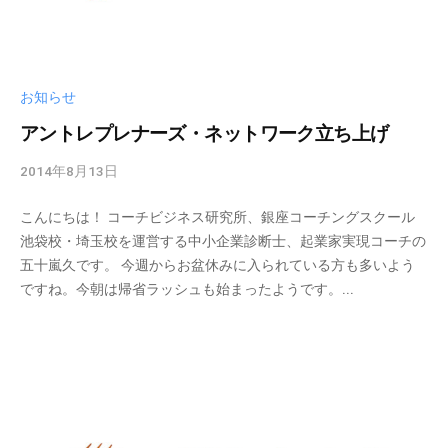
グ
ゼ
ク
テ
お知らせ
ィ
アントレプレナーズ・ネットワーク立ち上げ
ブ
コ
2014年8月13日
b
ー
y
チ
こんにちは！ コーチビジネス研究所、銀座コーチングスクール
c
の
池袋校・埼玉校を運営する中小企業診断士、起業家実現コーチの
b
育
五十嵐久です。 今週からお盆休みに入られている方も多いよう
l
成
ですね。今朝は帰省ラッシュも始まったようです。...
a
、
d
エ
m
グ
i
ゼ
n
ク
テ