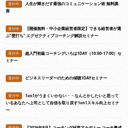
人生が輝きだす最強のコミュニケーション術 無料講
座
【開催無料・中小企業経営者限定】できる経営者が選
ぶ“壁打ち” エグゼクティブコーチング解説セミナー
超入門初級コーチングいろは1DAY（10:00-17:00）セ
ミナー
ビジネスリーダーのための傾聴1DAYセミナー
1on1がうまくいかない・・なんとかしたいと思って
いるあなたへ上司として自信を取り戻す1on1スキル向上セミナ
ー
【2026年8月】コーチング経営アカデミー コーチ養成