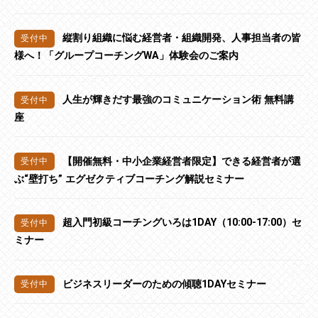
縦割り組織に悩む経営者・組織開発、人事担当者の皆
様へ！「グループコーチングWA」体験会のご案内
人生が輝きだす最強のコミュニケーション術 無料講
座
【開催無料・中小企業経営者限定】できる経営者が選
ぶ“壁打ち” エグゼクティブコーチング解説セミナー
超入門初級コーチングいろは1DAY（10:00-17:00）セ
ミナー
ビジネスリーダーのための傾聴1DAYセミナー