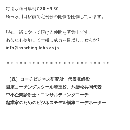
個
毎週水曜日早朝7:30〜9:30
人
埼玉県川口駅前で定例会の開催を開催しています。
の
方
現在一緒にやって頂ける仲間を募集中です。
、
あなたも参加して一緒に成長を目指しませんか?
コ
info@coaching-labo.co.jp
ー
チ
を
＊＊＊＊＊＊＊＊＊＊＊＊＊＊＊＊＊＊＊＊＊＊＊＊
探
し
（株）コーチビジネス研究所 代表取締役
て
銀座コーチングスクール埼玉校、池袋校共同代表
い
中小企業診断士・コンサルティングコーチ
る
起業家のためのビジネスモデル構築コーデネーター
方
、
コ
ー