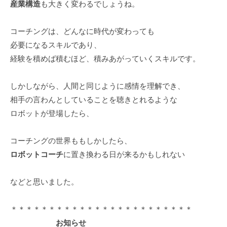
産業構造
も大きく変わるでしょうね。
ィ
ブ
コーチングは、どんなに時代が変わっても
コ
必要になるスキルであり、
ー
チ
経験を積めば積むほど、積みあがっていくスキルです。
ン
グ
しかしながら、人間と同じように感情を理解でき、
の
相手の言わんとしていることを聴きとれるような
提
ロボットが登場したら、
供
を
コーチングの世界ももしかしたら、
行
ロボットコーチ
に置き換わる日が来るかもしれない
な
っ
などと思いました。
て
い
＊＊＊＊＊＊＊＊＊＊＊＊＊＊＊＊＊＊＊＊＊＊＊＊
ま
す
お知らせ