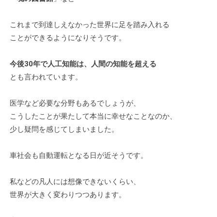
グ
ゼ
これまで到達しえなかった世界に足を踏み入れる
ク
ことができるようになりそうです。
テ
ィ
今後30年で人工知能は、人間の知能を超える
ブ
とも言われています。
コ
ー
チ
医学など必要な分野もあるでしょうが、
の
こうしたことが果たして本当に幸せなことなのか、
育
少し疑問を感じてしまいました。
成
、
車社会も自動運転となる日が近そうです。
エ
グ
私などの凡人には想像できないくらい、
ゼ
世界が大きく変わりつつあります。
ク
テ