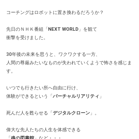
i
式
n
ホ
コーチングはロボットに置き換わるだろうか？
ー
ム
先日のＮＨＫ番組「
NEXT WORLD
」を観て
ペ
衝撃を受けました。
ー
ジ
30年後の未来を思うと、ワクワクする一方、
で
人間の尊厳みたいなものが失われていくようで怖さを感じま
す
す。
。
当
いつでも行きたい所へ自由に行け、
社
体験ができるという「
バーチャルリアリティ
」
で
は
主
死んだ人を甦らせる「
デジタルクローン
」。
に
、
偉大な先人たちの人生を体感できる
エ
「
魂の図書館
」など・・・