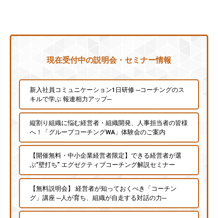
チ
ン
グ
を
社
現在受付中の説明会・セミナー情報
内
に
新入社員コミュニケーション1日研修 ─コーチングのス
導
キルで学ぶ 報連相力アップ─
入
し
縦割り組織に悩む経営者・組織開発、人事担当者の皆様
た
へ！「グループコーチングWA」体験会のご案内
い
中
【開催無料・中小企業経営者限定】できる経営者が選
ぶ“壁打ち” エグゼクティブコーチング解説セミナー
小
企
【無料説明会】 経営者が知っておくべき「コーチン
業
グ」講座 ─人が育ち、組織が自走する対話の力─
の
方