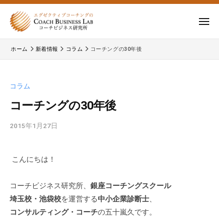
ー
コ
式
会
ン
メ
社
テ
ニ
株
株
ュ
コ
ン
ー
ホーム
新着情報
コラム
コーチングの30年後
式
ー
式
ツ
チ
会
会
へ
ビ
コ
社
ス
コラム
ジ
ー
コ
キ
ネ
チ
コーチングの30年後
ー
ッ
ス
ビ
チ
研
プ
ジ
2015年1月27日
b
ビ
究
y
ネ
所
ジ
c
ス
こんにちは！
b
ネ
研
l
究
ス
a
コーチビジネス研究所、
銀座コーチングスクール
所
研
d
埼玉校・池袋校
を運営する
中小企業診断士
、
の
究
m
公
コンサルティング・コーチ
の五十嵐久です。
所