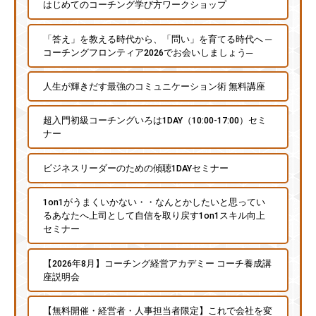
はじめてのコーチング学び方ワークショップ
な
ど
「答え」を教える時代から、「問い」を育てる時代へ ─
、
コーチングフロンティア2026でお会いしましょう─
コ
ー
人生が輝きだす最強のコミュニケーション術 無料講座
チ
ン
超入門初級コーチングいろは1DAY（10:00-17:00）セミ
ナー
グ
に
ビジネスリーダーのための傾聴1DAYセミナー
関
す
1on1がうまくいかない・・なんとかしたいと思ってい
る
るあなたへ上司として自信を取り戻す1on1スキル向上
こ
セミナー
と
は
【2026年8月】コーチング経営アカデミー コーチ養成講
座説明会
お
気
【無料開催・経営者・人事担当者限定】これで会社を変
軽