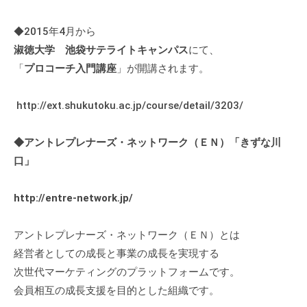
。
そ
◆2015年4月から
の
淑徳大学 池袋サテライトキャンパス
にて、
他
「
プロコーチ入門講座
」が開講されます。
、
コ
http://ext.shukutoku.ac.jp/course/detail/3203/
ー
チ
◆アントレプレナーズ・ネットワーク（ＥＮ）「きずな川
ン
口」
グ
を
http://entre-network.jp/
学
び
た
アントレプレナーズ・ネットワーク（ＥＮ）とは
い
経営者としての成長と事業の成長を実現する
士
次世代マーケティングのプラットフォームです。
業
会員相互の成長支援を目的とした組織です。
や