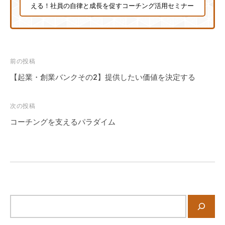
える！社員の自律と成長を促すコーチング活用セミナー
に
ご
相
談
投
く
前の投稿
だ
稿
【起業・創業バンクその2】提供したい価値を決定する
さ
ナ
い
ビ
次の投稿
。
ゲ
コーチングを支えるパラダイム
ー
シ
ョ
ン
サ
イ
ト