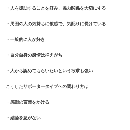
。
・人を援助することを好み、協力関係を大切にする
そ
の
・周囲の人の気持ちに敏感で、気配りに長けている
他
、
・一般的に人が好き
コ
ー
・自分自身の感情は抑えがち
チ
ン
グ
・人から認めてもらいたいという欲求も強い
を
学
こうした
サポータータイプへの関わり方
は
び
た
・
感謝の言葉をかける
い
士
・結論を急がない
業
や