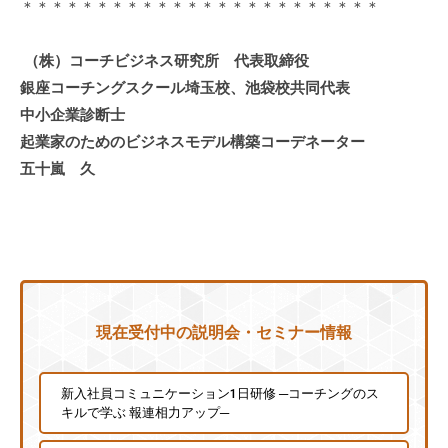
＊＊＊＊＊＊＊＊＊＊＊＊＊＊＊＊＊＊＊＊＊＊＊＊
な
ど
（株）コーチビジネス研究所 代表取締役
、
銀座コーチングスクール埼玉校、池袋校共同代表
コ
中小企業診断士
ー
起業家のためのビジネスモデル構築コーデネーター
チ
五十嵐 久
ン
グ
に
関
す
る
こ
現在受付中の説明会・セミナー情報
と
は
新入社員コミュニケーション1日研修 ─コーチングのス
お
キルで学ぶ 報連相力アップ─
気
軽