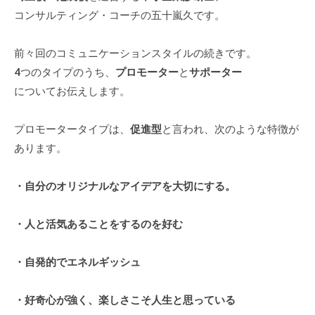
式
m
コンサルティング・コーチの五十嵐久です。
ホ
i
ー
n
前々回のコミュニケーションスタイルの続きです。
ム
4つのタイプのうち、
プロモーター
と
サポーター
ペ
についてお伝えします。
ー
ジ
プロモータータイプは、
促進型
と言われ、次のような特徴が
で
す
あります。
。
当
・自分のオリジナルなアイデアを大切にする。
社
で
・人と活気あることをするのを好む
は
主
・自発的でエネルギッシュ
に
、
・好奇心が強く、楽しさこそ人生と思っている
エ