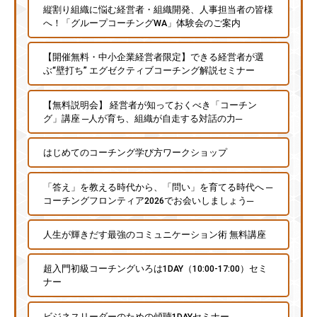
縦割り組織に悩む経営者・組織開発、人事担当者の皆様
に
へ！「グループコーチングWA」体験会のご案内
ご
相
【開催無料・中小企業経営者限定】できる経営者が選
談
ぶ“壁打ち” エグゼクティブコーチング解説セミナー
く
だ
【無料説明会】 経営者が知っておくべき「コーチン
グ」講座 ─人が育ち、組織が自走する対話の力─
さ
い
はじめてのコーチング学び方ワークショップ
。
「答え」を教える時代から、「問い」を育てる時代へ ─
コーチングフロンティア2026でお会いしましょう─
人生が輝きだす最強のコミュニケーション術 無料講座
超入門初級コーチングいろは1DAY（10:00-17:00）セミ
ナー
ビジネスリーダーのための傾聴1DAYセミナー