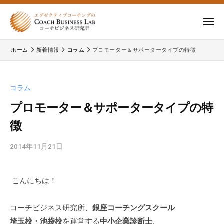
ー
コ
式
会
ン
メ
社
テ
ニ
株
株
ュ
コ
ン
ー
ホーム
新着情報
コラム
プロモーター＆サポータータイプの特徴
式
ー
式
ツ
チ
会
会
へ
ビ
コ
社
ス
コラム
ジ
ー
コ
キ
ネ
チ
プロモーター＆サポータータイプの特
ー
ッ
ス
ビ
徴
チ
研
プ
ジ
ビ
究
ネ
2014年11月21日
b
所
ジ
ス
y
ネ
研
c
究
ス
こんにちは！
b
所
研
l
の
a
究
コーチビジネス研究所、
銀座コーチングスクール
公
d
埼玉校・池袋校
を運営する
中小企業診断士
、
所