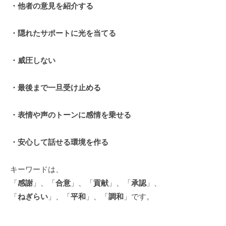
・他者の意見を紹介する
個
人
・隠れたサポートに光を当てる
の
方
、
・威圧しない
コ
ー
・最後まで一旦受け止める
チ
を
・表情や声のトーンに感情を乗せる
探
し
・安心して話せる環境を作る
て
い
キーワードは、
る
「
感謝
」、「
合意
」、「
貢献
」、「
承認
」、
方
「
ねぎらい
」、「
平和
」、「
調和
」です。
、
コ
ー