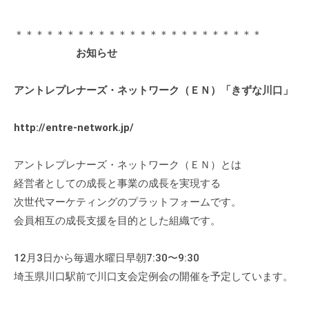
チ
ン
＊＊＊＊＊＊＊＊＊＊＊＊＊＊＊＊＊＊＊＊＊＊＊＊
グ
お知らせ
を
社
アントレプレナーズ・ネットワーク（ＥＮ）「きずな川口」
内
に
http://entre-network.jp/
導
入
アントレプレナーズ・ネットワーク（ＥＮ）とは
し
経営者としての成長と事業の成長を実現する
た
次世代マーケティングのプラットフォームです。
い
会員相互の成長支援を目的とした組織です。
中
小
企
12月3日から毎週水曜日早朝7:30〜9:30
業
埼玉県川口駅前で川口支会定例会の開催を予定しています。
の
方