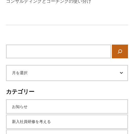
コンサルティングとコーチングの使い分け
ー
シ
ョ
ン
サ
イ
ト
内
ア
検
索
ー
カテゴリー
カ
お知らせ
イ
新入社員研修を考える