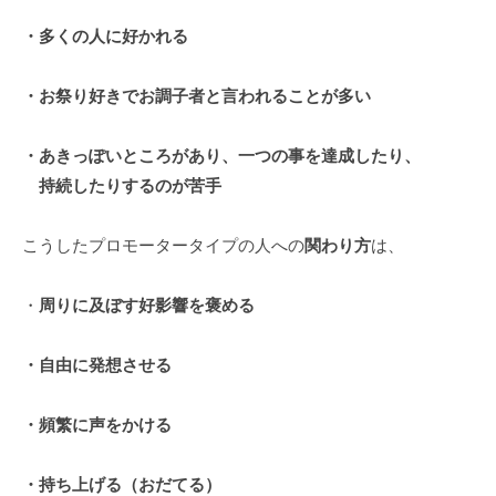
グ
・多くの人に好かれる
ゼ
ク
・お祭り好きでお調子者と言われることが多い
テ
ィ
ブ
・あきっぽいところがあり、一つの事を達成したり、
コ
持続したりするのが苦手
ー
チ
こうしたプロモータータイプの人への
関わり方
は、
の
育
・
周りに及ぼす好影響を褒める
成
、
・自由に発想させる
エ
グ
・頻繁に声をかける
ゼ
ク
テ
・持ち上げる（おだてる）