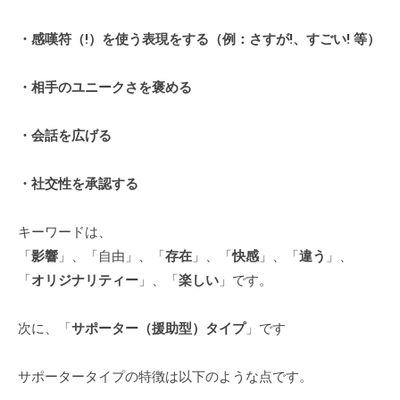
ィ
ブ
・感嘆符（!）を使う表現をする（例：さすが!、すごい! 等）
コ
ー
・相手のユニークさを褒める
チ
ン
・会話を広げる
グ
の
・社交性を承認する
提
供
キーワードは、
を
「
影響
」、「自由」、「
存在
」、「
快感
」、「
違う
」、
行
「
オリジナリティー
」、「
楽しい
」です。
な
っ
て
次に、「
サポーター（援助型）タイプ
」です
い
ま
サポータータイプの特徴は以下のような点です。
す