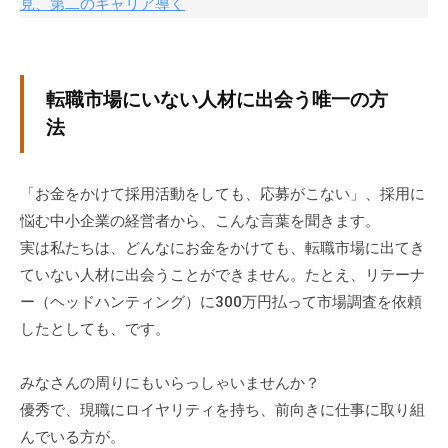
見、第二のキャリア導く
グ
ゼ
ク
テ
転職市場にいない人材に出会う唯一の方
ィ
法
ブ
コ
ー
「お金をかけて採用活動をしても、応募がこない」、採用に
チ
悩む中小企業の経営者から、こんな言葉を聞きます。
の
実は私たちは、どんなにお金をかけても、転職市場に出てき
育
ていない人材に出会うことができません。たとえ、リテーナ
成
ー（ヘッドハンティング）に300万円払って市場調査を依頼
、
したとしても、です。
エ
グ
みなさんの周りにもいらっしゃいませんか？
ゼ
優秀で、現職にロイヤリティを持ち、前向きに仕事に取り組
ク
テ
んでいる方が。