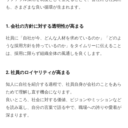
チ
も、さまざまな良い循環が生まれます。
ン
グ
1. 会社の方針に対する透明性が高まる
を
社
社員に「自社が今、どんな人材を求めているのか」「どのよ
内
うな採用方針を持っているのか」をタイムリーに伝えること
に
は、採用に限らず組織全体の風通しを良くします。
導
入
し
2. 社員のロイヤリティが高まる
た
い
知人に自社を紹介する過程で、社員自身が会社のことをあら
中
ためて理解し直す機会になります。
小
良いところ、社会に対する価値、ビジョンやミッションなど
企
を読み返し、自分の言葉で語る中で、職場への誇りや愛着が
業
深まります。
の
方