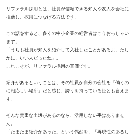
。
リファラル採用とは、社員が信頼できる知人や友人を会社に
そ
推薦し、採用につなげる方法です。
の
他
この話をすると、多くの中小企業の経営者はこうおっしゃい
、
ます。
コ
「うちも社員が知人を紹介して入社したことがあるよ。たし
ー
かに、いい人だったね」。
チ
ン
これこそが、リファラル採用の真価です。
グ
を
紹介があるということは、その社員が自分の会社を「働くの
学
に相応しい場所」だと感じ、誇りを持っている証とも言えま
び
す。
た
い
そんな貴重な土壌があるのなら、活用しない手はありませ
士
ん。
業
「たまたま紹介があった」という偶然を、「再現性のあるし
や