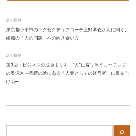
投
前の投稿
稿
東京都小平市のエグゼクティブコーチ上野孝義さんに聞く、
ナ
組織の「人の問題」への向き合い方
ビ
ゲ
次の投稿
ー
第3回：ビジネスの成否よりも、“人”に寄り添うコーチング
シ
の奥深さ ─業績の陰にある「人間としての経営者」に目を向
ョ
ける─
ン
サ
イ