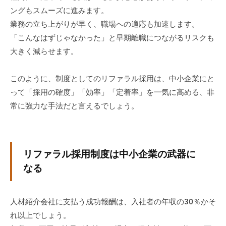
ングもスムーズに進みます。
に
業務の立ち上がりが早く、職場への適応も加速します。
ご
相
「こんなはずじゃなかった」と早期離職につながるリスクも
談
大きく減らせます。
く
だ
このように、制度としてのリファラル採用は、中小企業にと
さ
って「採用の確度」「効率」「定着率」を一気に高める、非
い
常に強力な手法だと言えるでしょう。
。
リファラル採用制度は中小企業の武器に
なる
人材紹介会社に支払う成功報酬は、入社者の年収の30％かそ
れ以上でしょう。