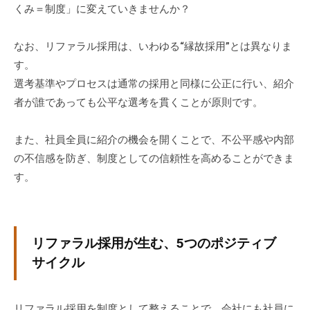
くみ＝制度」に変えていきませんか？
個
人
なお、リファラル採用は、いわゆる“縁故採用”とは異なりま
の
方
す。
、
選考基準やプロセスは通常の採用と同様に公正に行い、紹介
コ
者が誰であっても公平な選考を貫くことが原則です。
ー
チ
また、社員全員に紹介の機会を開くことで、不公平感や内部
を
の不信感を防ぎ、制度としての信頼性を高めることができま
探
す。
し
て
い
る
リファラル採用が生む、5つのポジティブ
方
サイクル
、
コ
ー
リファラル採用を制度として整えることで、会社にも社員に