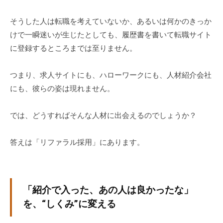
ィ
ブ
そうした人は転職を考えていないか、あるいは何かのきっか
コ
けで一瞬迷いが生じたとしても、履歴書を書いて転職サイト
ー
に登録するところまでは至りません。
チ
ン
つまり、求人サイトにも、ハローワークにも、人材紹介会社
グ
にも、彼らの姿は現れません。
の
提
では、どうすればそんな人材に出会えるのでしょうか？
供
を
答えは「リファラル採用」にあります。
行
な
っ
て
「紹介で入った、あの人は良かったな」
い
を、“しくみ”に変える
ま
す