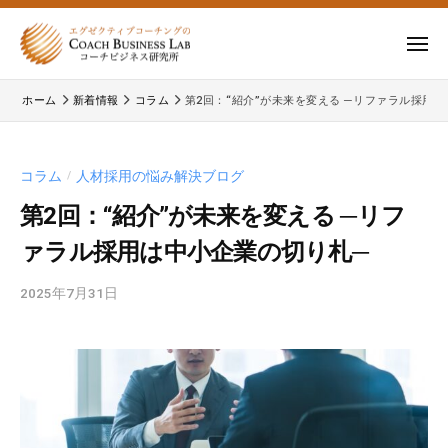
ー
コ
式
会
ン
メ
社
テ
ニ
株
株
ュ
コ
ン
ー
ホーム
新着情報
コラム
第2回：“紹介”が未来を変える ─リファラル採用
式
ー
式
ツ
チ
会
会
へ
ビ
コ
社
ス
コラム
人材採用の悩み解決ブログ
/
ジ
ー
コ
キ
ネ
チ
第2回：“紹介”が未来を変える ─リフ
ー
ッ
ス
ビ
ァラル採用は中小企業の切り札─
チ
研
プ
ジ
ビ
究
ネ
2025年7月31日
b
所
ジ
ス
y
ネ
研
c
究
ス
b
所
研
l
の
a
究
公
d
所