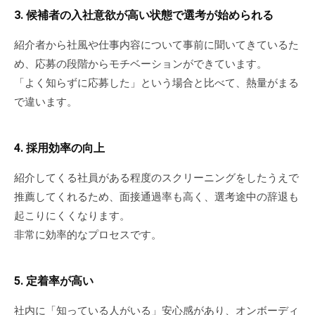
3. 候補者の入社意欲が高い状態で選考が始められる
な
ど
紹介者から社風や仕事内容について事前に聞いてきているた
、
め、応募の段階からモチベーションができています。
コ
「よく知らずに応募した」という場合と比べて、熱量がまる
ー
で違います。
チ
ン
グ
4. 採用効率の向上
に
関
紹介してくる社員がある程度のスクリーニングをしたうえで
す
推薦してくれるため、面接通過率も高く、選考途中の辞退も
る
起こりにくくなります。
こ
非常に効率的なプロセスです。
と
は
お
5. 定着率が高い
気
社内に「知っている人がいる」安心感があり、オンボーディ
軽