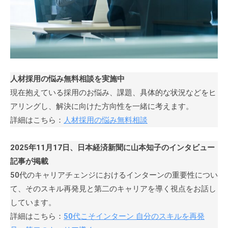
式
m
ホ
i
ー
n
ム
ペ
ー
人材採用の悩み無料相談を実施中
ジ
現在抱えている採用のお悩み、課題、具体的な状況などをヒ
で
アリングし、解決に向けた方向性を一緒に考えます。
す
。
詳細はこちら：
人材採用の悩み無料相談
当
社
2025年11月17日、日本経済新聞に山本知子のインタビュー
で
記事が掲載
は
50代のキャリアチェンジにおけるインターンの重要性につい
主
て、そのスキル再発見と第二のキャリアを導く視点をお話し
に
しています。
、
詳細はこちら：
50代こそインターン 自分のスキルを再発
エ