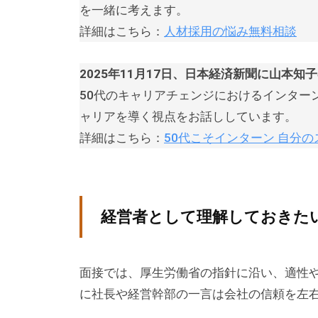
は
を一緒に考えます。
主
詳細はこちら：
人材採用の悩み無料相談
に
、
2025年11月17日、日本経済新聞に山本
エ
50代のキャリアチェンジにおけるインター
グ
ャリアを導く視点をお話ししています。
ゼ
詳細はこちら：
50代こそインターン 自分
ク
テ
ィ
ブ
経営者として理解しておきたい
コ
ー
面接では、厚生労働省の指針に沿い、適性
チ
の
に社長や経営幹部の一言は会社の信頼を左
育