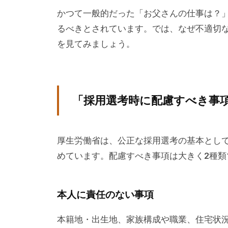
成
かつて一般的だった「お父さんの仕事は？
、
るべきとされています。では、なぜ不適切
エ
を見てみましょう。
グ
ゼ
ク
「採用選考時に配慮すべき事
テ
ィ
ブ
厚生労働省は、公正な採用選考の基本とし
コ
めています。配慮すべき事項は大きく2種類
ー
チ
ン
本人に責任のない事項
グ
の
本籍地・出生地、家族構成や職業、住宅状