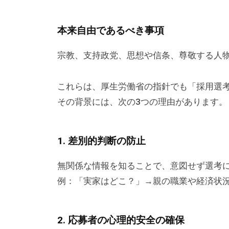
提
供
本来自由であるべき事項
を
行
宗教、支持政党、思想や信条、尊敬する人
な
っ
これらは、厚生労働省の指針でも「採用選
て
その背景には、次の3つの理由があります。
い
ま
す
1. 差別的判断の防止
。
無関係な情報を知ることで、意図せず選考
そ
例：「実家はどこ？」→親の職業や経済状
の
他
、
2. 応募者の心理的安全の確保
コ