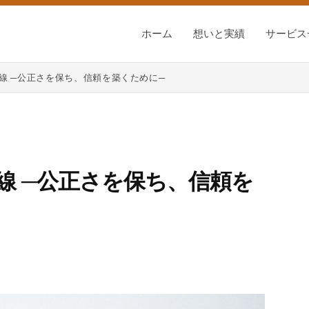
ホーム
想いと実績
サービス
線 ─公正さを保ち、信頼を築くために─
線 ─公正さを保ち、信頼を