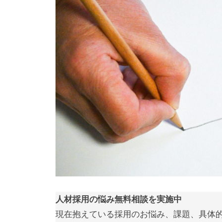
研
の
l
究
公
a
所
d
式
m
ホ
i
ー
n
ム
ペ
ー
ジ
で
す
。
当
社
人材採用の悩み無料相談を実施中
で
現在抱えている採用のお悩み、課題、具体