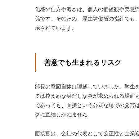
ン
化粧の仕方や濃さは、個人の価値観や美意
グ
係です。そのため、厚生労働省の指針でも
を
示されています。
社
内
に
善意でも生まれるリスク
導
入
し
部長の意図自体は理解していました。学生
た
では控えめな身だしなみが求められる場面
い
であっても、面接という公式な場での発言
中
クに直結しかねません。
小
企
面接官は、会社の代表として公正性と企業
業