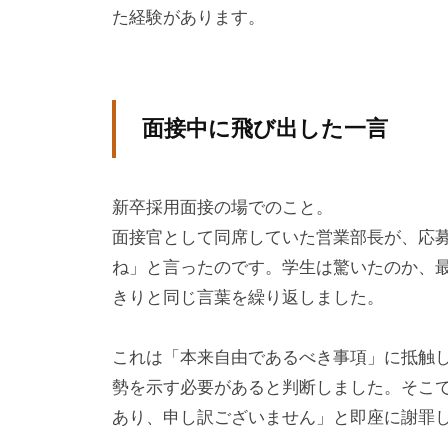
方
た経験があります。
、
コ
ー
面接中に飛び出した一言
チ
を
探
新卒採用面接の場でのこと。
し
面接官として同席していた営業部長が、応
て
ね」と言ったのです。学生は驚いたのか、
い
きりと同じ言葉を繰り返しました。
る
方
これは「本来自由であるべき事項」に抵触
、
勢を示す必要があると判断しました。そこ
コ
あり、申し訳ございません」と即座に謝罪
ー
チ