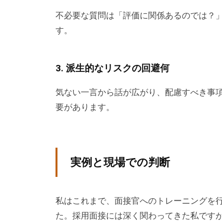
ー
不必要な質問は「評価に関係あるのでは？
チ
す。
ン
グ
3. 派生的なリスクの回避何
を
学
気ない一言から話が広がり、配慮すべき事
び
要があります。
た
い
士
業
実例と現場での判断
や
個
人
私はこれまで、面接官へのトレーニングを行
の
た。採用面接には深く関わってきた私です