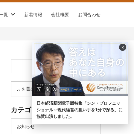
一覧
新着情報
会社概要
お問合わせ
×
サ
イ
ト
内
ア
検
索
日本経済新聞電子版特集「シン・プロフェッ
ー
カテゴリー
ショナル～現代経営の担い手を1分で探る」に
協賛出演しました。
カ
お知らせ