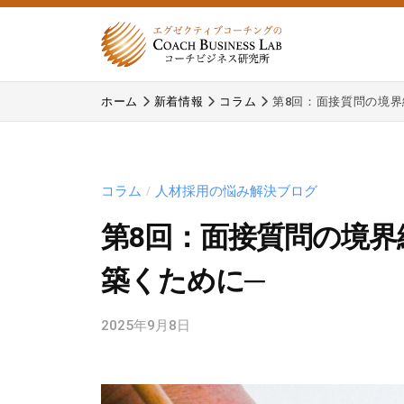
式
コ
会
ン
社
テ
株
株
コ
ン
ホーム
新着情報
コラム
第8回：面接質問の境界
式
式
ー
ツ
チ
会
会
へ
ビ
コ
社
ス
ジ
ー
コラム
人材採用の悩み解決ブログ
/
コ
キ
ネ
チ
ー
ッ
第8回：面接質問の境界
ス
ビ
プ
チ
研
ジ
築くために─
究
ビ
ネ
所
ジ
ス
2025年9月8日
b
研
ネ
y
究
c
ス
所
b