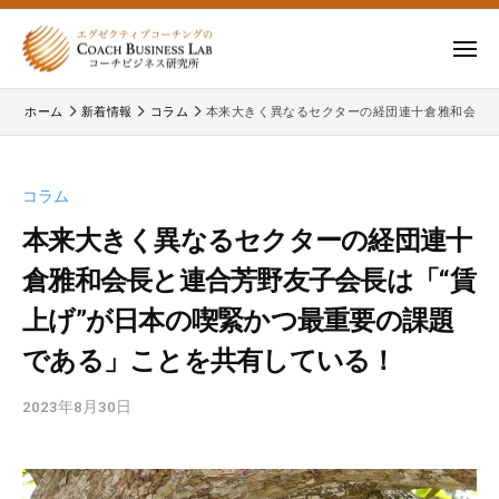
ー
コ
式
会
ン
メ
社
テ
ニ
株
株
ュ
コ
ン
ー
ホーム
新着情報
コラム
本来大きく異なるセクターの経団連十倉雅和会長と
式
ー
式
ツ
チ
会
会
へ
ビ
コ
社
ス
コラム
ジ
ー
コ
キ
ネ
チ
本来大きく異なるセクターの経団連十
ー
ッ
ス
ビ
倉雅和会長と連合芳野友子会長は「“賃
チ
研
プ
ジ
ビ
究
上げ”が日本の喫緊かつ最重要の課題
ネ
所
ジ
ス
である」ことを共有している！
ネ
研
究
ス
2023年8月30日
b
所
研
y
の
c
究
公
b
所