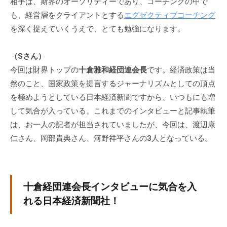
相手は、斯界のオーソリティーであり、コーチングの中で
。
も、経営層をクライアントとする
エグゼクティブコーチング
そ
を深く捉えていくうえで、とても勉強になります。
の
他
（Sさん）
、
今回は財界トップの
十倉雅和経団連会長
です。経済政策は当
コ
然のこと、国家政策を提言するジャーナリズムとしての頂点
ー
チ
を極めようとしている日本経済新聞ですから、いつもにも増
ン
して気合が入っている。これまでのインタビューと記事執筆
グ
は、お一人の記者が担当されていましたが、今回は、渡辺康
を
仁さん、岡部貴典さん、河野祥平さんの3人となっている。
学
び
た
い
十倉経団連会長インタビューに気合を入
士
れる日本経済新聞社！
業
や