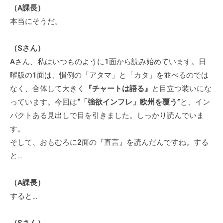
（A課長）
個
本当にそうだ。
人
の
方
（Sさん）
、
Aさん、私はいつものように1面から読み始めています。日
コ
曜版の1面は、慣例の「アタマ」と「カタ」を並べるのでは
ー
なく、合体して大きく
『チャートは語る』
と目立つ装いにな
チ
っています。今回は
“「強欲インフレ」欧州を覆う”
と、イン
を
パクトある見出しで目を引きました。しっかり読んでいま
探
す。
し
そして、おもむろに2面の『直言』を読んだんですね。する
て
と…
い
る
（A課長）
方
、
すると…
コ
ー
（Sさん）