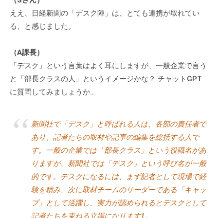
チ
ええ、日経新聞の「デスク陣」は、とても連携が取れてい
ン
る、と感じました。
グ
を
（A課長）
社
「デスク」という言葉はよく耳にしますが、一般企業で言う
内
と「部長クラスの人」というイメージかな？ チャットGPT
に
に質問してみましょうか…
導
入
し
新聞社で「デスク」と呼ばれる人は、各部の責任者で
た
あり、記者たちの取材や記事の編集を総括する人で
い
す。一般の企業では「部長クラス」という役職名があ
中
りますが、新聞社では「デスク」という呼び名が一般
小
的です。デスクになるには、まず記者として現場で経
企
験を積み、次に取材チームのリーダーである「キャッ
業
プ」として活躍し、実力が認められるとデスクとして
の
記者たちを束ねる立場になります1。
方