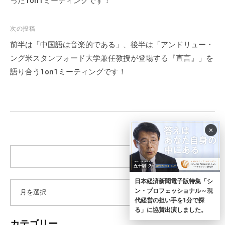
ビ
った1on1ミーティングです！
ゲ
ー
次の投稿
シ
前半は「中国語は音楽的である」、後半は「アンドリュー・
ョ
ング米スタンフォード大学兼任教授が登場する『直言』」を
ン
語り合う1on1ミーティングです！
×
サ
イ
ト
日本経済新聞電子版特集「シ
内
ン・プロフェッショナル～現
ア
検
代経営の担い手を1分で探
索
る」に協賛出演しました。
ー
カテゴリー