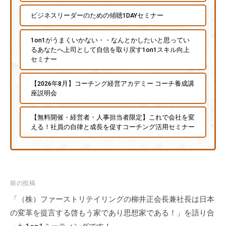
ビジネスリーダーのための傾聴1DAYセミナー
1on1がうまくいかない・・なんとかしたいと思ってい
るあなたへ上司として自信を取り戻す1on1スキル向上
セミナー
【2026年8月】コーチング経営アカデミー コーチ養成講
座説明会
【無料開催・経営者・人事担当者限定】これで会社を変
える！社員の自律と成長を促すコーチング活用セミナー
投
前の投稿
稿
「（株）ファーストリテイリングの柳井正会長兼社長は日本
ナ
の変革を提言する啓もう家であり思想家である！」を語り合