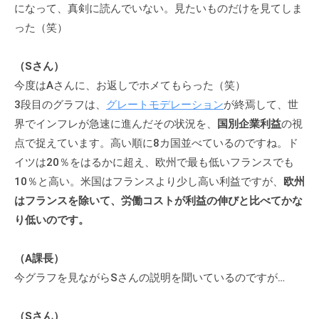
になって、真剣に読んでいない。見たいものだけを見てしま
った（笑）
（Sさん）
今度はAさんに、お返しでホメてもらった（笑）
3段目のグラフは、
グレートモデレーション
が終焉して、世
界でインフレが急速に進んだその状況を、
国別企業利益
の視
点で捉えています。高い順に8カ国並べているのですね。ド
イツは20％をはるかに超え、欧州で最も低いフランスでも
10％と高い。米国はフランスより少し高い利益ですが、
欧州
はフランスを除いて、労働コストが利益の伸びと比べてかな
り低いのです。
（A課長）
今グラフを見ながらSさんの説明を聞いているのですが…
（Sさん）