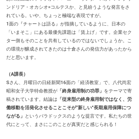
ンドリア・オカシオ=コルテスか、と見紛うような発言をさ
れている。いや、ちょっと極端な表現ですが。
1面の『チャートは語る』が指摘しているように、日本の
「いまそこ」にある最優先課題は「賃上げ」です。企業セク
ター側もそのことを共有しているのではないでしょうか。こ
の環境が醸成されてきたのは十倉さんの発信力があったから
だと思います。
（A課長）
Sさん、月曜日の日経新聞16面の「経済教室」で、八代尚宏
昭和女子大学特命教授が
「終身雇用制の功罪」
をテーマで寄
稿されています。結論は
「従来型の終身雇用制ではなく、労
働移動を活発化させることこそが“新しい”長期雇用保障につ
ながる」
というパラドックスのような提言です。私たちの世
代にとって、まさにこのことが真実だと感じられる！