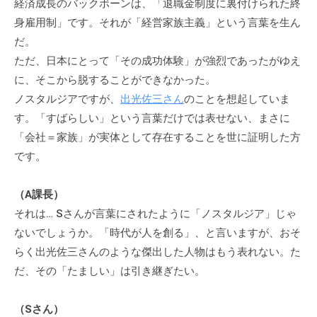
経済成長のバックボーンは、「退職金制度に裏付けられた終
身雇用制」です。それが「経営家族主義」という言葉を生ん
だ。
ただ、日本にとって「その成功体験」が強烈であったがゆえ
に、そこから脱することができなかった。
ノスタルジアですが、
出光佐三さん
のことを想起していま
す。「すばらしい」という言葉だけでは表せない、まさに
「会社＝家族」が実体として存在することを世に証明した方
です。
（A課長）
それは… Sさんが言葉にされたように「ノスタルジア」じゃ
ないでしょうか。「時代が人を創る」、と言いますが、おそ
らく出光佐三さんのような傑出した人物はもう表れない。た
だ、その「たましい」は引き継ぎたい。
（Sさん）