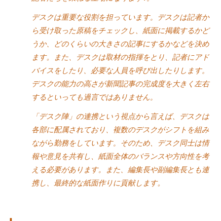
な
デスクは重要な役割を担っています。デスクは記者か
ど
ら受け取った原稿をチェックし、紙面に掲載するかど
、
うか、どのくらいの大きさの記事にするかなどを決め
コ
ます。また、デスクは取材の指揮をとり、記者にアド
ー
バイスをしたり、必要な人員を呼び出したりします。
チ
デスクの能力の高さが新聞記事の完成度を大きく左右
ン
するといっても過言ではありません。
グ
に
「デスク陣」の連携という視点から言えば、デスクは
関
各部に配属されており、複数のデスクがシフトを組み
す
ながら勤務をしています。そのため、デスク同士は情
る
報や意見を共有し、紙面全体のバランスや方向性を考
こ
える必要があります。また、編集長や副編集長とも連
と
携し、最終的な紙面作りに貢献します。
は
お
気
軽