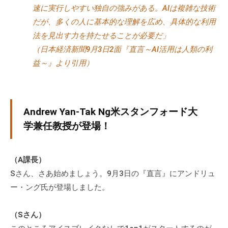
グ
速に実行しやすい独自の強みがある。AIは複雑な技術
ゼ
だが、多くの人に基本的な理解を広め、具体的な利用
ク
法を見出す力を持たせることが必要だ」
テ
（日本経済新聞9月3日2面『直言～AI活用は人類の利
ィ
益～』より引用）
ブ
コ
ー
チ
Andrew Yan-Tak Ng米スタンフォード大
の
学兼任教授が登場！
育
成
、
（A課長）
エ
Sさん、さあ始めましょう。9月3日の『直言』にアンドリュ
グ
ー・ング氏が登場しました。
ゼ
ク
（Sさん）
テ