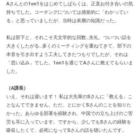
Aさんとの1on1をはじめてしばらくは、正直お付き合いの気
。
持ちでした。コーチングについては感覚的に「わかってい
そ
の
る」と思っていましたが、当時は表層の知識だった。
他
、
私は部下と、それこそ天文学的な回数…失礼、ついつい話を
コ
大きくしたがる…多くのミーティングを重ねてきて、部下の
ー
本音を引き出すよう工夫してきたつもりでしたが、それは
チ
「思い込み」でした。1on1を通じてAさんに教えてもらいま
ン
した。
グ
を
（A課長）
学
いえ、それは違います！ 私は大先輩のSさんに「教える」こ
び
となんてできません。ただ、とにかくSさんのことを知りた
た
かった。あらゆる部署を経験され、中国での立ち上げのご苦
い
労も耳に入っています。ですから、少しでもSさんの経験を
士
業
吸収したくて、必死になってSさんの話を聴いたんです。
や