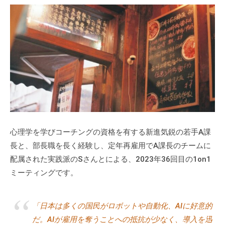
c
式
b
ホ
l
ー
a
ム
d
ペ
m
ー
i
ジ
n
で
す
。
当
心理学を学びコーチングの資格を有する新進気鋭の若手A課
社
長と、部長職を長く経験し、定年再雇用でA課長のチームに
で
配属された実践派のSさんとによる、2023年36回目の1on1
は
ミーティングです。
主
に
「日本は多くの国民がロボットや自動化、AIに好意的
、
エ
だ。AIが雇用を奪うことへの抵抗が少なく、導入を迅