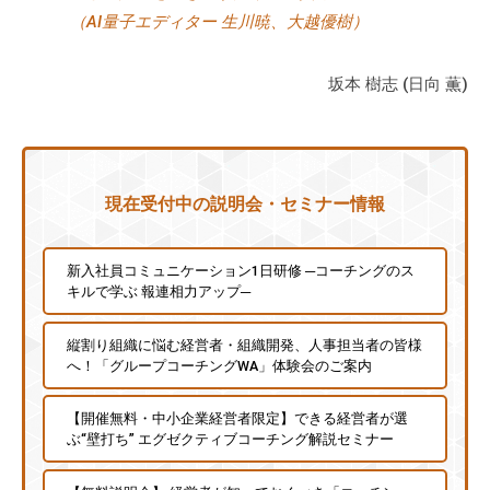
（AI量子エディター 生川暁、大越優樹）
坂本 樹志 (日向 薫)
現在受付中の説明会・セミナー情報
新入社員コミュニケーション1日研修 ─コーチングのス
キルで学ぶ 報連相力アップ─
縦割り組織に悩む経営者・組織開発、人事担当者の皆様
へ！「グループコーチングWA」体験会のご案内
【開催無料・中小企業経営者限定】できる経営者が選
ぶ“壁打ち” エグゼクティブコーチング解説セミナー