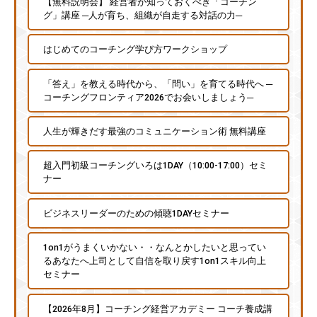
【無料説明会】 経営者が知っておくべき「コーチン
グ」講座 ─人が育ち、組織が自走する対話の力─
はじめてのコーチング学び方ワークショップ
「答え」を教える時代から、「問い」を育てる時代へ ─
コーチングフロンティア2026でお会いしましょう─
人生が輝きだす最強のコミュニケーション術 無料講座
超入門初級コーチングいろは1DAY（10:00-17:00）セミ
ナー
ビジネスリーダーのための傾聴1DAYセミナー
1on1がうまくいかない・・なんとかしたいと思ってい
るあなたへ上司として自信を取り戻す1on1スキル向上
セミナー
【2026年8月】コーチング経営アカデミー コーチ養成講