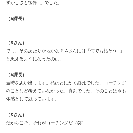
ずかしさと後悔…」でした。
チ
ン
（A課長）
グ
……
を
社
（Sさん）
内
に
でも、そのあたりからかな？ Aさんには「何でも話そう…」
導
と思えるようになったのは。
入
し
（A課長）
た
当時を思い出します。私はとにかく必死でした。コーチング
い
のことなど考えていなかった。真剣でした。そのことは今も
中
体感として残っています。
小
企
（Sさん）
業
だからこそ、それがコーチングだ（笑）
の
方