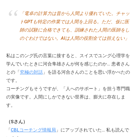
「電卓の計算力は昔から人間より優れていた。チャッ
トGPTも特定の作業では人間を上回る。ただ、仮に医
師の試験に合格できても、訓練された人間の医師をし
のぐわけではない。AIは人間の役割全ては担えない」
私はこのング氏の言葉に接すると、スイスでユング心理学を
学んでいたときに河合隼雄さんが何を感じたのか… 患者さん
との「
究極の対話
」を語る河合さんのことを思い浮かべたの
です。
コーチングもそうですが、「人へのサポート」を担う専門職
の実像です。人間にしかできない世界は、膨大に存在しま
す。
（Sさん）
「
CBLコーチング情報局
」にアップされていた… 私も読んで