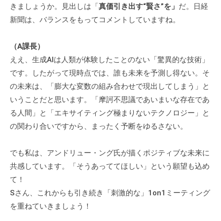
きましょうか。見出しは「
真価引き出す“賢さ”を」
だ。日経
新聞は、バランスをもってコメントしていますね。
（A課長）
ええ、生成AIは人類が体験したことのない「驚異的な技術」
です。したがって現時点では、誰も未来を予測し得ない。そ
の未来は、「膨大な変数の組み合わせで現出してしまう」と
いうことだと思います。「摩訶不思議であいまいな存在であ
る人間」と「エキサイティング極まりないテクノロジー」と
の関わり合いですから、まったく予断をゆるさない。
でも私は、アンドリュー・ング氏が描くポジティブな未来に
共感しています。「そうあっててほしい」という願望も込め
て！
Sさん、これからも引き続き「刺激的な」1on1ミーティング
を重ねていきましょう！