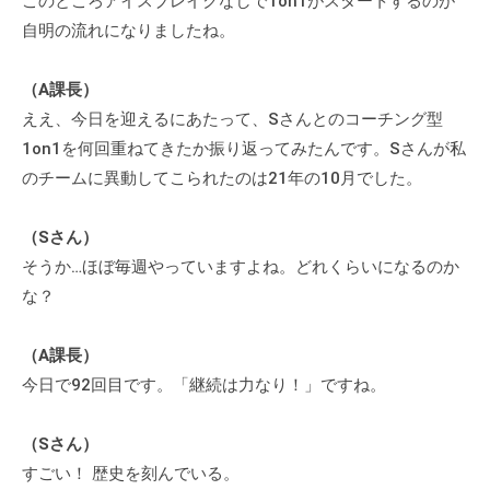
このところアイスブレイクなしで1on1がスタートするのが
ィ
自明の流れになりましたね。
ブ
コ
（A課長）
ー
ええ、今日を迎えるにあたって、Sさんとのコーチング型
チ
1on1を何回重ねてきたか振り返ってみたんです。Sさんが私
ン
のチームに異動してこられたのは21年の10月でした。
グ
の
提
（Sさん）
供
そうか…ほぼ毎週やっていますよね。どれくらいになるのか
を
な？
行
な
（A課長）
っ
今日で92回目です。「継続は力なり！」ですね。
て
い
（Sさん）
ま
すごい！ 歴史を刻んでいる。
す