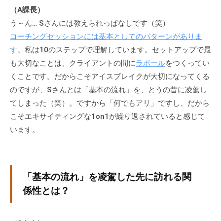
（A課長）
な
う～ん… Sさんには教えられっぱなしです（笑）
ど
、
コーチングセッションには基本としてのパターンがありま
コ
す。
私は10のステップで理解しています。セットアップで最
ー
も大切なことは、クライアントの間に
ラポール
をつくってい
チ
くことです。だからこそアイスブレイクが大切になってくる
ン
のですが、Sさんとは「基本の流れ」を、とうの昔に凌駕し
グ
てしまった（笑）。ですから「何でもアリ」ですし、だから
に
こそエキサイティングな1on1が繰り返されていると感じて
関
います。
す
る
こ
と
「基本の流れ」を凌駕した先に訪れる関
は
係性とは？
お
気
軽