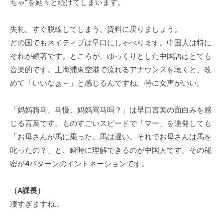
ちゃ”を延々と続けてしまいます。
失礼、すぐ脱線してしまう。資料に戻りましょう。
どの国でもネイティブは早口にしゃべります。中国人は特に
それが顕著です。ところが、ゆっくりとした中国語はとても
音楽的です。上海浦東空港で流れるアナウンスを聴くと、改
めて「いいなぁ～」と感じるんですね。特に女声がいい。
「妈妈骑马、马慢、妈妈骂马吗？」は早口言葉の面白みを感
じる言葉です。ものすごいスピードで「マー」を連発しても
「お母さんが馬に乗った。馬は遅い。それでお母さんは馬を
叱ったの？」と、瞬時に理解できるのが中国人です。その秘
密が4パターンのイントネーションです。
（A課長）
凄すぎますね…