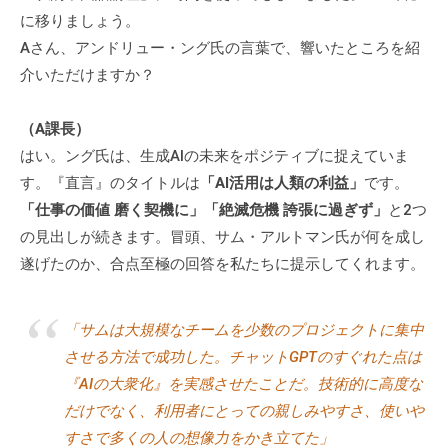
に移りましょう。
Aさん、アンドリュー・ング氏の言葉で、響いたところを紹
介いただけますか？
（A課長）
はい。ング氏は、生成AIの未来をポジティブに捉えていま
す。『直言』のタイトルは
「AI活用は人類の利益」
です。
「仕事の価値 磨く契機に」「絶滅危機 誇張に過ぎず」
と2つ
の見出しが続きます。冒頭、サム・アルトマン氏が何を成し
遂げたのか、合点至極の回答を私たちに提示してくれます。
「サムは大規模なチームを少数のプロジェクトに集中
させる方法で成功した。チャットGPTのすぐれた点は
『AIの大衆化』を実感させたことだ。技術的に高度な
だけでなく、利用者にとっての親しみやすさ、使いや
すさで多くの人の想像力をかき立てた」