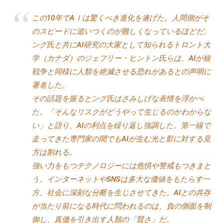
この10年でAＩは驚くべき進化を遂げた。人間側がそ
のスピードに追いつくのが難しくなっているほどだ。
ング氏と共にAI研究の大家として知られるトロント大
学（カナダ）のジェフリー・ヒントン氏らは、AIが核
戦争と同様に人類を絶滅させる恐れがあるとの声明に
署名した。
その話題を振るとング氏はさみしげな表情を浮かべ
た。「そんなリスクがどうやって生じるのかわからな
い」と語り、AIの利点を繰り返し強調した。第一線で
走ってきた専門家の間でもAIが生む光と影に対する見
方は割れる。
強い力をもつテクノロジーには危惧や警戒もつきまと
う。インターネットやSNSは多大な価値をもたらす一
方、社会に深刻な分断を生じさせてきた。AIとの共存
が当たり前になる時代に問われるのは、負の側面を制
御し、真価を引き出す人類の「賢さ」だ。