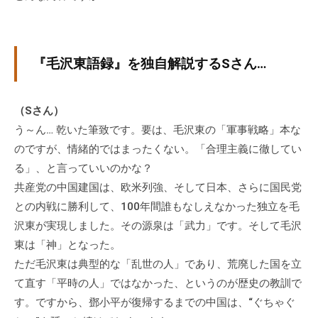
『毛沢東語録』を独自解説するSさん…
（Sさん）
う～ん… 乾いた筆致です。要は、毛沢東の「軍事戦略」本な
のですが、情緒的ではまったくない。「合理主義に徹してい
る」、と言っていいのかな？
共産党の中国建国は、欧米列強、そして日本、さらに国民党
との内戦に勝利して、100年間誰もなしえなかった独立を毛
沢東が実現しました。その源泉は「武力」です。そして毛沢
東は「神」となった。
ただ毛沢東は典型的な「乱世の人」であり、荒廃した国を立
て直す「平時の人」ではなかった、というのが歴史の教訓で
す。ですから、鄧小平が復帰するまでの中国は、“ぐちゃぐ