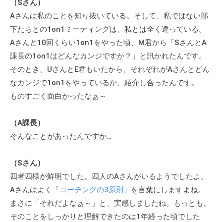
（Sさん）
に
Aさんは私のことを知り抜いている。そして、私ではない部
ご
下たちとの1on1ミーティングは、私とは全く違っている。
相
Aさんと10回くらい1on1をやった頃、M君から「SさんとA
談
課長の1on1はどんなカンジですか？」と訊かれたんです。
く
そのとき、UさんとE君もいたから、それぞれがAさんとどん
だ
なカンジで1on1をやっているか、紹介し合ったんです。
さ
ものすごく面白かったなぁ～
い
。
（A課長）
そんなことがあったんですか…
（Sさん）
四者四様が鮮明でした。四人のAさんがいるようでしたよ。
Aさんはよく「
コーチングの3原則
」を言葉にしますよね。
まさに「それだよなぁ～」と、実感しましたね。もっとも、
そのことをしっかりと理解できたのは1年経った頃でした