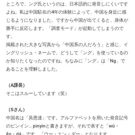
ところで、ング氏というのは、日本語的に発音しにくいです
よね。私は中国駐在の4年の体験によって、中国を身近に感
じるようになりました。ですから中国が出てくると、身体が
勝手に反応します。「調査モード」が起動してしまうので
す。
掲載された大きな写真から「中国系の人だろう」と感じ、イ
ングリッシュ・ネームで、どうして「ング」を使っているの
か知りたくなったのですね。ちなみに「ング」は「Ng」で
あることを理解しました。
（A課長）
そこはスルーしています（笑）
（Sさん）
中国名は「吳恩達」です。アルファベットを用いた発音記号
のピンイン… pinyinと書きますが、それで表すと「wú・
ēn・dá」です。「ウー・エン・ダー」となります。