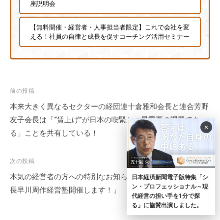
座説明会
【無料開催・経営者・人事担当者限定】これで会社を変
える！社員の自律と成長を促すコーチング活用セミナー
投
前の投稿
稿
本来大きく異なるセクターの経団連十倉雅和会長と連合芳野
ナ
友子会長は「“賃上げ”が日本の喫緊かつ最重要の課題であ
×
ビ
る」ことを共有している！
ゲ
ー
次の投稿
シ
本気の経営者の方への特別なお知らせ「琉球アスティーダ社
日本経済新聞電子版特集「シ
ョ
ン・プロフェッショナル～現
長早川周作経営塾開催します！」
代経営の担い手を1分で探
ン
る」に協賛出演しました。