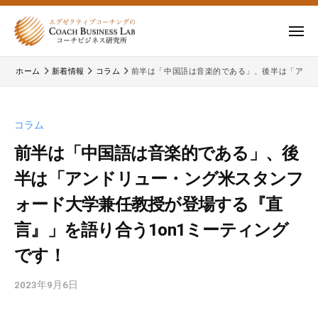
ー
コ
式
会
ン
メ
社
テ
ニ
株
株
ュ
コ
ン
ー
ホーム
新着情報
コラム
前半は「中国語は音楽的である」、後半は「アンド
式
ー
式
ツ
チ
会
会
へ
ビ
コ
社
ス
コラム
ジ
ー
コ
キ
ネ
チ
前半は「中国語は音楽的である」、後
ー
ッ
ス
ビ
半は「アンドリュー・ング米スタンフ
チ
研
プ
ジ
ビ
究
ォード大学兼任教授が登場する『直
ネ
所
ジ
ス
言』」を語り合う1on1ミーティング
ネ
研
です！
究
ス
所
研
2023年9月6日
b
の
究
y
公
所