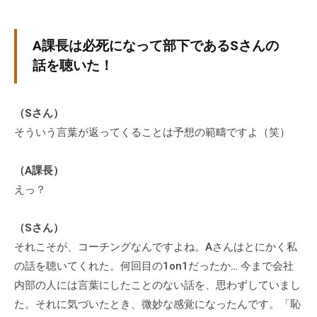
個
人
A課長は必死になって部下であるSさんの
の
話を聴いた！
方
、
コ
（Sさん）
ー
そういう言葉が返ってくることは予想の範疇ですよ（笑）
チ
を
（A課長）
探
えっ？
し
て
い
（Sさん）
る
それこそが、コーチングなんですよね。Aさんはとにかく私
方
の話を聴いてくれた。何回目の1on1だったか… 今まで会社
、
内部の人には言葉にしたことのない話を、思わずしていまし
コ
た。それに気づいたとき、微妙な感覚になったんです。「恥
ー