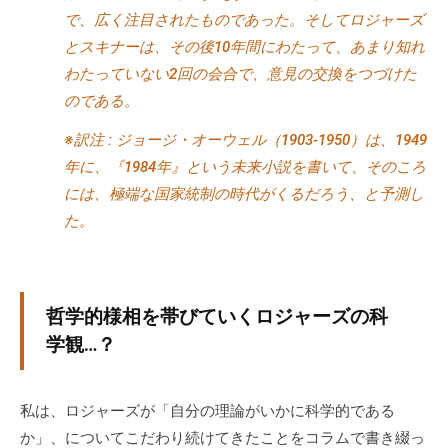
で、広く注目されたものであった。そしてロジャーズ
な
とスキナーは、その後10年間にわたって、あまり知れ
ど
、
わたっていない2回の会合で、意見の交換をつづけた
コ
のである。
ー
※訳注 : ジョージ・オーウェル（1903-1950）は、1949
チ
年に、『1984年』という未来小説を書いて、そのころ
ン
には、極端な国家統制の時代がくるだろう、と予測し
グ
た。
に
関
す
る
哲学的様相を帯びていくロジャーズの科
こ
学観…？
と
は
お
私は、ロジャーズが「自分の理論がいかに科学的である
気
か」、についてこだわり続けてきたことをコラムで書き綴っ
軽