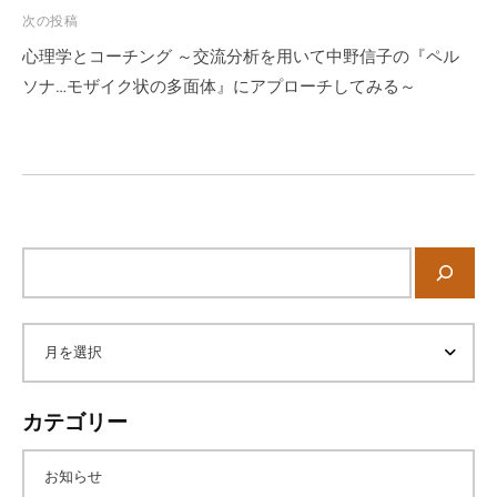
ゲ
次の投稿
ー
心理学とコーチング ～交流分析を用いて中野信子の『ペル
シ
ソナ…モザイク状の多面体』にアプローチしてみる～
ョ
ン
サ
イ
ト
内
ア
検
索
ー
カテゴリー
カ
お知らせ