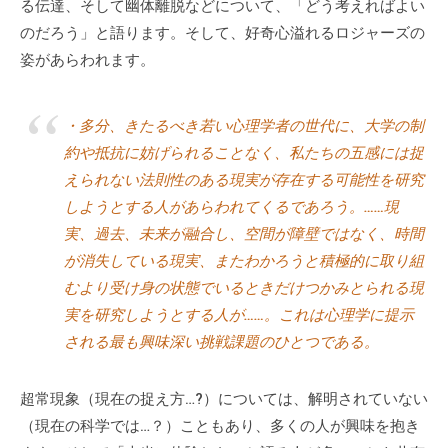
る伝達、そして幽体離脱などについて、「どう考えればよい
のだろう」と語ります。そして、好奇心溢れるロジャーズの
姿があらわれます。
・多分、きたるべき若い心理学者の世代に、大学の制
約や抵抗に妨げられることなく、私たちの五感には捉
えられない法則性のある現実が存在する可能性を研究
しようとする人があらわれてくるであろう。……現
実、過去、未来が融合し、空間が障壁ではなく、時間
が消失している現実、またわかろうと積極的に取り組
むより受け身の状態でいるときだけつかみとられる現
実を研究しようとする人が……。これは心理学に提示
される最も興味深い挑戦課題のひとつである。
超常現象（現在の捉え方…?）については、解明されていない
（現在の科学では…？）こともあり、多くの人が興味を抱き