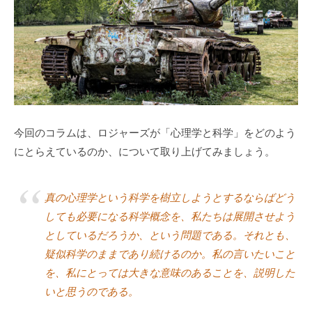
a
式
d
ホ
m
ー
i
ム
n
ペ
ー
ジ
で
今回のコラムは、ロジャーズが「心理学と科学」をどのよう
す
にとらえているのか、について取り上げてみましょう。
。
当
真の心理学という科学を樹立しようとするならばどう
社
で
しても必要になる科学概念を、私たちは展開させよう
は
としているだろうか、という問題である。それとも、
主
疑似科学のままであり続けるのか。私の言いたいこと
に
を、私にとっては大きな意味のあることを、説明した
、
いと思うのである。
エ