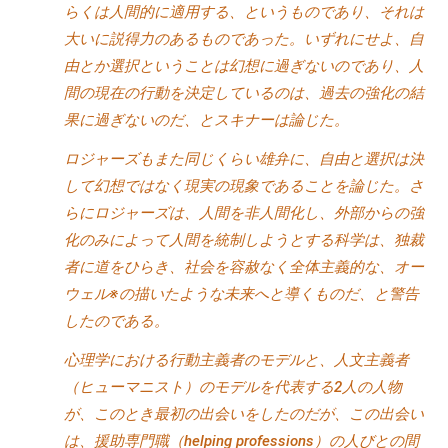
らくは人間的に適用する、というものであり、それは
チ
大いに説得力のあるものであった。いずれにせよ、自
ン
由とか選択ということは幻想に過ぎないのであり、人
グ
間の現在の行動を決定しているのは、過去の強化の結
を
果に過ぎないのだ、とスキナーは論じた。
社
内
ロジャーズもまた同じくらい雄弁に、自由と選択は決
に
して幻想ではなく現実の現象であることを論じた。さ
導
らにロジャーズは、人間を非人間化し、外部からの強
入
化のみによって人間を統制しようとする科学は、独裁
し
者に道をひらき、社会を容赦なく全体主義的な、オー
た
ウェル※の描いたような未来へと導くものだ、と警告
い
中
したのである。
小
心理学における行動主義者のモデルと、人文主義者
企
（ヒューマニスト）のモデルを代表する2人の人物
業
が、このとき最初の出会いをしたのだが、この出会い
の
は、援助専門職（helping professions）の人びとの間
方