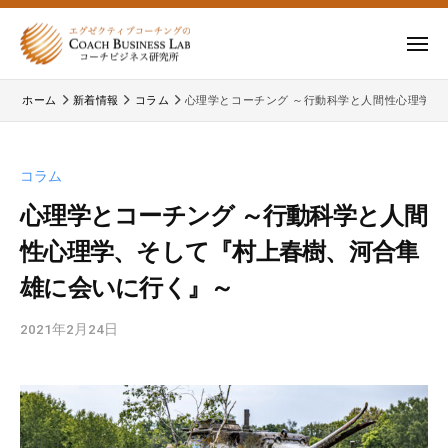
ー
コ
式
会
ン
メ
社
テ
ニ
株
株
ュ
コ
ン
ー
ホーム
新着情報
コラム
心理学とコーチング ～行動科学と人間性心理学、
式
ー
式
ツ
チ
会
会
へ
ビ
コ
社
ス
コラム
ジ
ー
コ
キ
ネ
チ
心理学とコーチング ～行動科学と人間
ー
ッ
ス
ビ
性心理学、そして『村上春樹、河合隼
チ
研
プ
ジ
ビ
究
雄に会いに行く』～
ネ
所
ジ
ス
2021年2月24日
b
ネ
研
y
究
ス
c
所
研
b
の
究
l
公
所