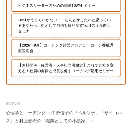
ビジネスリーダーのための傾聴1DAYセミナー
1on1がうまくいかない・・なんとかしたいと思ってい
るあなたへ上司として自信を取り戻す1on1スキル向上
セミナー
【2026年8月】コーチング経営アカデミー コーチ養成講
座説明会
【無料開催・経営者・人事担当者限定】これで会社を変
える！社員の自律と成長を促すコーチング活用セミナー
投
前の投稿
稿
心理学とコーチング ～中野信子の『ペルソナ』『サイコパ
ナ
ス』と村上春樹の『職業としての小説家』～
ビ