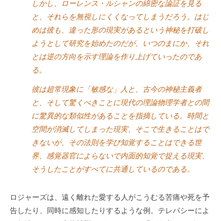
しかし、ローレンス・ルシャンの綿密な論証を見る
と、それらを無視しにくくなってしまうだろう。はじ
めは彼も、違った形の現実があるという神秘を打破し
ようとして研究を始めたのだが、いつのまにか、それ
とは逆の方向を示す理論を作り上げていったのであ
る。
彼は超常現象に「敏感な」人と、古今の神秘主義者
と、そして驚くべきことに現代の理論物理学者との間
に驚異的な類似性があることを指摘している。時間と
空間が消滅してしまった現実、そこで生きることはで
きないが、その法則を学び知覚することはできる世
界、感覚器官によらないで内面的知覚で捉える現実、
そうしたことがすべてに共通しているのである。
ロジャーズは、遠く離れた愛する人がこうむる苦痛や死を予
告したり、同時に感知したりするような例。テレパシーによ