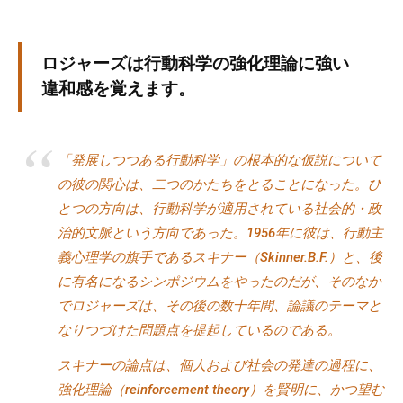
個
人
の
ロジャーズは行動科学の強化理論に強い
方
違和感を覚えます。
、
コ
ー
「発展しつつある行動科学」の根本的な仮説について
チ
の彼の関心は、二つのかたちをとることになった。ひ
を
とつの方向は、行動科学が適用されている社会的・政
探
治的文脈という方向であった。1956年に彼は、行動主
し
義心理学の旗手であるスキナー（Skinner.B.F.）と、後
て
に有名になるシンポジウムをやったのだが、そのなか
い
でロジャーズは、その後の数十年間、論議のテーマと
る
なりつづけた問題点を提起しているのである。
方
、
スキナーの論点は、個人および社会の発達の過程に、
コ
強化理論（reinforcement theory）を賢明に、かつ望む
ー