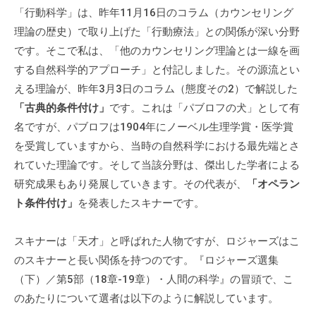
。
「行動科学」は、昨年11月16日のコラム（カウンセリング
そ
理論の歴史）で取り上げた「行動療法」との関係が深い分野
の
です。そこで私は、「他のカウンセリング理論とは一線を画
他
する自然科学的アプローチ」と付記しました。その源流とい
、
える理論が、昨年3月3日のコラム（態度その2）で解説した
コ
「古典的条件付け」
です。これは「パブロフの犬」として有
ー
名ですが、パブロフは1904年にノーベル生理学賞・医学賞
チ
を受賞していますから、当時の自然科学における最先端とさ
ン
れていた理論です。そして当該分野は、傑出した学者による
グ
研究成果もあり発展していきます。その代表が、
「オペラン
を
ト条件付け」
を発表したスキナーです。
学
び
た
スキナーは「天才」と呼ばれた人物ですが、ロジャーズはこ
い
のスキナーと長い関係を持つのです。『ロジャーズ選集
士
（下）／第5部（18章-19章）・人間の科学』の冒頭で、こ
業
のあたりについて選者は以下のように解説しています。
や