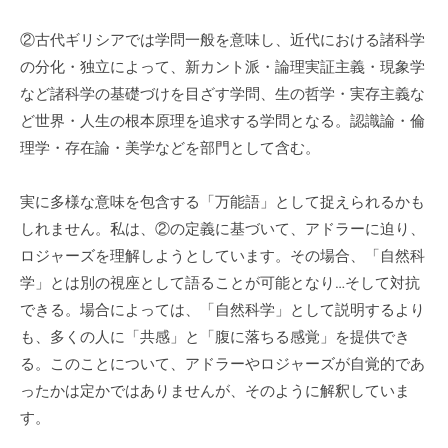
②古代ギリシアでは学問一般を意味し、近代における諸科学
の分化・独立によって、新カント派・論理実証主義・現象学
など諸科学の基礎づけを目ざす学問、生の哲学・実存主義な
ど世界・人生の根本原理を追求する学問となる。認識論・倫
理学・存在論・美学などを部門として含む。
実に多様な意味を包含する「万能語」として捉えられるかも
しれません。私は、②の定義に基づいて、アドラーに迫り、
ロジャーズを理解しようとしています。その場合、「自然科
学」とは別の視座として語ることが可能となり…そして対抗
できる。場合によっては、「自然科学」として説明するより
も、多くの人に「共感」と「腹に落ちる感覚」を提供でき
る。このことについて、アドラーやロジャーズが自覚的であ
ったかは定かではありませんが、そのように解釈していま
す。