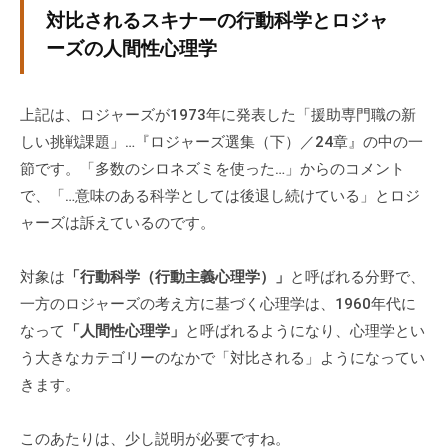
ィ
対比されるスキナーの行動科学とロジャ
ブ
ーズの人間性心理学
コ
ー
チ
上記は、ロジャーズが1973年に発表した「援助専門職の新
ン
しい挑戦課題」…『ロジャーズ選集（下）／24章』の中の一
グ
節です。「多数のシロネズミを使った…」からのコメント
の
で、「…意味のある科学としては後退し続けている」とロジ
提
ャーズは訴えているのです。
供
を
対象は
「行動科学（行動主義心理学）」
と呼ばれる分野で、
行
一方のロジャーズの考え方に基づく心理学は、1960年代に
な
なって
「人間性心理学」
と呼ばれるようになり、心理学とい
っ
う大きなカテゴリーのなかで「対比される」ようになってい
て
きます。
い
ま
す
このあたりは、少し説明が必要ですね。