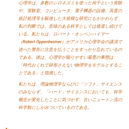
心理学は、多数のシロネズミを使った何千という実験
グ
や、実験室、コンピュータ、電子機器の設備、高度の
ゼ
ク
統計処理等を駆使した大規模な研究にもかかわらず、
テ
私の判断では、意味のある科学としては後退し続けて
ィ
いる。私たちは、ロバート・オッペンハイマー
ブ
（Robert Oppenheimer）がアメリカ心理学会の講演で
コ
述べた警告に注意を払うことをすっかり忘れているの
ー
である。彼は、心理学が陥りやすい最悪の事態は、
チ
「時代おくれで跡形さえない物理学をモデルとするこ
の
とである」と指摘した。
育
成
私たちは、理論物理学ならびに「ソフト」サイエンス
、
のみならず、「ハード」サイエンスにおいても、科学
エ
概念が変化したことに気づかず、古いニュートン流の
グ
科学観にしがみついているのである。
ゼ
ク
テ