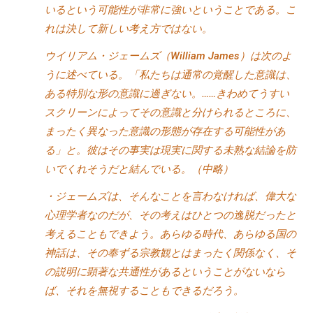
いるという可能性が非常に強いということである。こ
れは決して新しい考え方ではない。
ウイリアム・ジェームズ（William James）は次のよ
うに述べている。「私たちは通常の覚醒した意識は、
ある特別な形の意識に過ぎない。……きわめてうすい
スクリーンによってその意識と分けられるところに、
まったく異なった意識の形態が存在する可能性があ
る」と。彼はその事実は現実に関する未熟な結論を防
いでくれそうだと結んでいる。（中略）
・ジェームズは、そんなことを言わなければ、偉大な
心理学者なのだが、その考えはひとつの逸脱だったと
考えることもできよう。あらゆる時代、あらゆる国の
神話は、その奉ずる宗教観とはまったく関係なく、そ
の説明に顕著な共通性があるということがないなら
ば、それを無視することもできるだろう。