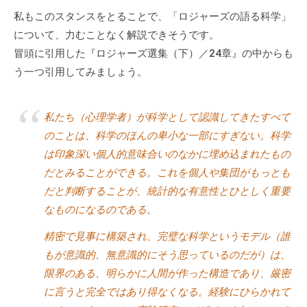
私もこのスタンスをとることで、「ロジャーズの語る科学」
について、力むことなく解説できそうです。
冒頭に引用した『ロジャーズ選集（下）／24章』の中からも
う一つ引用してみましょう。
私たち（心理学者）が科学として認識してきたすべて
のことは、科学のほんの卑小な一部にすぎない。科学
は印象深い個人的意味合いのなかに埋め込まれたもの
だとみることができる。これを個人や集団がもっとも
だと判断することが、統計的な有意性とひとしく重要
なものになるのである。
精密で見事に構築され、完璧な科学というモデル（誰
もが意識的、無意識的にそう思っているのだが）は、
限界のある、明らかに人間が作った構造であり、厳密
に言うと完全ではあり得なくなる。経験にひらかれて