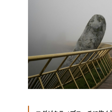
研
の
l
究
公
a
所
d
式
m
ホ
i
ー
n
ム
ペ
ー
ジ
で
す
。
当
社
で