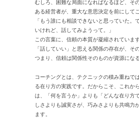
むしろ、困難な局面になればなるほど、そ
提
ある経営者が、重大な意思決定を前にして
供
「もう誰にも相談できないと思っていた。
を
行
いけれど、話してみようって。」
な
この言葉に、信頼の本質が凝縮されていま
っ
「話していい」と思える関係の存在が、そ
て
つまり、信頼は関係性そのものが資源にな
い
ま
コーチングとは、テクニックの積み重ねで
す
る在り方の実践です。だからこそ、これか
。
は、「何を言うか」よりも「どんな在り方
そ
しさよりも誠実さが、巧みさよりも共鳴力
の
ます。
他
、
コ