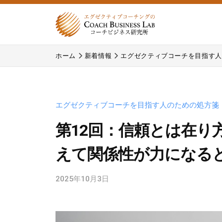
式
コ
会
ン
社
テ
株
株
コ
ン
ホーム
新着情報
エグゼクティブコーチを目指す人
式
式
ー
ツ
チ
会
会
へ
ビ
コ
社
ス
ジ
ー
エグゼクティブコーチを目指す人のための処方箋
コ
キ
ネ
チ
ー
ッ
第12回：信頼とは在り
ス
ビ
プ
チ
研
ジ
えて関係性が力になる
究
ビ
ネ
所
ジ
ス
2025年10月3日
b
研
ネ
y
究
c
ス
所
b