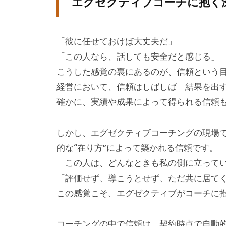
エグゼクティブコーチに抱く
は
主
に
「彼に任せておけば大丈夫だ」
、
「この人なら、話しても安全だと感じる」
エ
こうした感覚の裏にあるのが、信頼という
グ
経営において、信頼はしばしば「結果を出
ゼ
確かに、実績や成果によって得られる信頼
ク
テ
しかし、エグゼクティブコーチングの現場
ィ
的な“在り方”によって築かれる信頼です。
ブ
「この人は、どんなときも私の側に立って
コ
「評価せず、導こうとせず、ただ共に居て
ー
この感覚こそ、エグゼクティブがコーチに
チ
の
育
コーチングの中で信頼は、契約時点で自動