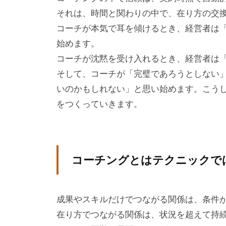
成
それは、時間と関わりの中で、在り方の交
、
コーチが本気で耳を傾けるとき、経営者は
エ
始めます。
グ
コーチが沈黙を受け入れるとき、経営者は
ゼ
そして、コーチが「完璧であろうとしない
ク
いのかもしれない」と思い始めます。こうし
テ
をつくっていきます。
ィ
ブ
コ
ー
コーチングとはテクニックで
チ
ン
成果やスキルだけでつながる関係は、条件
グ
在り方でつながる関係は、状況を超えて持
の