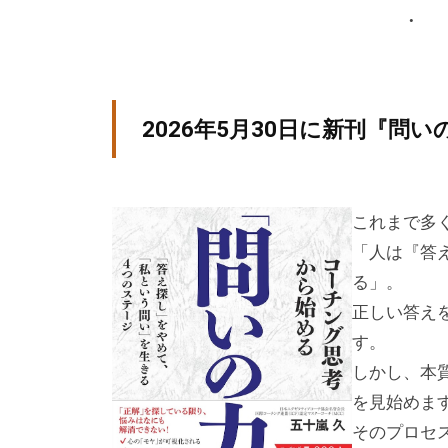
方
、
コ
ー
2026年5月30日に新刊『問
チ
を
探
し
これまで多
て
「人は『答
い
る」。
る
正しい答え
方
す。
、
しかし、本
コ
を見始めま
ー
そのプロセ
チ