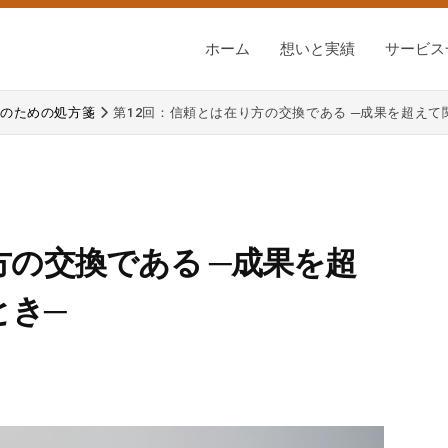
ホーム
想いと実績
サービス
のための処方箋
第12回：信頼とは在り方の交換である ─成果を超えて
方の交換である ─成果を超
とき─