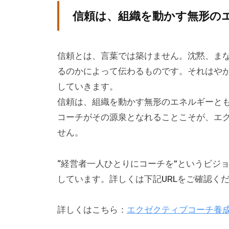
ー
信頼は、組織を動かす無形の
チ
ン
信頼とは、言葉では築けません。沈黙、ま
グ
るのかによって伝わるものです。それはや
を
していきます。
学
信頼は、組織を動かす無形のエネルギーと
び
た
コーチがその源泉となれることこそが、エ
い
せん。
士
業
“経営者一人ひとりにコーチを”というビジ
や
しています。詳しくは下記URLをご確認く
個
人
詳しくはこちら：
エクゼクティブコーチ養
の