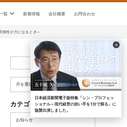
一覧
新着情報
会社概要
お問合わせ
関係性が力になるとき─
×
サ
イ
ト
内
ア
検
索
日本経済新聞電子版特集「シン・プロフェッ
ー
カテゴリー
ショナル～現代経営の担い手を1分で探る」に
協賛出演しました。
カ
お知らせ