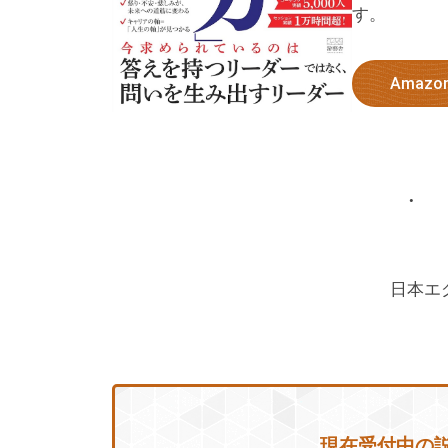
す。
ン
グ
Amaz
を
社
内
に
導
入
し
日本エ
た
い
中
小
企
業
現在受付中の