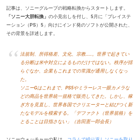
。
記事は、ソニーグループの戦略転換からスタートします。
そ
「ソニー大胆転換」
の小見出しを付し、5月に「プレイステ
の
ーション（PS）5」向けにインド発のソフトが公開された、
他
その背景を詳述します。
、
コ
ー
法規制、所得格差、文化、宗教……。世界で起きてい
チ
る分断は米中対立によるものだけではない。秩序が揺
ン
らぐなか、企業もこれまでの常識が通用しなくなっ
グ
た。
を
ソニーGはこれまで、PS5やミラーレス一眼カメラな
学
どの商品を世界統一規格で販売してきた。しかし、稼
び
ぎ方を見直し、世界各国でクリエーターと結びつく新
た
たなモデルを模索する。「デファクト（世界規格）を
い
とることは目指さない」（吉田憲一郎会長）
士
業
や
ソニーウォッチャーの私は、
コラムで繰り返しソニーを取り