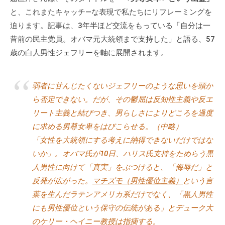
チ
と、これまたキャッチ―な表現で私たちにリフレーミングを
ン
迫ります。記事は、3年半ほど交流をもっている「自分は一
グ
昔前の民主党員。オバマ元大統領まで支持した」と語る、57
を
歳の白人男性ジェフリーを軸に展開されます。
社
内
に
弱者に甘んじたくないジェフリーのような思いを頭か
導
ら否定できない。だが、その鬱屈は反知性主義や反エ
入
リート主義と結びつき、男らしさによりどころを過度
し
に求める男尊女卑をはびこらせる。（中略）
た
「女性を大統領にする考えに納得できないだけではな
い
いか」。オバマ氏が10日、ハリス氏支持をためらう黒
中
人男性に向けて「真実」をぶつけると、「侮辱だ」と
小
反発が広がった。
マチズモ（男性優位主義）
という言
企
葉を生んだラテンアメリカ系だけでなく、「黒人男性
業
にも男性優位という保守の伝統がある」とデューク大
の
のケリー・ヘイニー教授は指摘する。
方