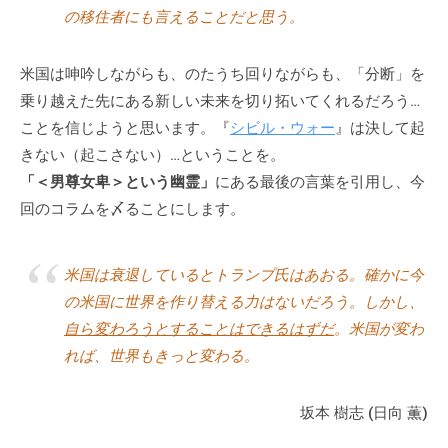
の移住者にも言えることだと思う。
に
ご
米国は呻吟しながらも、のたうち回りながらも、「分断」を
相
談
乗り越えた先にある新しい未来を切り拓いてくれるだろう…
く
ことを信じようと思います。『
シビル・ウォー
』は決して起
だ
きない（起こさない）…ということを。
さ
「＜男尊女卑＞という幽霊」
にある最後の言葉を引用し、今
い
回のコラムを〆ることにします。
。
米国は衰退しているとトランプ氏はあおる。確かに今
の米国に世界を作り替える力はないだろう。しかし、
自ら変わろうとすることはできるはずだ
。米国が変わ
れば、世界もきっと変わる。
坂本 樹志 (日向 薫)