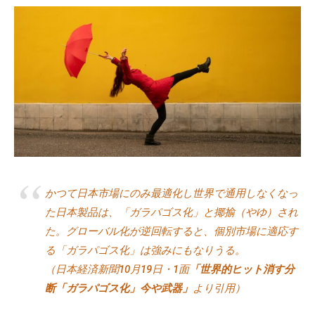
c
式
b
ホ
l
ー
a
ム
d
ペ
m
ー
i
ジ
n
で
す
。
当
かつて日本市場にのみ最適化し世界で通用しなくなっ
社
た日本製品は、「ガラパゴス化」と揶揄（やゆ）され
で
た。グローバル化が逆回転すると、個別市場に適応す
は
る「ガラパゴス化」は強みにもなりうる。
主
（日本経済新聞10月19日・1面
「世界的ヒット消す分
に
断「ガラパゴス化」今や武器」
より引用）
、
エ