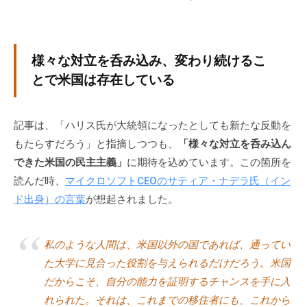
な
ど
、
様々な対立を呑み込み、変わり続けるこ
コ
とで米国は存在している
ー
チ
ン
記事は、「ハリス氏が大統領になったとしても新たな反動を
グ
もたらすだろう」と指摘しつつも、
「様々な対立を呑み込ん
に
できた米国の民主主義」
に期待を込めています。この箇所を
関
読んだ時、
マイクロソフトCEOのサティア・ナデラ氏（イン
す
ド出身）の言葉
が想起されました。
る
こ
と
私のような人間は、米国以外の国であれば、通ってい
は
た大学に見合った役割を与えられるだけだろう。米国
お
だからこそ、自分の能力を証明するチャンスを手に入
気
れられた。それは、これまでの移住者にも、これから
軽