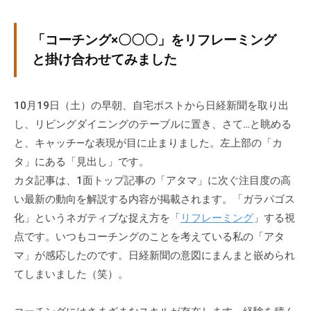
グ
ゼ
「コーチング×〇〇〇」をリフレーミング
ク
と掛け合わせてみました
テ
ィ
ブ
10月19日（土）の早朝、自宅ポストから日経新聞を取り出
コ
し、リビングダイニングのテーブルに置き、さて…と眺める
ー
と、キャッチ―な表現が目に止まりました。左上部の「カ
チ
タ」にある「見出し」です。
の
カタ記事は、1面トップ記事の「アタマ」に次ぐ注目度の高
育
成
い最新の動向を解説する内容が掲載されます。「ガラパゴス
、
化」というネガティブな捉え方を「
リフレーミング
」する視
エ
点です。いつもコーチングのことを考えている私の「アタ
グ
マ」が感応したのです。日経新聞の意図にまんまと嵌められ
ゼ
てしまいました（笑）。
ク
テ