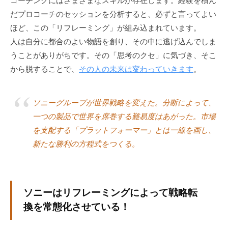
コーチングにはさまざまなスキルが存在します。経験を積ん
ィ
だプロコーチのセッションを分析すると、必ずと言ってよい
ブ
ほど、この「リフレーミング」が組み込まれています。
コ
人は自分に都合のよい物語を創り、その中に逃げ込んでしま
ー
うことがありがちです。その「思考のクセ」に気づき、そこ
チ
から脱することで、
その人の未来は変わっていきます
。
ン
グ
の
ソニーグループが世界戦略を変えた。分断によって、
提
一つの製品で世界を席巻する難易度はあがった。市場
供
を支配する「プラットフォーマー」とは一線を画し、
を
新たな勝利の方程式をつくる。
行
な
っ
て
ソニーはリフレーミングによって戦略転
い
換を常態化させている！
ま
す