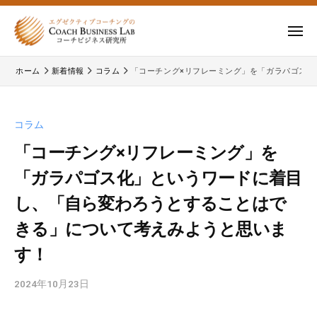
ー
コ
式
会
ン
メ
社
テ
ニ
株
株
ュ
コ
ン
ー
ホーム
新着情報
コラム
「コーチング×リフレーミング」を「ガラパゴス
式
ー
式
ツ
チ
会
会
へ
ビ
コ
社
ス
コラム
ジ
ー
コ
キ
ネ
チ
「コーチング×リフレーミング」を
ー
ッ
ス
ビ
「ガラパゴス化」というワードに着目
チ
研
プ
ジ
ビ
究
し、「自ら変わろうとすることはで
ネ
所
ジ
ス
きる」について考えみようと思いま
ネ
研
す！
究
ス
所
研
2024年10月23日
b
の
究
y
公
所