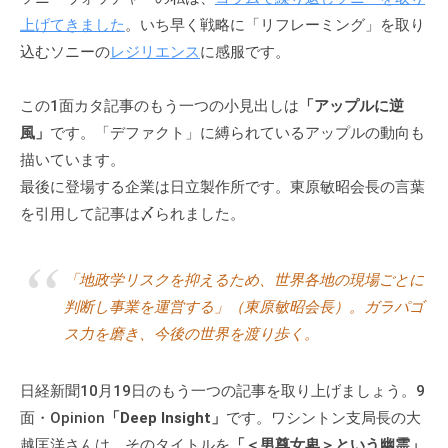
個
上げてきました
。いち早く戦略に「リフレーミング」を取り
人
込むソニーの
レジリエンス
に感服です。
の
方
この1面カタ記事のもう一つの小見出しは
「アップルに逆
、
風」
です。「デファクト」に縛られているアップルの動向も
コ
描いています。
ー
最後に登場する企業は日立製作所です。東原敏昭会長の言葉
チ
を引用して記事は〆られました。
を
探
し
「地政学リスクを抑えるため、世界各地の現場ごとに
て
判断し事業を運営する」（東原敏昭会長）。ガラパゴ
い
ス力を磨き、今後の世界を渡り歩く。
る
方
日経新聞10月19日のもう一つの記事を取り上げましょう。9
、
面・Opinion
「Deep Insight」
です。ワシントン支局長の大
コ
ー
越匡洋さんは、そのタイトルを
「＜男尊女卑＞という幽霊」