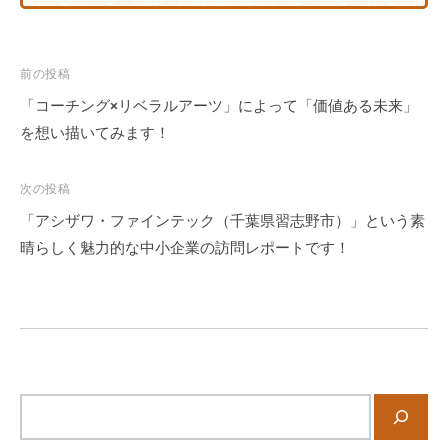
投
前の投稿
稿
「コーチング×リベラルアーツ」によって「価値ある未来」
ナ
を想い描いてみます！
ビ
ゲ
次の投稿
ー
「アシザワ・ファインテック（千葉県習志野市）」という素
シ
晴らしく魅力的な中小企業の訪問レポートです！
ョ
ン
サ
イ