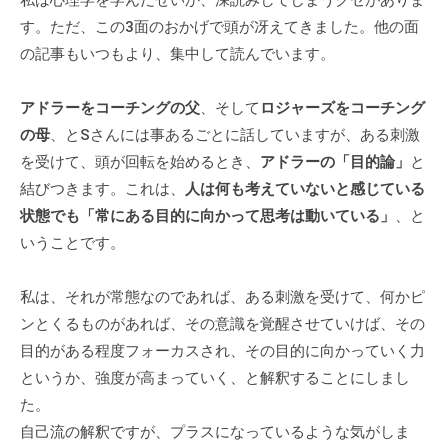
私は心理学を学んだせいか、深読みしてしまうクセがありま
な
す。ただ、この3面のおかげで頭が冴えてきました。他の面
ど
の記事もいつもより、集中して読んでいます。
、
コ
アドラーをコーチングの父
、そして
ロジャーズをコーチング
ー
の母
、とSさんには事あるごとに話していますが、ある刺激
チ
を受けて、頭が回転を始めるとき、
アドラーの「目的論」
と
ン
結びつきます。これは、
人は何も考えていないと感じている
グ
状態でも「常にある目的に向かって思考は動いている」
、と
に
いうことです。
関
す
私は、それが常態なのであれば、ある刺激を受けて、何かピ
る
こ
ンとくるものがあれば、その意識を覚醒させていけば、その
と
目的がある程度フォーカスされ、その目的に向かっていく力
は
というか、強度が高まっていく、と解釈することにしまし
お
た。
気
自己流の解釈ですが、プラスになっているような気がしま
軽