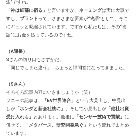
派”ですね。
「神は細部に宿る」
と言いますが、
ネーミング
は実に大事で
すし、
ブランド
って、さまざまな要素が“物語”として、そこ
にギュッと凝縮されています。ですから私たちは、その“物
語”にお金を払っているのですね。
（A課長）
Sさんの切り口もさすがだ。
「同じでもまた違う」…ちょっと禅問答になってきました。
（Sさん）
そろそろ記事内容にいきましょうか（笑）
ソニーの記事は、
「EV世界連合」
という大見出し、中見出
しが
「ホンダと新会社核に」
、そして小見出しが
「他社出資
受け入れも」
とあります。最後に
「センサー技術で貢献」
に
併せて、
「メタバース、研究開発急ぐ」
という流れでまとめ
ています。