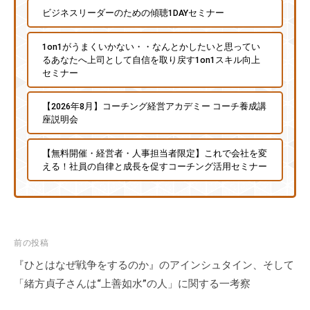
ビジネスリーダーのための傾聴1DAYセミナー
1on1がうまくいかない・・なんとかしたいと思ってい
るあなたへ上司として自信を取り戻す1on1スキル向上
セミナー
【2026年8月】コーチング経営アカデミー コーチ養成講
座説明会
【無料開催・経営者・人事担当者限定】これで会社を変
える！社員の自律と成長を促すコーチング活用セミナー
投
前の投稿
稿
『ひとはなぜ戦争をするのか』のアインシュタイン、そして
ナ
「緒方貞子さんは“上善如水”の人」に関する一考察
ビ