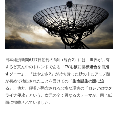
式
l
ホ
a
ー
d
ム
m
ペ
i
n
ー
ジ
で
す
日本経済新聞6月7日朝刊の3面（総合2）には、世界が共有
。
するど真ん中のトレンドである
「EVを核に世界連合を目指
当
すソニー」
、「はやぶさ2」が持ち帰った砂の中にアミノ酸
社
が初めて検出されたことを受けての
「生命誕生の謎に迫
で
る」
、他方、膠着が懸念される悲惨な現実の
「ロシアのウク
は
主
ライナ侵攻」
という、次元の全く異なる大テーマが、同じ紙
に
面に掲載されていました。
、
エ