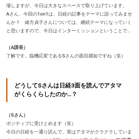
。
場しますが、今日は大きなスペースで取り上げています。
そ
Aさん、今回の1on1は、日経の記事をテーマに語ってみませ
の
んか？ 緒方貞子さんについては、継続テーマになっていく
他
と思いますので、今日はインターミッションということで…
、
コ
（A課長）
ー
了解です。臨機応変であるSさんの面目躍如ですね（笑）
チ
ン
グ
を
どうしてSさんは日経3面を読んでアタマ
学
がくらくらしたのか…？
び
た
い
（Sさん）
士
ポジティブに受けとめます（笑）
業
今日の日経を一通り読んで、実はアタマがクラクラしていま
や