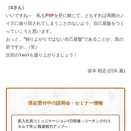
（Sさん）
いいですね～ 私も
PVP
を肝に銘じて、ともすれば周囲のノ
イズに振り回されてしまうことのないよう、自己基盤をつく
っていこうと思います。
おっと、“独りよがりではない自己基盤”であることが、真の
肝ですが…（笑）
次回の1on1も盛り上がりましょう！
坂本 樹志 (日向 薫)
現在受付中の説明会・セミナー情報
新入社員コミュニケーション1日研修 ─コーチングのス
キルで学ぶ 報連相力アップ─