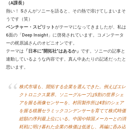
（A課長）
熱い！ Sさんがソニーを語ると、その熱で溶けてしまいまそ
うです（笑）
ベンチャー・スピリット
がテーマになってきましたが、私は
6面の「Deep Insight」に啓発されています。コメンテータ
ーの梶原誠さんのオピニオンです。
テーマは
「日本に“開拓社”はあるか」
です。ソニーの記事と
連動しているような内容です。真ん中あたりの記述だったと
思います。
株式市場も、開拓する企業を選んできた。例えばエレ
クトロニクス業界。ソニーグループは5割の世界シェ
アを握る画像センサーを、村田製作所は4割のシェア
を握る積層セラミックコンデンサーを育てて株式時価
総額の序列最上位にいる。中国や韓国メーカーとの消
耗戦に明け暮れた企業の株価は低迷し、再編に呑み込