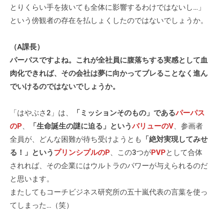
とりくらい手を抜いても全体に影響するわけではないし…」
という傍観者の存在を払しょくしたのではないでしょうか。
（A課長）
パーパスですよね。これが全社員に腹落ちする実感として血
肉化できれば、その会社は夢に向かってブレることなく進ん
でいけるのではないでしょうか。
「はやぶさ2」は、
「ミッションそのもの」である
パーパス
のP
、
「生命誕生の謎に迫る」という
バリューのV
、参画者
全員が、どんな困難が待ち受けようとも
「絶対実現してみせ
る！」という
プリンシプルのP
、この3つが
PVP
として合体
されれば、その企業にはウルトラのパワーが与えられるのだ
と思います。
またしてもコーチビジネス研究所の五十嵐代表の言葉を使っ
てしまった…（笑）