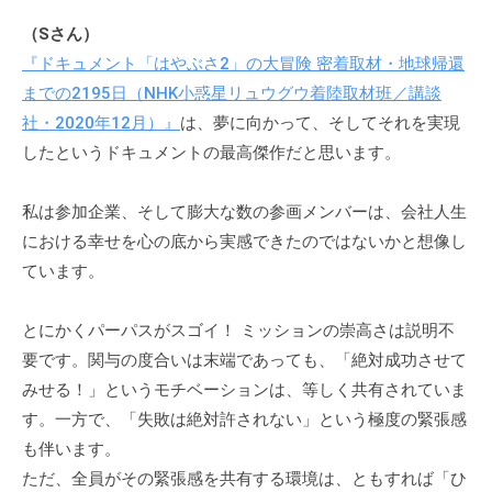
（Sさん）
『ドキュメント「はやぶさ2」の大冒険 密着取材・地球帰還
までの2195日（NHK小惑星リュウグウ着陸取材班／講談
社・2020年12月）』
は、夢に向かって、そしてそれを実現
したというドキュメントの最高傑作だと思います。
私は参加企業、そして膨大な数の参画メンバーは、会社人生
における幸せを心の底から実感できたのではないかと想像し
ています。
とにかくパーパスがスゴイ！ ミッションの崇高さは説明不
要です。関与の度合いは末端であっても、「絶対成功させて
みせる！」というモチベーションは、等しく共有されていま
す。一方で、「失敗は絶対許されない」という極度の緊張感
も伴います。
ただ、全員がその緊張感を共有する環境は、ともすれば「ひ