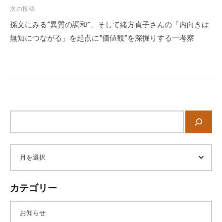
ゲ
次の投稿
ー
孫文にみる“異質の調和”、そして緒方貞子さんの「内向きは
シ
無知につながる」を起点に“価値観”を深掘りする一考察
ョ
ン
サ
イ
ト
内
ア
検
索
ー
カテゴリー
カ
お知らせ