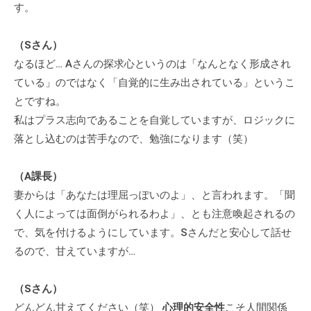
す。
に
ご
（Sさん）
相
なるほど… Aさんの探求心というのは「なんとなく形成され
談
ている」のではなく「自覚的に生み出されている」というこ
く
とですね。
だ
私はプラス志向であることを自覚していますが、ロジックに
さ
い
落とし込むのは苦手なので、勉強になります（笑）
。
（A課長）
妻からは「あなたは理屈っぽいのよ」、と言われます。「聞
く人によっては面倒がられるわよ」、とも注意喚起されるの
で、気を付けるようにしています。Sさんだと安心して話せ
るので、甘えていますが…
（Sさん）
どんどん甘えてください（笑）
心理的安全性
こそ人間関係