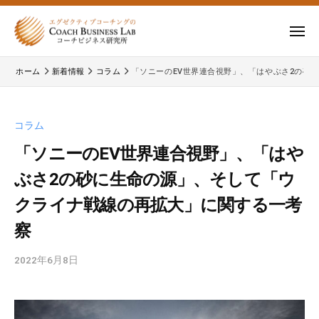
ー
コ
式
会
ン
メ
社
テ
ニ
株
株
ュ
コ
ン
ー
ホーム
新着情報
コラム
「ソニーのEV世界連合視野」、「はやぶさ2の砂
式
ー
式
ツ
チ
会
会
へ
ビ
コ
社
ス
コラム
ジ
ー
コ
キ
ネ
チ
「ソニーのEV世界連合視野」、「はや
ー
ッ
ス
ビ
ぶさ2の砂に生命の源」、そして「ウ
チ
研
プ
ジ
ビ
究
クライナ戦線の再拡大」に関する一考
ネ
所
ジ
ス
察
ネ
研
究
ス
2022年6月8日
b
所
研
y
の
c
究
公
b
所