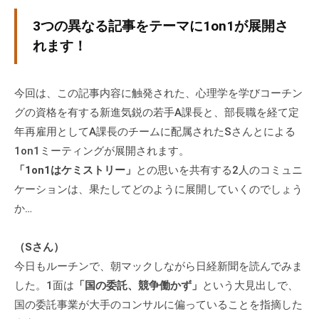
グ
3つの異なる記事をテーマに1on1が展開さ
ゼ
れます！
ク
テ
ィ
今回は、この記事内容に触発された、心理学を学びコーチン
ブ
グの資格を有する新進気鋭の若手A課長と、部長職を経て定
コ
年再雇用としてA課長のチームに配属されたSさんとによる
ー
チ
1on1ミーティングが展開されます。
の
「1on1はケミストリー」
との思いを共有する2人のコミュニ
育
ケーションは、果たしてどのように展開していくのでしょう
成
か…
、
エ
（Sさん）
グ
今日もルーチンで、朝マックしながら日経新聞を読んでみま
ゼ
した。1面は
「国の委託、競争働かず」
という大見出しで、
ク
国の委託事業が大手のコンサルに偏っていることを指摘した
テ