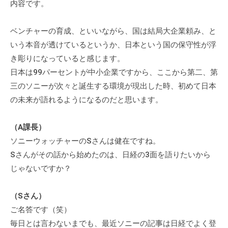
内容です。
ィ
ブ
ベンチャーの育成、といいながら、国は結局大企業頼み、と
コ
いう本音が透けているというか、日本という国の保守性が浮
ー
チ
き彫りになっていると感じます。
ン
日本は99パーセントが中小企業ですから、ここから第二、第
グ
三のソニーが次々と誕生する環境が現出した時、初めて日本
の
の未来が語れるようになるのだと思います。
提
供
（A課長）
を
ソニーウォッチャーのSさんは健在ですね。
行
Sさんがその話から始めたのは、日経の3面を語りたいから
な
じゃないですか？
っ
て
（Sさん）
い
ご名答です（笑）
ま
す
毎日とは言わないまでも、最近ソニーの記事は日経でよく登