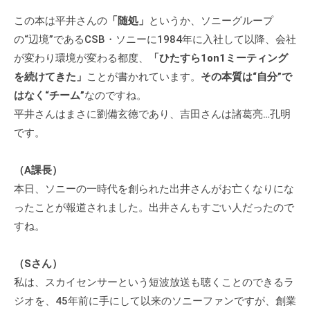
この本は平井さんの
「随処」
というか、ソニーグループ
の“辺境”であるCSB・ソニーに1984年に入社して以降、会社
が変わり環境が変わる都度、
「ひたすら1on1ミーティング
を続けてきた」
ことが書かれています。
その本質は“自分”で
はなく“チーム”
なのですね。
平井さんはまさに劉備玄徳であり、吉田さんは諸葛亮…孔明
です。
（A課長）
本日、ソニーの一時代を創られた出井さんがお亡くなりにな
ったことが報道されました。出井さんもすごい人だったので
すね。
（Sさん）
私は、スカイセンサーという短波放送も聴くことのできるラ
ジオを、45年前に手にして以来のソニーファンですが、創業