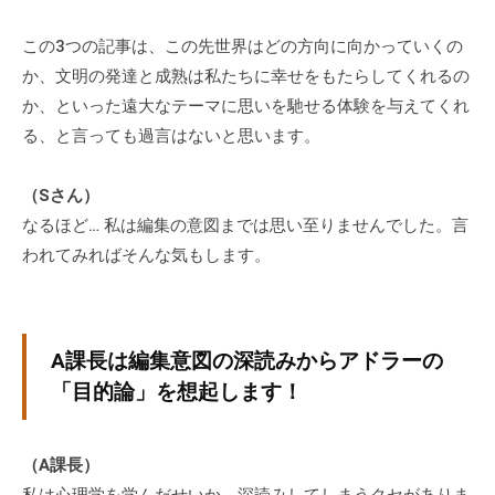
チ
この3つの記事は、この先世界はどの方向に向かっていくの
ン
か、文明の発達と成熟は私たちに幸せをもたらしてくれるの
グ
を
か、といった遠大なテーマに思いを馳せる体験を与えてくれ
社
る、と言っても過言はないと思います。
内
に
（Sさん）
導
なるほど… 私は編集の意図までは思い至りませんでした。言
入
われてみればそんな気もします。
し
た
い
中
A課長は編集意図の深読みからアドラーの
小
「目的論」を想起します！
企
業
の
（A課長）
方