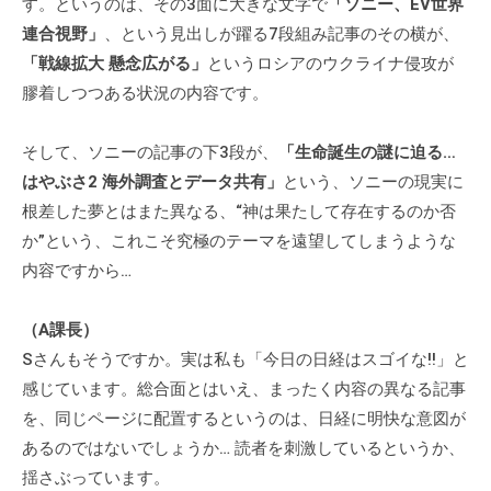
す。というのは、その3面に大きな文字で
「ソニー、EV世界
個
連合視野」
、という見出しが躍る7段組み記事のその横が、
人
「戦線拡大 懸念広がる」
というロシアのウクライナ侵攻が
の
膠着しつつある状況の内容です。
方
、
そして、ソニーの記事の下3段が、
「生命誕生の謎に迫る…
コ
はやぶさ2 海外調査とデータ共有」
という、ソニーの現実に
ー
根差した夢とはまた異なる、“神は果たして存在するのか否
チ
を
か”という、これこそ究極のテーマを遠望してしまうような
探
内容ですから…
し
て
（A課長）
い
Sさんもそうですか。実は私も「今日の日経はスゴイな‼」と
る
感じています。総合面とはいえ、まったく内容の異なる記事
方
を、同じページに配置するというのは、日経に明快な意図が
、
あるのではないでしょうか… 読者を刺激しているというか、
コ
揺さぶっています。
ー