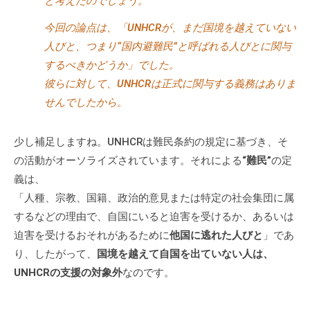
と考えたのでしょう。
今回の論点は、「UNHCRが、まだ国境を越えていない
人びと、つまり“国内避難民”と呼ばれる人びとに関与
するべきかどうか」でした。
彼らに対して、UNHCRは正式に関与する義務はありま
せんでしたから。
少し補足しますね。UNHCRは難民条約の規定に基づき、そ
の活動がオーソライズされています。それによる
“難民”
の定
義は、
「人種、宗教、国籍、政治的意見または特定の社会集団に属
するなどの理由で、自国にいると迫害を受けるか、あるいは
迫害を受けるおそれがあるために
他国に逃れた人びと
」であ
り、したがって、
国境を越えて自国を出ていない人は、
UNHCRの支援の対象外
なのです。