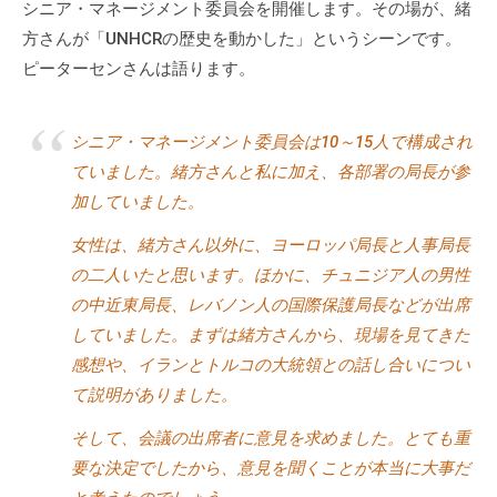
シニア・マネージメント委員会を開催します。その場が、緒
方さんが「UNHCRの歴史を動かした」というシーンです。
ピーターセンさんは語ります。
シニア・マネージメント委員会は10～15人で構成され
ていました。緒方さんと私に加え、各部署の局長が参
加していました。
女性は、緒方さん以外に、ヨーロッパ局長と人事局長
の二人いたと思います。ほかに、チュニジア人の男性
の中近東局長、レバノン人の国際保護局長などが出席
していました。まずは緒方さんから、現場を見てきた
感想や、イランとトルコの大統領との話し合いについ
て説明がありました。
そして、会議の出席者に意見を求めました。とても重
要な決定でしたから、意見を聞くことが本当に大事だ