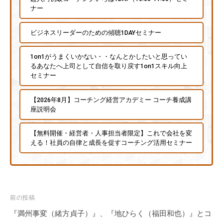
ナー
ビジネスリーダーのための傾聴1DAYセミナー
1on1がうまくいかない・・なんとかしたいと思ってい
るあなたへ上司として自信を取り戻す1on1スキル向上
セミナー
【2026年8月】コーチング経営アカデミー コーチ養成講
座説明会
【無料開催・経営者・人事担当者限定】これで会社を変
える！社員の自律と成長を促すコーチング活用セミナー
投
前の投稿
稿
『満州事変（緒方貞子）』、『地ひらく（福田和也）』とコ