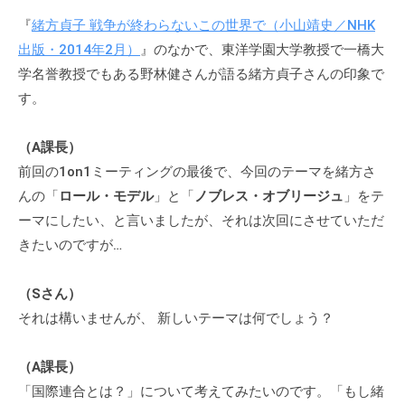
グ
『
緒方貞子 戦争が終わらないこの世界で（小山靖史／NHK
ゼ
出版・2014年2月）
』のなかで、東洋学園大学教授で一橋大
ク
学名誉教授でもある野林健さんが語る緒方貞子さんの印象で
テ
す。
ィ
ブ
コ
（A課長）
ー
前回の1on1ミーティングの最後で、今回のテーマを緒方さ
チ
んの「
ロール・モデル
」と「
ノブレス・オブリージュ
」をテ
の
ーマにしたい、と言いましたが、それは次回にさせていただ
育
きたいのですが…
成
、
（Sさん）
エ
それは構いませんが、 新しいテーマは何でしょう？
グ
ゼ
（A課長）
ク
「国際連合とは？」について考えてみたいのです。「もし緒
テ