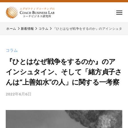
ー
コ
式
会
ン
メ
社
テ
ニ
株
株
ュ
コ
ン
ー
ホーム
新着情報
コラム
『ひとはなぜ戦争をするのか』のアインシュタイン
式
ー
式
ツ
チ
会
会
へ
ビ
コ
社
ス
コラム
ジ
ー
コ
キ
ネ
チ
『ひとはなぜ戦争をするのか』のア
ー
ッ
ス
ビ
インシュタイン、そして「緒方貞子さ
チ
研
プ
ジ
ビ
究
んは“上善如水”の人」に関する一考察
ネ
所
ジ
ス
2022年6月6日
b
ネ
研
y
究
ス
c
所
研
b
の
究
l
公
所