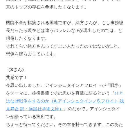
。
真のトップの存在を希求したくなります。
そ
の
機能不全が指摘される国連ですが、緒方さんが、もし事務総
他
長だったら現在とは違うパラレルなIFが現出したのでは、と
、
想像したくなります。
コ
それくらい緒方さんってすごい人だったのではないか…と、
ー
想像を膨らましています。
チ
ン
（Sさん）
グ
を
共感です！
学
今思い出しました。アインシュタインとフロイトが「戦争」
び
をテーマに、往復書簡でその思いを真摯に語るという『
ひと
た
はなぜ戦争をするのか（A.アインシュタイン／S.フロイト 浅
い
見昇吾 訳・講談社学術文庫）
』のなかで、アインシュタイ
士
ンが語っている箇所です。
業
ちょっと待ってください。その本を持ってきます… このあた
や