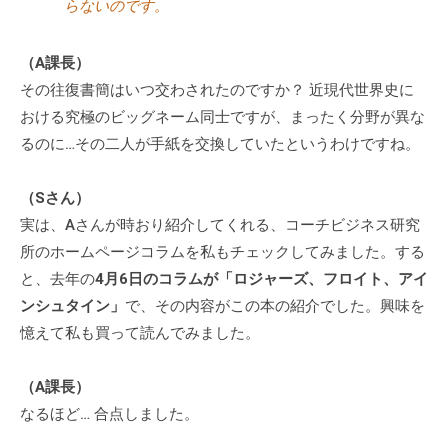
らないのです。
チ
ン
（A課長）
グ
その往復書簡はいつ交わされたのですか？ 近現代世界史に
を
おける究極のビッグネーム同士ですが、まったく分野が異な
社
るのに…その二人が手紙を交換していたというわけですね。
内
に
導
（Sさん）
入
実は、Aさんが時おり紹介してくれる、コーチビジネス研究
し
所のホームページコラムを私もチェックしてみました。する
た
と、去年の
4月6日のコラムが「ロジャーズ、フロイト、アイ
い
ンシュタイン」
で、その内容がこの本の紹介でした。興味を
中
憶えて私も買って読んでみました。
小
企
（A課長）
業
なるほど… 合点しました。
の
方