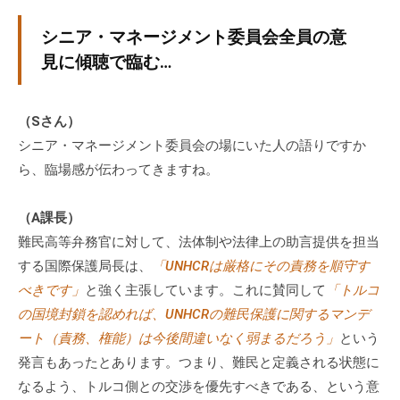
シニア・マネージメント委員会全員の意
見に傾聴で臨む…
（Sさん）
シニア・マネージメント委員会の場にいた人の語りですか
ら、臨場感が伝わってきますね。
（A課長）
難民高等弁務官に対して、法体制や法律上の助言提供を担当
する国際保護局長は、
「UNHCRは厳格にその責務を順守す
べきです」
と強く主張しています。これに賛同して
「トルコ
の国境封鎖を認めれば、UNHCRの難民保護に関するマンデ
ート（責務、権能）は今後間違いなく弱まるだろう」
という
発言もあったとあります。つまり、難民と定義される状態に
なるよう、トルコ側との交渉を優先すべきである、という意