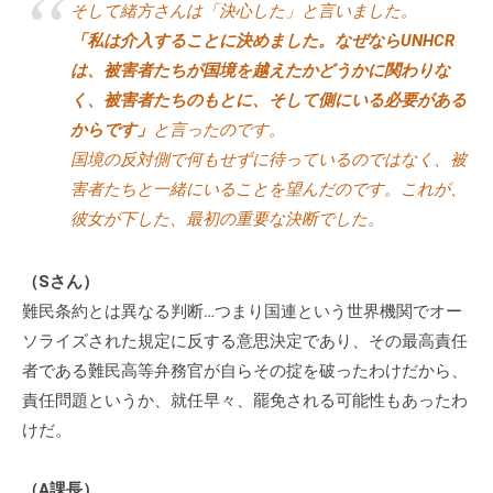
そして緒方さんは「決心した」と言いました。
「私は介入することに決めました。なぜならUNHCR
は、被害者たちが国境を越えたかどうかに関わりな
く、被害者たちのもとに、そして側にいる必要がある
からです」
と言ったのです。
国境の反対側で何もせずに待っているのではなく、被
害者たちと一緒にいることを望んだのです。これが、
彼女が下した、最初の重要な決断でした。
（Sさん）
難民条約とは異なる判断…つまり国連という世界機関でオー
ソライズされた規定に反する意思決定であり、その最高責任
者である難民高等弁務官が自らその掟を破ったわけだから、
責任問題というか、就任早々、罷免される可能性もあったわ
けだ。
（A課長）