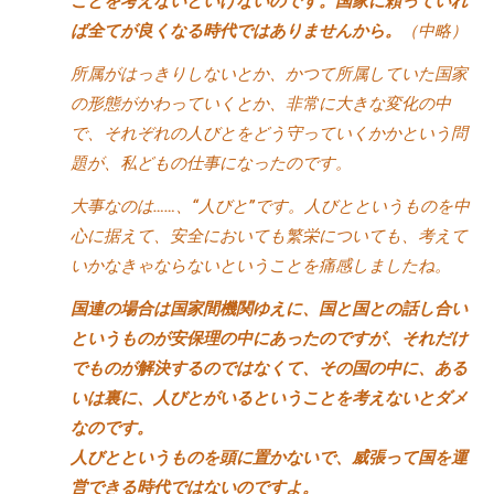
ことを考えないといけないのです。国家に頼っていれ
ば全てが良くなる時代ではありませんから。
（中略）
所属がはっきりしないとか、かつて所属していた国家
の形態がかわっていくとか、非常に大きな変化の中
で、それぞれの人びとをどう守っていくかかという問
題が、私どもの仕事になったのです。
大事なのは……、“人びと”です。人びとというものを中
心に据えて、安全においても繁栄についても、考えて
いかなきゃならないということを痛感しましたね。
国連の場合は国家間機関ゆえに、国と国との話し合い
というものが安保理の中にあったのですが、それだけ
でものが解決するのではなくて、その国の中に、ある
いは裏に、人びとがいるということを考えないとダメ
なのです。
人びとというものを頭に置かないで、威張って国を運
営できる時代ではないのですよ。