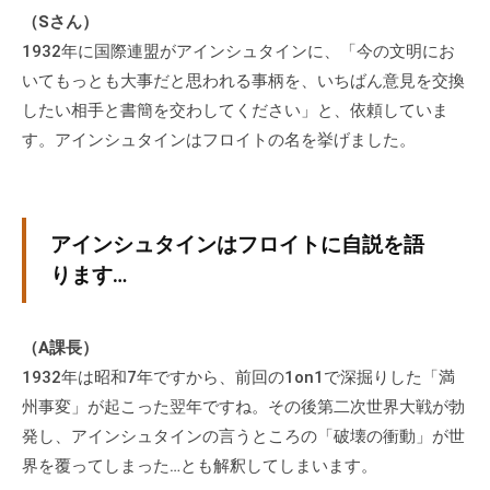
（Sさん）
な
1932年に国際連盟がアインシュタインに、「今の文明にお
ど
、
いてもっとも大事だと思われる事柄を、いちばん意見を交換
コ
したい相手と書簡を交わしてください」と、依頼していま
ー
す。アインシュタインはフロイトの名を挙げました。
チ
ン
グ
アインシュタインはフロイトに自説を語
に
関
ります…
す
る
（A課長）
こ
1932年は昭和7年ですから、前回の1on1で深掘りした「満
と
州事変」が起こった翌年ですね。その後第二次世界大戦が勃
は
お
発し、アインシュタインの言うところの「破壊の衝動」が世
気
界を覆ってしまった…とも解釈してしまいます。
軽