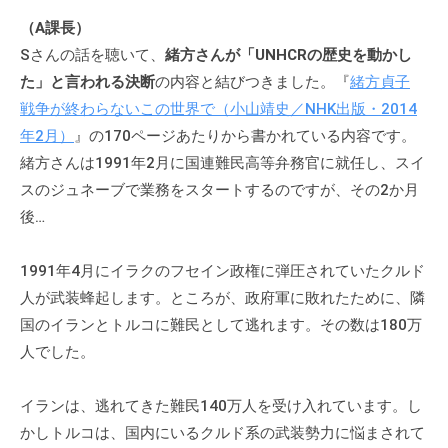
（A課長）
Sさんの話を聴いて、
緒方さんが「UNHCRの歴史を動かし
た」と言われる決断
の内容と結びつきました。『
緒方貞子
戦争が終わらないこの世界で（小山靖史／NHK出版・2014
年2月）
』の170ページあたりから書かれている内容です。
緒方さんは1991年2月に国連難民高等弁務官に就任し、スイ
スのジュネーブで業務をスタートするのですが、その2か月
後…
1991年4月にイラクのフセイン政権に弾圧されていたクルド
人が武装蜂起します。ところが、政府軍に敗れたために、隣
国のイランとトルコに難民として逃れます。その数は180万
人でした。
イランは、逃れてきた難民140万人を受け入れています。し
かしトルコは、国内にいるクルド系の武装勢力に悩まされて