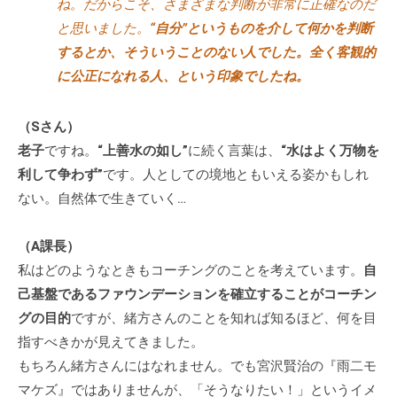
ね。だからこそ、さまざまな判断が非常に正確なのだ
と思いました。
“自分”というものを介して何かを判断
するとか、そういうことのない人でした。全く客観的
に公正になれる人、という印象でしたね。
（Sさん）
老子
ですね。
“上善水の如し”
に続く言葉は、
“水はよく万物を
利して争わず”
です。人としての境地ともいえる姿かもしれ
ない。自然体で生きていく…
（A課長）
私はどのようなときもコーチングのことを考えています。
自
己基盤であるファウンデーションを確立することがコーチン
グの目的
ですが、緒方さんのことを知れば知るほど、何を目
指すべきかが見えてきました。
もちろん緒方さんにはなれません。でも宮沢賢治の『雨二モ
マケズ』ではありませんが、「そうなりたい！」というイメ