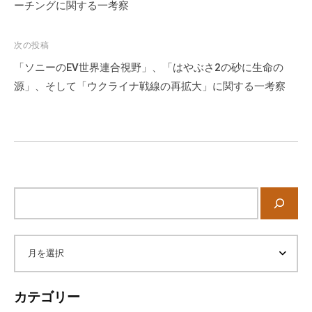
ナ
ーチングに関する一考察
ビ
ゲ
次の投稿
ー
「ソニーのEV世界連合視野」、「はやぶさ2の砂に生命の
シ
源」、そして「ウクライナ戦線の再拡大」に関する一考察
ョ
ン
サ
イ
ト
内
ア
検
索
ー
カテゴリー