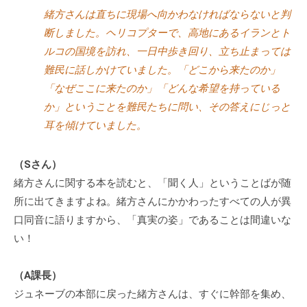
緒方さんは直ちに現場へ向かわなければならないと判
断しました。ヘリコプターで、高地にあるイランとト
ルコの国境を訪れ、一日中歩き回り、立ち止まっては
難民に話しかけていました。「どこから来たのか」
「なぜここに来たのか」「どんな希望を持っている
か」ということを難民たちに問い、その答えにじっと
耳を傾けていました。
（Sさん）
緒方さんに関する本を読むと、「聞く人」ということばが随
所に出てきますよね。緒方さんにかかわったすべての人が異
口同音に語りますから、「真実の姿」であることは間違いな
い！
（A課長）
ジュネーブの本部に戻った緒方さんは、すぐに幹部を集め、