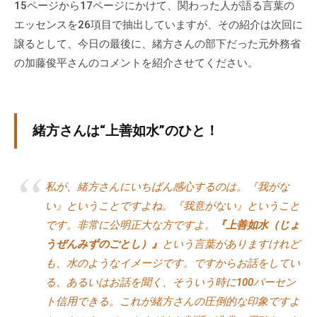
15ページから17ページにかけて、関わった人が語る言葉の
エッセンスを26項目で抽出していますが、その紹介は次回に
譲るとして、今日の最後に、緒方さんの部下だった元外務省
の加藤俊平さんのコメントを紹介させてください。
緒方さんは“上善如水”のひと！
私が、緒方さんにいちばん感心するのは。『我がな
い』ということですよね。『我意がない』ということ
です。非常に公明正大な方ですよ。
『上善如水（じょ
うぜんみずのごとし）』
という言葉がありますけれど
も、水のようなイメージです。ですからお話をしてい
る、あるいはお話を聞く、そういう時に100パーセン
ト信用できる。これが緒方さんの圧倒的な印象ですよ