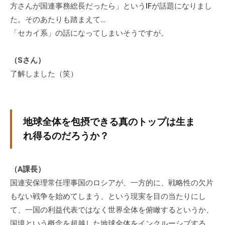
方さんが国連事務総長だったら」というIFが話題になりまし
ィ
た。そのあたりも踏まえて…
ブ
コ
「セカイ系」の話になってしまいそうですが。
ー
チ
（Sさん）
ン
了解しました（笑）
グ
の
提
供
地球全体を包摂できる真のトップは生ま
を
れ得るのだろうか？
行
な
（A課長）
っ
て
国連安保理常任理事国のロシアが、一方的に、戦略性の欠片
い
もない戦争を始めてしまう、という現実を目の当たりにし
ま
て、一国の利益代表ではなく世界全体を俯瞰するというか、
す
国境という概念を超越した地球全体をインクルーシブする、