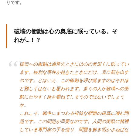
りです。
個
人
の
方
破壊の衝動は心の奥底に眠っている。そ
、
れが…！？
コ
ー
チ
破壊への衝動は通常のときには心の奥深くに眠ってい
を
ます。特別な事件が起きたときにだけ、表に顔を出す
探
のです。とはいえ、この衝動を呼び覚ますのはそれほ
し
ど難しくはないと思われます。多くの人が破壊への衝
て
い
動にたやすく身を委ねてしまうのではないでしょう
る
か。
方
これこそ、戦争にまつわる複雑な問題の根底に潜む問
、
題です。この問題が重要なのです。人間の衝動に精通
コ
している専門家の手を借り、問題を解き明かさねばな
ー