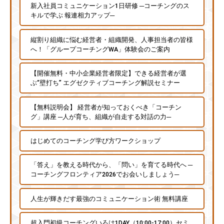
新入社員コミュニケーション1日研修 ─コーチングのス
キルで学ぶ 報連相力アップ─
縦割り組織に悩む経営者・組織開発、人事担当者の皆様
へ！「グループコーチングWA」体験会のご案内
【開催無料・中小企業経営者限定】できる経営者が選
ぶ“壁打ち” エグゼクティブコーチング解説セミナー
【無料説明会】 経営者が知っておくべき「コーチン
グ」講座 ─人が育ち、組織が自走する対話の力─
はじめてのコーチング学び方ワークショップ
「答え」を教える時代から、「問い」を育てる時代へ ─
コーチングフロンティア2026でお会いしましょう─
人生が輝きだす最強のコミュニケーション術 無料講座
超入門初級コーチングいろは1DAY（10:00-17:00）セミ