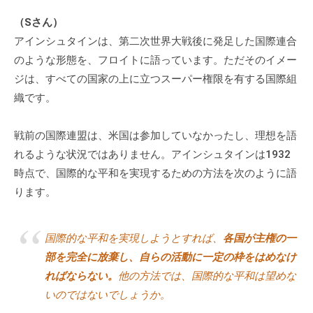
に
（Sさん）
ご
アインシュタインは、第二次世界大戦後に発足した国際連合
相
のような形態を、フロイトに語っています。ただそのイメー
談
ジは、すべての国家の上に立つスーパー権限を有する国際組
く
織です。
だ
さ
戦前の国際連盟は、米国は参加していなかったし、理想を語
い
れるような状況ではありません。アインシュタインは1932
。
時点で、国際的な平和を実現するための方法を次のように語
ります。
国際的な平和を実現しようとすれば、
各国が主権の一
部を完全に放棄し、自らの活動に一定の枠をはめなけ
ればならない。
他の方法では、国際的な平和は望めな
いのではないでしょうか。