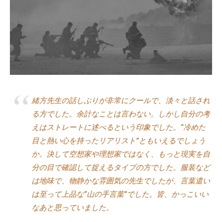
a
式
d
ホ
m
ー
i
ム
n
ペ
ー
ジ
で
緒方先生の話しぶりが非常にクールで、淡々と話され
す
る方でした。余計なことは言わない。しかし自分の考
。
えはストレートに述べるという印象でした。“冷めた
当
目と熱い心を持ったリアリスト”ともいえるでしょう
社
で
か。決して空想家や理想家ではなく、もっと現実を自
は
分の目で確認して捉えるタイプの方でした。服装など
主
は地味で、物静かな雰囲気の先生でしたが、言葉遣い
に
は至って上品な“山の手言葉”でした。皆、かっこいい
、
なあと思っていました。
エ