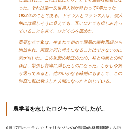
に選ばれた。これは私にとり、とても重要な経験にな
。
った。それは第一次世界大戦が終わって4年たった
そ
1922年のことである。ドイツ人とフランス人は、個人
の
的には親しそうに見えても、互いにとても憎しみ合っ
他
ていることを見て、ひどく心を痛めた。
、
コ
重要な点で私は、生まれて初めて両親の宗教思想から
ー
開放され、両親と同じ考えになることはできないのに
チ
気が付いた。この思想の独立のため、私と両親との関
ン
係は、緊張し苦痛に満ちたものになった。しかし今振
グ
り返ってみると、他のいかなる時期にもまして、この
を
時期に私は独立した人間になったと信じている。
学
び
た
い
農学者を志したロジャーズでしたが…
士
業
や
6月17日のコラムで
「エリクソンの心理学的発達段階」
を取