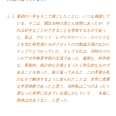
最初の一年をそこで過ごしたことに、いつも感謝して
いる。そこは、開設当時の混とん状態にあったが、そ
れは好きなことができることを意味するものであっ
た。私は、デビッド・レヴイやローソン・ローリイな
どを含む研究員たちのフロイトの力動論立場のなかに
ドップリとつかっていた。そしてそれは、当時のコロ
ンビア大学教育学部の主流であった、厳密な、科学的
な、客観的、統計的な立場とまったく対立的なもので
あることを知った。振り返ってみると、この矛盾を私
のなかで解決するように迫られたことは、非常に貴重
な学習体験であったと思う。当時私は二つのまったく
異なった世界に生きている感じがしていて、「永遠に
両者は出会うまじ」と思った。