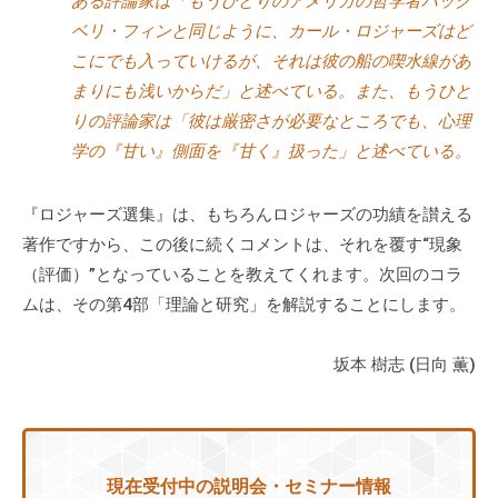
ある評論家は「もうひとりのアメリカの哲学者ハック
ベリ・フィンと同じように、カール・ロジャーズはど
こにでも入っていけるが、それは彼の船の喫水線があ
まりにも浅いからだ」と述べている。また、もうひと
りの評論家は「彼は厳密さが必要なところでも、心理
学の『甘い』側面を『甘く』扱った」と述べている。
『ロジャーズ選集』は、もちろんロジャーズの功績を讃える
著作ですから、この後に続くコメントは、それを覆す“現象
（評価）”となっていることを教えてくれます。次回のコラ
ムは、その第4部「理論と研究」を解説することにします。
坂本 樹志 (日向 薫)
現在受付中の説明会・セミナー情報