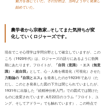
魅力を感じていた。その分野は、当時ようやく発展し
な
始めていた。
ど
、
コ
ー
農学者から宗教家…そしてまた気持ちが変
チ
化していくロジャーズです。
ン
グ
現在でこそ心理学は学問分野として確立していますが、この
に
関
ころ（1920年代）は、ロジャーズの語りにあるように勃興
す
期にあたります。フロイトが、
「自我（意識）・エス（無意
る
識）・超自我」
として、心・人格を構造化（可視化）させた
こ
力動論の『自我とエス』
を発表したのが1923年であり（た
と
だし、このとき発表した図の下方は閉じられていましたが、
は
1931年に出版した『続精神分析入門』での図式では開けた
お
ものに改変されています…6月22日のコラム『フロイト、ユ
気
ング、そしてアドラー』でも触れています）、この時点で
軽