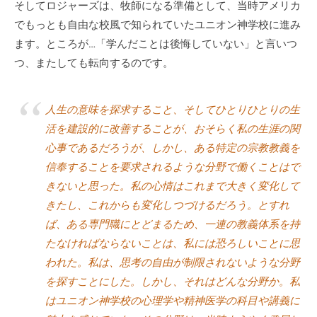
そしてロジャーズは、牧師になる準備として、当時アメリカ
チ
でもっとも自由な校風で知られていたユニオン神学校に進み
ン
ます。ところが…「学んだことは後悔していない」と言いつ
グ
つ、またしても転向するのです。
を
社
内
人生の意味を探求すること、そしてひとりひとりの生
に
活を建設的に改善することが、おそらく私の生涯の関
導
心事であるだろうが、しかし、ある特定の宗教教義を
入
信奉することを要求されるような分野で働くことはで
し
きないと思った。私の心情はこれまで大きく変化して
た
きたし、これからも変化しつづけるだろう。とすれ
い
ば、ある専門職にとどまるため、一連の教義体系を持
中
たなければならないことは、私には恐ろしいことに思
小
企
われた。私は、思考の自由が制限されないような分野
業
を探すことにした。しかし、それはどんな分野か。私
の
はユニオン神学校の心理学や精神医学の科目や講義に
方