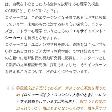
は、自我を中心とした人格全体を説明する心理学的視点
に
の“基礎”としての位置づけです。
ご
ロジャーズは、このエマージングな分野である心理学に興奮
相
しています。未知のものに対する好奇心と探求心。ロジャー
談
ズは、アドラー心理学でいうところの
「エキサイトメント・
く
だ
シーカー」
を彷彿とさせますね。
さ
ロジャーズは、ユニオン神学校を離れ、道路をはさんだ向か
い
い側にあるコロンビア大学（教育学部）で学び始めます。そ
。
の在籍中に連邦財団の奨励研究員に応募し、インターンとし
て新設の児童相談研究所に採用されました。そのインターン
を終えるころについて、次のように語っています。
学位論文は未完成であるが、大きくなる家族を養うた
め
（ロジャーズはウィスコンシン大学のときにヘレン
と学生結婚をしています…注:坂本）
、職につく必要に
迫られていた。職はあまりなかったので、職を見つけ