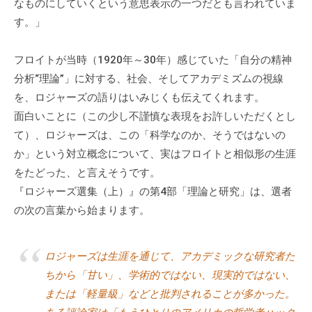
なものにしていくという意思表示の一つだとも言われていま
す。」
フロイトが当時（1920年～30年）感じていた「自分の精神
分析“理論”」に対する、社会、そしてアカデミズムの視線
を、ロジャーズの語りはいみじくも伝えてくれます。
面白いことに（この少し不謹慎な表現をお許しいただくとし
て）、ロジャーズは、この「科学なのか、そうではないの
か」という対立概念について、実はフロイトと相似形の生涯
をたどった、と言えそうです。
『ロジャーズ選集（上）』の第4部「理論と研究」は、選者
の次の言葉から始まります。
ロジャーズは生涯を通じて、アカデミックな研究者た
ちから「甘い」、学術的ではない、現実的ではない、
または「軽量級」などと批判されることが多かった。