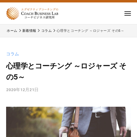
ー
コ
式
会
ン
メ
社
テ
ニ
株
株
ュ
コ
ン
ー
ホーム
新着情報
コラム
心理学とコーチング ～ロジャーズ その5～
式
ー
式
ツ
チ
会
会
へ
ビ
コ
社
ス
コラム
ジ
ー
コ
キ
ネ
チ
心理学とコーチング ～ロジャーズ そ
ー
ッ
ス
ビ
の5～
チ
研
プ
ジ
ビ
究
ネ
2020年12月21日
b
所
ジ
ス
y
ネ
研
c
究
ス
b
所
研
l
の
a
究
公
d
所