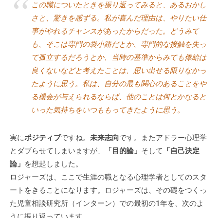
この職についたときを振り返ってみると、あるおかし
さと、驚きを感ずる。私が喜んだ理由は、やりたい仕
事がやれるチャンスがあったからだった。どうみて
も、そこは専門の袋小路だとか、専門的な接触を失っ
て孤立するだろうとか、当時の基準からみても俸給は
良くないなどと考えたことは、思い出せる限りなかっ
たように思う。私は、自分の最も関心のあることをや
る機会が与えられるならば、他のことは何とかなると
いった気持ちをいつももってきたように思う。
実に
ポジティブ
ですね。
未来志向
です。またアドラー心理学
とダブらせてしまいますが、
「目的論」
そして
「自己決定
論」
を想起しました。
ロジャーズは、ここで生涯の職となる心理学者としてのスタ
ートをきることになります。ロジャーズは、その礎をつくっ
た児童相談研究所（インターン）での最初の1年を、次のよ
うに振り返っています。