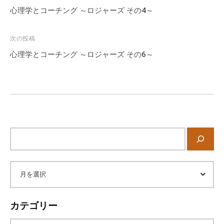
稿
心理学とコーチング ～ロジャーズ その4～
ナ
ビ
次の投稿
ゲ
心理学とコーチング ～ロジャーズ その6～
ー
シ
ョ
ン
サ
イ
ト
内
ア
検
索
ー
カテゴリー