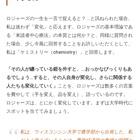
グ
ゼ
ロジャーズの一生を一言で捉えると？ …と訊ねられた場合、
ク
私は迷わず「変化」と応えます。ロジャーズの基本理論であ
テ
ィ
る「来談者中心療法」の本質とは何か？と、同様に質問され
ブ
た場合、少し今風に回答することをお許しいただくとして、
コ
私は「ケミストリー（chemistry）」と回答します。
ー
チ
「その人が纏っている鎧を外すと、…おっかなびっくりもあ
の
るでしょう…すると、その人自身が変化し、さらに関係する
育
人たちも変化していく」
ことを、ロジャーズは数多くの言葉
成
を費やして（手を変え、品を変え）、語っているのです。
、
ロジャーズは、とにかく変化しています。まずは大学時代に
エ
スポットを当ててみましょう。
グ
ゼ
ク
私は、ウィスコンシン大学で農学部から出発した。私
テ