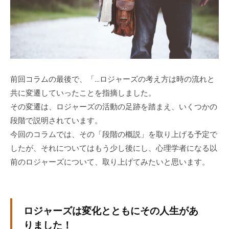
式
m
ホ
i
ー
n
ム
ペ
ー
前回コラムの最後で、「…ロジャーズの考え方は時の流れと
ジ
共に変遷していったことを指摘しました。
で
その変遷は、ロジャーズの活動の足跡を踏まえ、いくつかの
す
。
段階で説明されています。
当
今回のコラムでは、その「段階の概説」を取り上げる予定で
社
したが、それについてはもう少し後にし、心理学者になる以
で
前のロジャーズについて、取り上げてみたいと思います。
は
主
に
ロジャーズは変化とともにその人生があ
、
エ
りました！