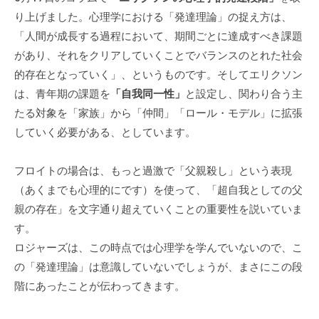
個
り上げました。心理学における「発達理論」の捉え方は、
人
「人間が成長する過程において、期間ごとに達成すべき課題
の
があり、それをクリアしていくことでバランスのとれた社会
方
的存在となっていく」、というものです。そしてエリクソン
、
は、青年期の課題を
「自我同一性」
と設定し、関わり合う主
コ
たる対象を「家族」から「仲間」「ロール・モデル」に拡張
ー
していく必要がある、としています。
チ
を
フロイトの場合は、もっと過激で「父親殺し」という表現
探
（あくまでも心理的にです）を使って、「超自我としての父
し
て
親の存在」を文字通り超えていくことの重要性を説いていま
い
す。
る
ロジャーズは、この時点では心理学を学んでいないので、こ
方
の「発達理論」は意識していないでしょうが、まさにこの段
、
階にあったことが伝わってきます。
コ
ー