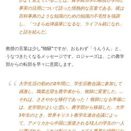
がよく覚えていることは、農学経済学の教授が学問と
ィ
事実の活用について語った情熱的な言葉である。彼は
ブ
百科事典のような知識のための知識の不毛性を強調
コ
し、「つまらぬ弾薬庫になるな、ライフル銃になれ」
ー
と話を結んだ。
チ
ン
グ
教授の言葉は少し“物騒”ですが、おもわず「うんうん」と、
の
うなづきたくなるメッセージです。ロジャーズは、この農学
提
部からの転部を早々に意図します。
供
を
大学生活の初めの2年間に、学生宗教会議に参加して
行
感激し、職業志望を農学者から、牧師に変更した。…
な
っ
それは、ささやかな移行であった！ 牧師になる準備に
て
は、史学部がよいと思い、農学部から移籍した。大学
い
3年生のとき、世界キリスト教学生連合会議によっ
ま
て、アメリカから中国に派遣される12人の学生の一人
す