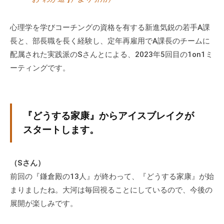
グ
ゼ
心理学を学びコーチングの資格を有する新進気鋭の若手A課
ク
長と、部長職を長く経験し、定年再雇用でA課長のチームに
テ
配属された実践派のSさんとによる、2023年5回目の1on1ミ
ィ
ーティングです。
ブ
コ
ー
チ
『どうする家康』からアイスブレイクが
の
スタートします。
育
成
、
（Sさん）
エ
前回の『鎌倉殿の13人』が終わって、『どうする家康』が始
グ
まりましたね。大河は毎回視ることにしているので、今後の
ゼ
展開が楽しみです。
ク
テ