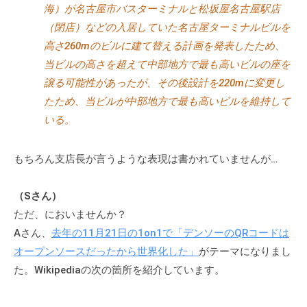
海）が名古屋市バスターミナルと松坂屋名古屋駅店
（閉店）などの入居していた名古屋ターミナルビルを
高さ260mのビルに建て替える計画を発表したため、
当ビルの高さを超えて中部地方で最も高いビルの座を
譲る可能性があったが、その後設計を220mに変更し
たため、当ビルが中部地方で最も高いビルを維持して
いる。
もちろん支店長が言うような表現は書かれていませんが…
（Sさん）
ただ、においませんか？
Aさん、
去年の11月21日の1on1で「デンソーのQRコードは
オープンソースだったから世界化した」
がテーマになりまし
た。Wikipediaの次の箇所を紹介しています。