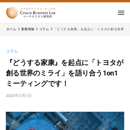
ー
コ
式
会
ン
メ
社
テ
ニ
株
株
ュ
コ
ン
ー
ホーム
新着情報
コラム
『どうする家康』を起点に「トヨタが創る世界のミ
式
ー
式
ツ
チ
会
会
へ
ビ
コ
社
ス
コラム
ジ
ー
コ
キ
ネ
チ
『どうする家康』を起点に「トヨタが
ー
ッ
ス
ビ
創る世界のミライ」を語り合う1on1
チ
研
プ
ジ
ビ
究
ミーティングです！
ネ
所
ジ
ス
2023年2月1日
b
ネ
研
y
究
ス
c
所
研
b
の
究
l
公
所