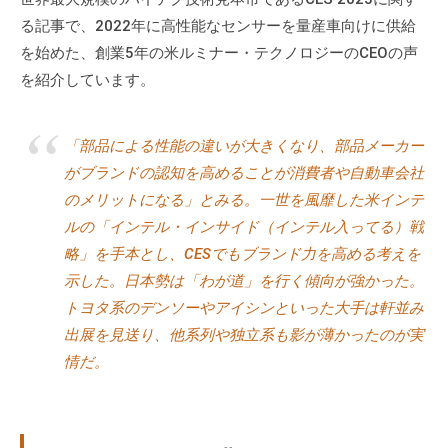
る記事で、2022年に高性能なセンサーを量産車向けに供給
を始めた、創業5年の米ルミナー・テクノロジーのCEOの声
を紹介しています。
「部品による性能の違いが大きくなり、部品メーカー
がブランドの認知を高めることが消費者や自動車会社
のメリットになる」とみる。一世を風靡した米インテ
ルの「インテル・インサイド（インテル入ってる）戦
略」を手本とし、CESでもブランド力を高める考えを
示した。日本勢は「わが道」を行く傾向が強かった。
トヨタ系のデンソーやアイシンといった大手は軒並み
出展を見送り、他系列や独立系も影が薄かったのが実
情だ。