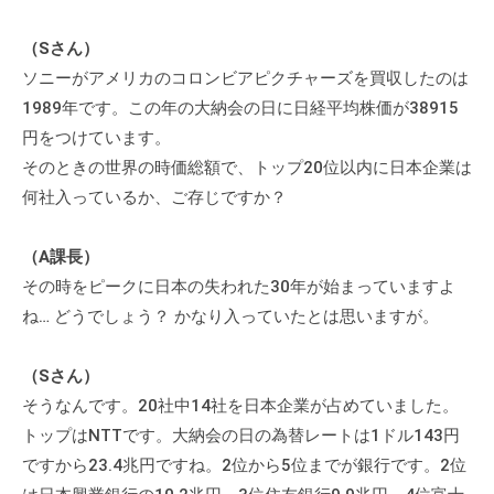
に
（Sさん）
ご
ソニーがアメリカのコロンビアピクチャーズを買収したのは
相
1989年です。この年の大納会の日に日経平均株価が38915
談
く
円をつけています。
だ
そのときの世界の時価総額で、トップ20位以内に日本企業は
さ
何社入っているか、ご存じですか？
い
。
（A課長）
その時をピークに日本の失われた30年が始まっていますよ
ね… どうでしょう？ かなり入っていたとは思いますが。
（Sさん）
そうなんです。20社中14社を日本企業が占めていました。
トップはNTTです。大納会の日の為替レートは1ドル143円
ですから23.4兆円ですね。2位から5位までが銀行です。2位