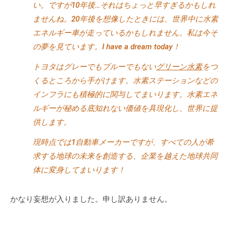
い。ですが10年後…それはちょっと早すぎるかもしれ
ませんね。20年後を想像したときには、世界中に水素
エネルギー車が走っているかもしれません。私は今そ
の夢を見ています。I have a dream today！
トヨタはグレーでもブルーでもない
グリーン水素
をつ
くるところから手がけます。水素ステーションなどの
インフラにも積極的に関与してまいります。水素エネ
ルギーが秘める底知れない価値を具現化し、世界に提
供します。
現時点では1自動車メーカーですが、すべての人が希
求する地球の未来を創造する、企業を越えた地球共同
体に変身してまいります！
かなり妄想が入りました。申し訳ありません。