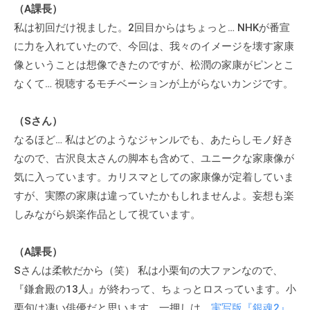
（A課長）
ィ
ブ
私は初回だけ視ました。2回目からはちょっと… NHKが番宣
コ
に力を入れていたので、今回は、我々のイメージを壊す家康
ー
像ということは想像できたのですが、松潤の家康がピンとこ
チ
なくて… 視聴するモチベーションが上がらないカンジです。
ン
グ
（Sさん）
の
なるほど… 私はどのようなジャンルでも、あたらしモノ好き
提
なので、古沢良太さんの脚本も含めて、ユニークな家康像が
供
気に入っています。カリスマとしての家康像が定着していま
を
すが、実際の家康は違っていたかもしれませんよ。妄想も楽
行
しみながら娯楽作品として視ています。
な
っ
て
（A課長）
い
Sさんは柔軟だから（笑） 私は小栗旬の大ファンなので、
ま
『鎌倉殿の13人』が終わって、ちょっとロスっています。小
す
栗旬は凄い俳優だと思います。一押しは、
実写版『銀魂2』