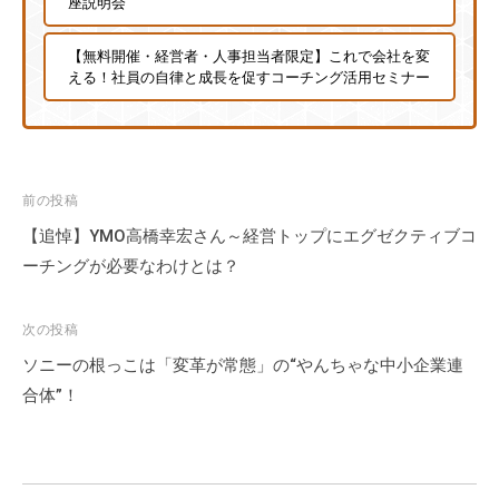
座説明会
【無料開催・経営者・人事担当者限定】これで会社を変
える！社員の自律と成長を促すコーチング活用セミナー
投
前の投稿
稿
【追悼】YMO高橋幸宏さん～経営トップにエグゼクティブコ
ナ
ーチングが必要なわけとは？
ビ
ゲ
次の投稿
ー
ソニーの根っこは「変革が常態」の“やんちゃな中小企業連
シ
合体”！
ョ
ン