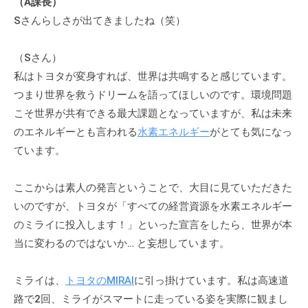
（A課長）
Sさんらしさが出てきましたね（笑）
（Sさん）
私はトヨタが変身すれば、世界は共鳴すると感じています。
つまり世界を救うドリームを語ってほしいのです。環境問題
こそ世界が共有できる最大課題となっていますが、私は未来
のエネルギーとも言われる
水素エネルギー
がとても気になっ
ています。
ここからは素人の発言ということで、大目に見ていただきた
いのですが、トヨタが「すべての経営資源を水素エネルギー
のミライに投入します！」といった宣言をしたら、世界が本
当に変わるのではないか… と妄想しています。
ミライは、
トヨタのMIRAI
に引っ掛けています。私は高速道
路で2回、ミライがスマートに走っている姿を実際に観まし