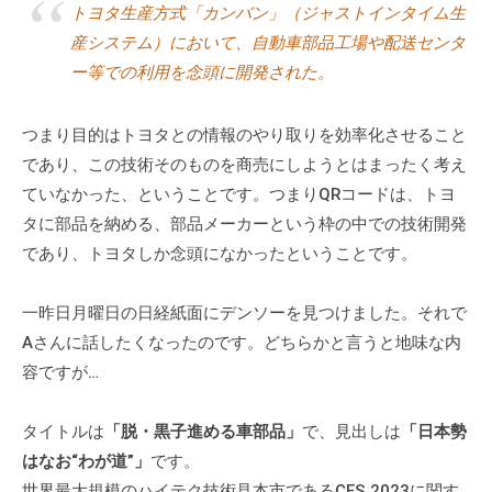
トヨタ生産方式「カンバン」（ジャストインタイム生
産システム）において、自動車部品工場や配送センタ
ー等での利用を念頭に開発された。
つまり目的はトヨタとの情報のやり取りを効率化させること
であり、この技術そのものを商売にしようとはまったく考え
ていなかった、ということです。つまりQRコードは、トヨ
タに部品を納める、部品メーカーという枠の中での技術開発
であり、トヨタしか念頭になかったということです。
一昨日月曜日の日経紙面にデンソーを見つけました。それで
Aさんに話したくなったのです。どちらかと言うと地味な内
容ですが…
タイトルは
「脱・黒子進める車部品」
で、見出しは
「日本勢
はなお“わが道”」
です。
世界最大規模のハイテク技術見本市であるCES 2023に関す