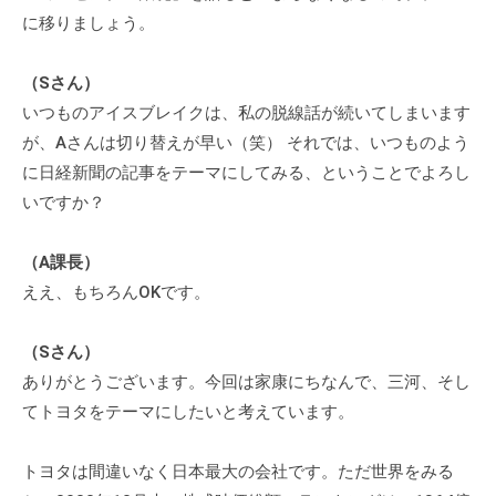
チ
に移りましょう。
ン
グ
（Sさん）
を
いつものアイスブレイクは、私の脱線話が続いてしまいます
社
が、Aさんは切り替えが早い（笑） それでは、いつものよう
内
に日経新聞の記事をテーマにしてみる、ということでよろし
に
いですか？
導
入
（A課長）
し
ええ、もちろんOKです。
た
い
（Sさん）
中
ありがとうございます。今回は家康にちなんで、三河、そし
小
企
てトヨタをテーマにしたいと考えています。
業
の
トヨタは間違いなく日本最大の会社です。ただ世界をみる
方