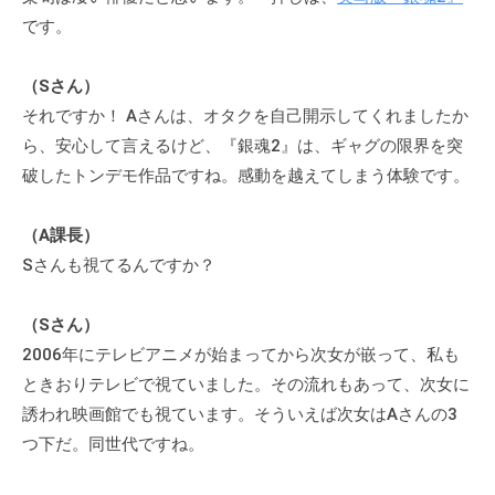
。
です。
そ
の
（Sさん）
他
それですか！ Aさんは、オタクを自己開示してくれましたか
、
ら、安心して言えるけど、『銀魂2』は、ギャグの限界を突
コ
破したトンデモ作品ですね。感動を越えてしまう体験です。
ー
チ
（A課長）
ン
Sさんも視てるんですか？
グ
を
学
（Sさん）
び
2006年にテレビアニメが始まってから次女が嵌って、私も
た
ときおりテレビで視ていました。その流れもあって、次女に
い
誘われ映画館でも視ています。そういえば次女はAさんの3
士
つ下だ。同世代ですね。
業
や