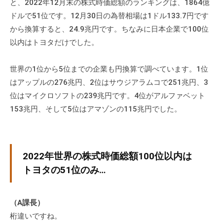
と、2022年12月末の株式時価総額のランキングは、1864億
な
ドルで51位です。12月30日の為替相場は1ドル133.7円です
ど
から換算すると、24.9兆円です。ちなみに日本企業で100位
、
以内はトヨタだけでした。
コ
ー
世界の1位から5位までの企業も円換算で調べています。1位
チ
はアップルの276兆円、2位はサウジアラムコで251兆円、3
ン
位はマイクロソフトの239兆円です。4位がアルファベット
グ
153兆円、そして5位はアマゾンの115兆円でした。
に
関
す
る
2022年世界の株式時価総額100位以内は
こ
トヨタの51位のみ…
と
は
お
（A課長）
気
桁違いですね。
軽