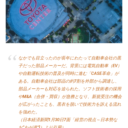
a
式
d
ホ
m
ー
i
ム
n
ペ
ー
ジ
で
なかでも目立ったのが長年にわたって自動車会社の黒
す
子だった部品メーカーだ。背景には電気自動車（EV）
。
や自動運転技術の普及が同時に進む「CASE革命」が
当
ある。自動車会社は部品の約7割を外部から調達し、
社
で
部品メーカーも対応を迫られた。ソフト技術者の採用
は
やM&A（合併・買収）が急務となり、新規受注の機会
主
が広がったことも、黒衣を脱いで技術力を訴える流れ
に
を強めた。
、
（日本経済新聞1月30日7面「経営の視点～日本勢な
エ
お“わが道”]）より引用）