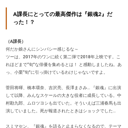
個
人
A課長にとっての最高傑作は『銀魂2』だ
の
った！？
方
、
コ
（A課長）
ー
何だか娘さんにシンパシー感じるな～
チ
ツーは、2017年のワンに続く第二弾で2018年上映です。こ
を
れほどまで“旬”な俳優を集めるとは！ と感動しましたね。あ
探
っ、小栗“旬”に引っ掛けているわけじゃないですよ。
し
て
菅田将暉、橋本環奈、吉沢亮、長澤まさみ… 『銀魂』に出演
い
して以降、みんなスケールの大きな役者に成長している。中
る
村勘九郎、ムロツヨシも出ていた。そういえば三浦春馬も出
方
演していました。死が報道されたときはショックでした…
、
コ
スミマセン、『銀魂』を語ると止まらなくなるので、テーマ
ー