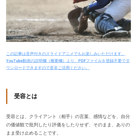
i
式
n
ホ
ー
ム
ペ
ー
ジ
この記事は音声付きのスライドアニメでもお楽しみいただけます。
で
YouTube動画の説明欄（概要欄）より、PDFファイルを登録不要でダ
す
ウンロードできますので是非ご活用ください。
。
当
社
で
受容とは
は
主
受容とは、クライアント（相手）の言葉、感情などを、自分
に
の価値観で批判したり評価をしたりせず、そのまま、ありの
、
まま受け止めることです。
エ