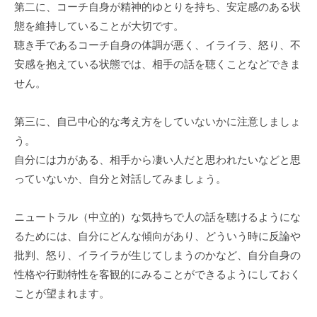
第二に、コーチ自身が精神的ゆとりを持ち、安定感のある状
。
態を維持していることが大切です。
そ
聴き手であるコーチ自身の体調が悪く、イライラ、怒り、不
の
安感を抱えている状態では、相手の話を聴くことなどできま
他
、
せん。
コ
ー
第三に、自己中心的な考え方をしていないかに注意しましょ
チ
う。
ン
自分には力がある、相手から凄い人だと思われたいなどと思
グ
っていないか、自分と対話してみましょう。
を
学
ニュートラル（中立的）な気持ちで人の話を聴けるようにな
び
るためには、自分にどんな傾向があり、どういう時に反論や
た
批判、怒り、イライラが生じてしまうのかなど、自分自身の
い
性格や行動特性を客観的にみることができるようにしておく
士
ことが望まれます。
業
や