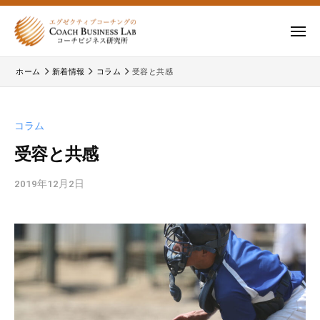
ー
コ
式
会
ン
メ
社
テ
ニ
株
株
ュ
コ
ン
ー
ホーム
新着情報
コラム
受容と共感
式
ー
式
ツ
チ
会
会
へ
ビ
コ
社
ス
コラム
ジ
ー
コ
キ
ネ
チ
受容と共感
ー
ッ
ス
ビ
チ
研
プ
ジ
2019年12月2日
b
ビ
究
y
ネ
所
ジ
c
ス
b
ネ
研
l
究
ス
a
所
研
d
の
究
m
公
所