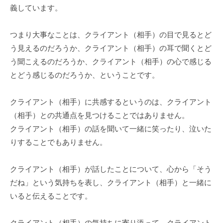
義しています。
な
ど
つまり大事なことは、クライアント（相手）の目で見るとど
、
コ
う見えるのだろうか、クライアント（相手）の耳で聞くとど
ー
う聞こえるのだろうか、クライアント（相手）の心で感じる
チ
とどう感じるのだろうか、ということです。
ン
グ
クライアント（相手）に共感するというのは、クライアント
に
（相手）との共通点を見つけることではありません。
関
クライアント（相手）の話を聞いて一緒に笑ったり、泣いた
す
りすることでもありません。
る
こ
クライアント（相手）が話したことについて、心から「そう
と
だね」という気持ちを表し、クライアント（相手）と一緒に
は
いると伝えることです。
お
気
軽