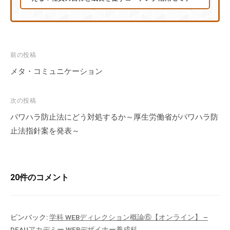
投
前の投稿
稿
メタ・コミュニケーション
ナ
ビ
次の投稿
ゲ
パワハラ防止法にどう対処するか～厚生労働省がパワハラ防
ー
止法指針案を発表～
シ
ョ
ン
20件のコメント
ピンバック:
学科 WEBディレクション概論⑥【オンライン】 –
DEAUアカデミー WEBデザイナー養成科