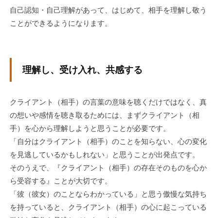
個
自己認知・自己理解があって、はじめて、相手を理解し敬う
人
ことができるようになります。
の
方
、
理解し、受け入れ、共感する
コ
ー
チ
クライアント（相手）の言葉の意味を聴くだけではなく、真
を
の想いや感情を聴き取るためには、まずクライアント（相
探
手）を心から理解しようと思うことが必要です。
し
「自分はクライアント（相手）のことを知らない、心の変化
て
を見逃しているかもしれない」と思うことが出発点です。
い
る
そのうえで、『クライアント（相手）の存在そのものを心か
方
ら受容する』ことが大切です。
、
「彼（彼女）のことならわかっている」と思う傲慢な気持ち
コ
を持っていると、クライアント（相手）の心に起こっている
ー