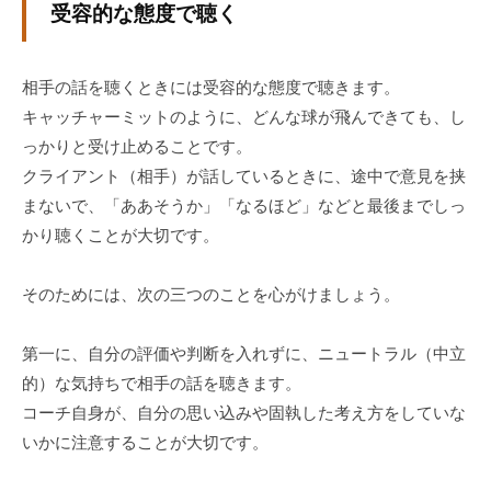
受容的な態度で聴く
ィ
ブ
コ
相手の話を聴くときには受容的な態度で聴きます。
ー
キャッチャーミットのように、どんな球が飛んできても、し
チ
っかりと受け止めることです。
ン
クライアント（相手）が話しているときに、途中で意見を挟
グ
まないで、「ああそうか」「なるほど」などと最後までしっ
の
提
かり聴くことが大切です。
供
を
そのためには、次の三つのことを心がけましょう。
行
な
第一に、自分の評価や判断を入れずに、ニュートラル
（中立
っ
的）な気持ちで相手の話を聴きます。
て
コーチ自身が、自分の思い込みや固執した考え方をしていな
い
いかに注意することが大切です。
ま
す