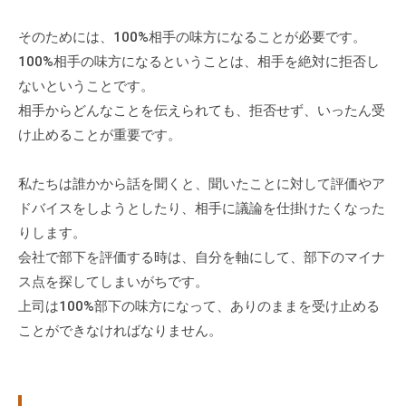
グ
ゼ
そのためには、100%相手の味方になることが必要です。
ク
100%相手の味方になるということは、相手を絶対に拒否し
テ
ないということです。
ィ
相手からどんなことを伝えられても、拒否せず、いったん受
ブ
け止めることが重要です。
コ
ー
私たちは誰かから話を聞くと、聞いたことに対して評価やア
チ
ドバイスをしようとしたり、相手に議論を仕掛けたくなった
の
りします。
育
会社で部下を評価する時は、自分を軸にして、部下のマイナ
成
ス点を探してしまいがちです。
、
エ
上司は100%部下の味方になって、ありのままを受け止める
グ
ことができなければなりません。
ゼ
ク
テ