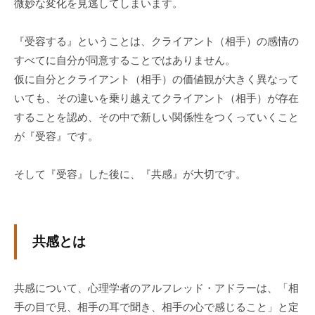
微妙な変化を見逃してしまいます。
チ
ン
『受容する』ということは、クライアント（相手）の感情の
グ
すべてに自分が同意することではありません。
を
仮に自分とクライアント（相手）の価値観が大きく異なって
社
いても、その違いを乗り越えてクライアント（相手）が存在
内
することを認め、その中で新しい関係性をつくっていくこと
に
が『受容』です。
導
入
し
そして『受容』した後に、『共感』が大切です。
た
い
中
共感とは
小
企
業
共感について、心理学者のアルフレッド・アドラーは、「相
の
手の目で見、相手の耳で聞き、相手の心で感じること」と定
方