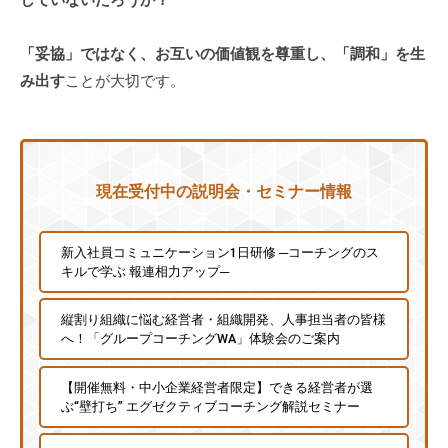
していないだろうか？
チ
ン
「妥協」ではなく、お互いの価値観を尊重し、「調和」を生
グ
み出す
ことが大切です。
を
社
内
に
現在受付中の説明会・セミナー情報
導
入
し
新入社員コミュニケーション1日研修 ─コーチングのス
た
キルで学ぶ 報連相力アップ─
い
中
縦割り組織に悩む経営者・組織開発、人事担当者の皆様
へ！「グループコーチングWA」体験会のご案内
小
企
【開催無料・中小企業経営者限定】できる経営者が選
業
ぶ“壁打ち” エグゼクティブコーチング解説セミナー
の
方