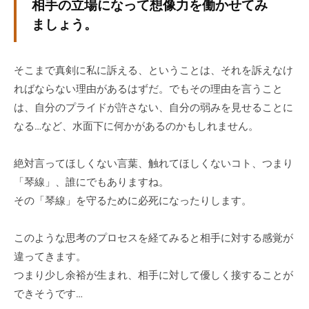
相手の立場になって想像力を働かせてみ
ィ
ましょう。
ブ
コ
ー
そこまで真剣に私に訴える、ということは、それを訴えなけ
チ
ればならない理由があるはずだ。でもその理由を言うこと
ン
は、自分のプライドが許さない、自分の弱みを見せることに
グ
なる…など、水面下に何かがあるのかもしれません。
の
提
絶対言ってほしくない言葉、触れてほしくないコト、つまり
供
「琴線」、誰にでもありますね。
を
行
その「琴線」を守るために必死になったりします。
な
っ
このような思考のプロセスを経てみると相手に対する感覚が
て
違ってきます。
い
つまり少し余裕が生まれ、相手に対して優しく接することが
ま
できそうです…
す