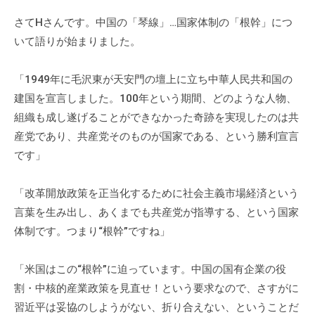
。
さてHさんです。中国の「琴線」…国家体制の「根幹」につ
そ
いて語りが始まりました。
の
他
「1949年に毛沢東が天安門の壇上に立ち中華人民共和国の
、
建国を宣言しました。100年という期間、どのような人物、
コ
ー
組織も成し遂げることができなかった奇跡を実現したのは共
チ
産党であり、共産党そのものが国家である、という勝利宣言
ン
です」
グ
を
「改革開放政策を正当化するために社会主義市場経済という
学
言葉を生み出し、あくまでも共産党が指導する、という国家
び
体制です。つまり“根幹”ですね」
た
い
「米国はこの“根幹”に迫っています。中国の国有企業の役
士
割・中核的産業政策を見直せ！という要求なので、さすがに
業
習近平は妥協のしようがない、折り合えない、ということだ
や