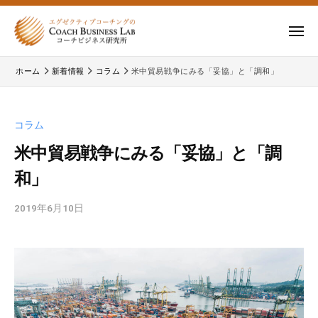
ー
コ
式
会
ン
メ
社
テ
ニ
株
株
ュ
コ
ン
ー
ホーム
新着情報
コラム
米中貿易戦争にみる「妥協」と「調和」
式
ー
式
ツ
チ
会
会
へ
ビ
コ
社
ス
コラム
ジ
ー
コ
キ
ネ
チ
米中貿易戦争にみる「妥協」と「調
ー
ッ
ス
ビ
和」
チ
研
プ
ジ
ビ
究
ネ
2019年6月10日
b
所
ジ
ス
y
ネ
研
c
究
ス
b
所
研
l
の
a
究
公
d
所