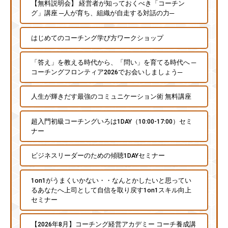
【無料説明会】 経営者が知っておくべき「コーチン
な
グ」講座 ─人が育ち、組織が自走する対話の力─
ど
、
はじめてのコーチング学び方ワークショップ
コ
ー
「答え」を教える時代から、「問い」を育てる時代へ ─
コーチングフロンティア2026でお会いしましょう─
チ
ン
人生が輝きだす最強のコミュニケーション術 無料講座
グ
に
超入門初級コーチングいろは1DAY（10:00-17:00）セミ
関
ナー
す
る
ビジネスリーダーのための傾聴1DAYセミナー
こ
と
1on1がうまくいかない・・なんとかしたいと思ってい
は
るあなたへ上司として自信を取り戻す1on1スキル向上
セミナー
お
気
【2026年8月】コーチング経営アカデミー コーチ養成講
軽