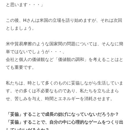
と思います・・・」
個
人
の
この後、Hさんは米国の立場を語り始めますが、それは次回
方
としましょう。
、
コ
米中貿易摩擦のような国家間の問題については、そんなに簡
ー
単ではないでしょうが・・・、
チ
会社と個人の価値観など「価値観の調和」を考えることはと
を
ても重要です。
探
し
私たちは、時として多くのものに妥協しながら生活していま
て
す。その多くは不必要なものであり、私たちを立ち止まら
い
せ、苦しみを与え、時間とエネルギーを消耗させます。
る
方
、
「妥協」することで成長の妨げになっていないだろうか？
コ
「妥協」することで、自分の中に心理的なゲームをつくり出
ー