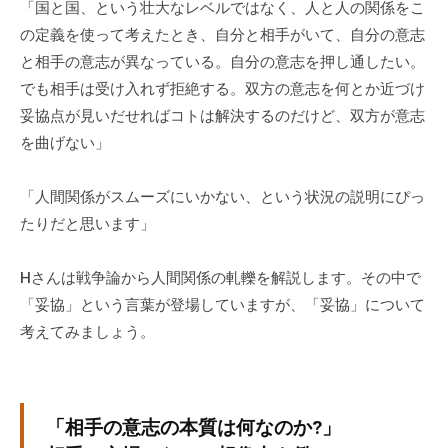
「国と国、という壮大なレベルではなく、人と人の関係をこ
グ
の定義を使って考えたとき、自分と相手がいて、自分の意志
ゼ
と相手の意志が異なっている。自分の意志を押し通したい。
ク
テ
でも相手は受け入れず拒絶する。双方の意志を何とか近づけ
ィ
妥協点が見いだせればコトは解決するのだけど、双方が意志
ブ
を曲げない」
コ
ー
「人間関係がスムーズにいかない、という状況の説明にぴっ
チ
たりだと思います」
の
育
Hさんは戦争論から人間関係の軋轢を解説します。その中で
成
「妥協」という言葉が登場していますが、「妥協」について
、
考えてみましょう。
エ
グ
ゼ
ク
「相手の意志の本質は何なのか?」
テ