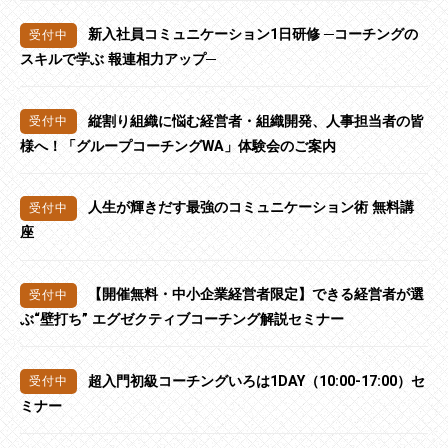
新入社員コミュニケーション1日研修 ─コーチングの
スキルで学ぶ 報連相力アップ─
縦割り組織に悩む経営者・組織開発、人事担当者の皆
様へ！「グループコーチングWA」体験会のご案内
人生が輝きだす最強のコミュニケーション術 無料講
座
【開催無料・中小企業経営者限定】できる経営者が選
ぶ“壁打ち” エグゼクティブコーチング解説セミナー
超入門初級コーチングいろは1DAY（10:00-17:00）セ
ミナー