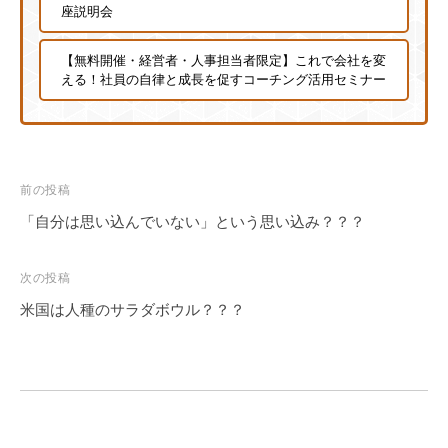
座説明会
に
ご
【無料開催・経営者・人事担当者限定】これで会社を変
相
える！社員の自律と成長を促すコーチング活用セミナー
談
く
だ
さ
投
前の投稿
い
稿
「自分は思い込んでいない」という思い込み？？？
。
ナ
ビ
次の投稿
ゲ
米国は人種のサラダボウル？？？
ー
シ
ョ
ン