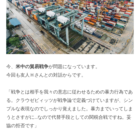
式
m
ホ
i
ー
n
ム
ペ
ー
ジ
で
す
今、
米中の貿易戦争
が問題になっています。
。
今回も友人Ｈさんとの対話からです。
当
社
「戦争とは相手を我々の意志に従わせるための暴力行為であ
で
る。クラウゼビィッツが戦争論で定義づけていますが、シン
は
プルな表現なのでしっかり覚えました。暴力までいってしま
主
うとさすがに…なので代替手段としての関税合戦ですね。妥
に
協の拒否です」
、
エ