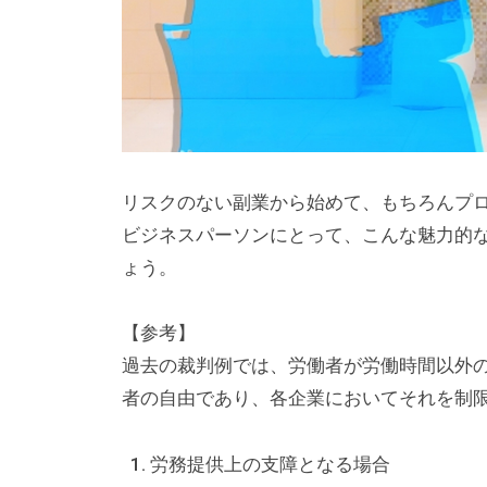
ン
グ
を
社
内
に
リスクのない副業から始めて、もちろんプ
導
ビジネスパーソンにとって、こんな魅力的
入
ょう。
し
た
【参考】
い
過去の裁判例では、労働者が労働時間以外
中
者の自由であり、各企業においてそれを制
小
企
労務提供上の支障となる場合
業