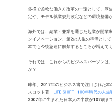
a
研
の
d
究
多様で柔軟な働き方改革の一環として、厚
公
m
定や、モデル就業規則改定などの環境整備
所
式
i
ホ
n
海外では、副業・兼業を通じた起業が開業
ー
ンイノベーション、第2の人生の準備とし
ム
本でも今後急速に解禁するところが増えて
ペ
ー
それでは、これからのビジネスパーソンは
ジ
か？
で
す
昨年、2017年のビジネス書で注目された
。
スコット著「
LIFE SHIFT—100年時代の人
当
社
2007年に生まれた日本人の半数が107歳
で