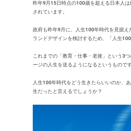
は
昨年9月15日時点の100歳を超える日本人は約
主
されています。
に
、
政府も昨年9月に、人生100年時代を見据
エ
ランドデザインを検討するため、「人生10
グ
ゼ
これまでの「教育・仕事・老後」という3
ク
ージの人生を送るようになるというもので
テ
ィ
人生100年時代をどう生きたらいいのか、
ブ
生だったと言えるでしょうか？
コ
ー
チ
の
育