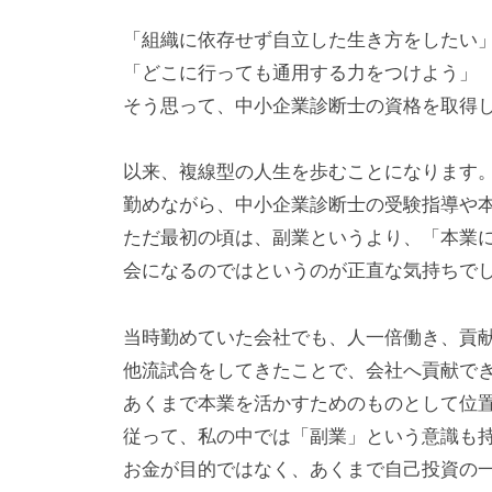
提
「組織に依存せず自立した生き方をしたい
供
「どこに行っても通用する力をつけよう」
を
そう思って、中小企業診断士の資格を取得
行
な
っ
以来、複線型の人生を歩むことになります
て
勤めながら、中小企業診断士の受験指導や
い
ただ最初の頃は、副業というより、「本業
ま
会になるのではというのが正直な気持ちで
す
。
当時勤めていた会社でも、人一倍働き、貢
そ
他流試合をしてきたことで、会社へ貢献で
の
あくまで本業を活かすためのものとして位
他
従って、私の中では「副業」という意識も
、
お金が目的ではなく、あくまで自己投資の
コ