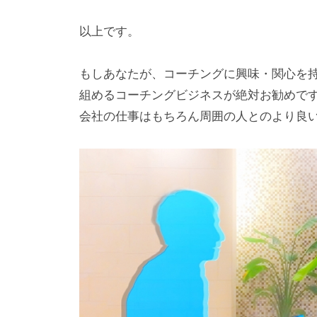
方
、
以上です。
コ
ー
もしあなたが、コーチングに興味・関心を
チ
組めるコーチングビジネスが絶対お勧めで
を
会社の仕事はもちろん周囲の人とのより良
探
し
て
い
る
方
、
コ
ー
チ