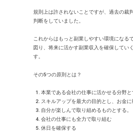
ー
規則上は許されないことですが、過去の裁
チ
判断をしていました。
ン
グ
これからはもっと副業しやすい環境になる
を
図り、将来に活かす副業収入を確保してい
学
す。
び
た
その5つの原則とは？
い
士
本業である会社の仕事に活かせる分野と
業
スキルアップを最大の目的とし、お金に
や
自分が楽しんで取り組めるものとする。
個
会社の仕事にも全力で取り組む
人
休日を確保する
の