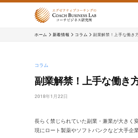
式
コ
会
ン
社
テ
株
株
コ
ン
ホーム
新着情報
コラム
副業解禁！上手な働き
式
式
ー
ツ
チ
会
会
へ
ビ
コ
社
ス
ジ
ー
コラム
コ
キ
ネ
チ
ー
ッ
副業解禁！上手な働き
ス
ビ
プ
チ
研
ジ
2018年1月22日
b
究
ビ
ネ
y
所
ジ
ス
c
研
ネ
長らく禁じられていた副業・兼業が大きく
b
究
ス
l
現にロート製薬やソフトバンクなど大手企
所