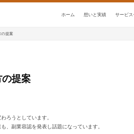
ホーム
想いと実績
サービス
方の提案
方の提案
変わろうとしています。
業も、副業容認を発表し話題になっています。