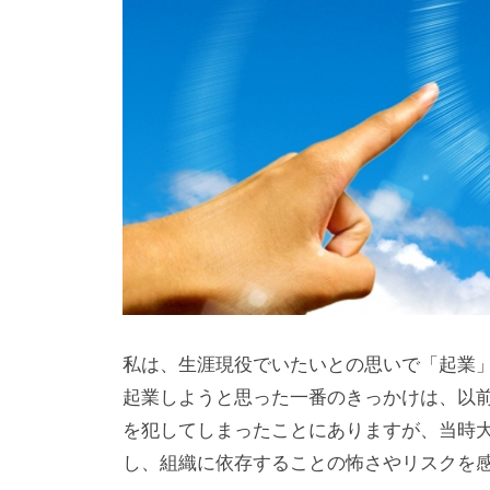
成
、
エ
グ
ゼ
ク
テ
ィ
ブ
コ
ー
私は、生涯現役でいたいとの思いで「起業
チ
起業しようと思った一番のきっかけは、以
ン
を犯してしまったことにありますが、当時
グ
し、組織に依存することの怖さやリスクを
の