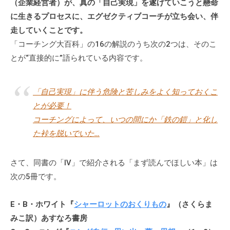
（企業経営者）が、真の「自己実現」を遂げていこうと懸命
な
に生きるプロセスに、エグゼクティブコーチが立ち会い、伴
ど
走していくことです。
、
「コーチング大百科」の16の解説のうち次の2つは、そのこ
コ
とが“直接的に”語られている内容です。
ー
チ
ン
「自己実現」に伴う危険と苦しみをよく知っておくこ
グ
とが必要！
に
コーチングによって、いつの間にか「鉄の鎧」と化し
関
た裃を脱いでいた…
す
る
さて、同書の「Ⅳ」で紹介される「まず読んでほしい本」は
こ
次の5冊です。
と
は
お
E・B・ホワイト『
シャーロットのおくりもの
』（さくらま
気
みこ訳）あすなろ書房
軽