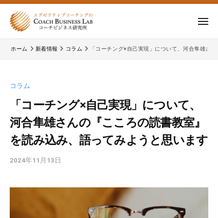
ー
コ
式
会
ン
メ
社
テ
ニ
株
株
ュ
コ
ン
ー
ホーム
新着情報
コラム
「コーチング×自己実現」について、河合隼雄さ
式
ー
式
ツ
チ
会
会
へ
ビ
コ
社
ス
コラム
ジ
ー
コ
キ
ネ
チ
「コーチング×自己実現」について、
ー
ッ
ス
ビ
河合隼雄さんの『こころの読書教室』
チ
研
プ
ジ
ビ
究
を読み込み、語ってみようと思います
ネ
所
ジ
ス
2024年11月13日
b
ネ
研
y
究
ス
c
所
研
b
の
究
l
公
所