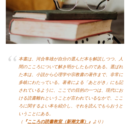
a
式
d
ホ
m
ー
i
ム
n
ペ
ー
ジ
で
本書は、河合隼雄が自分の選んだ本を解説しつつ、人
す
間のこころについて解き明かしたものである。選ばれ
。
た本は、小説から心理学や宗教書の著作まで、非常に
当
多岐にわたっている。著者による「あとがき」にも記
社
で
されているように、ここでの目的の一つは、現代にお
は
ける読書離れということが言われているなかで、ここ
主
ろに関するよい本を紹介し、それを読んでもらおうと
に
いうことにある。
、
（
『
こころの読書教室（新潮文庫）
』
より）
エ