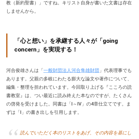
教（新約聖書）」ですね。キリスト自身が書いた文書は存在
。
しませんから。
そ
の
他
、
「心と想い」を承継する人々が「going
コ
concern」を実現する！
ー
チ
ン
河合俊雄さんは「
一般財団法人河合隼雄財団
」代表理事でも
グ
あります。父親の多岐にわたる膨大な論文や著作について、
を
編集・整理を担われています。今回取り上げる『こころの読
学
書教室』は、つい最近に読み終えた本なのですが、たくさん
び
の啓発を受けました。同書は「I～Ⅳ」の4章仕立てです。ま
た
ずは「Ⅰ」の書き出しを引用します。
い
士
業
読んでいただく本のリストをあげ、その内容を基にし
や