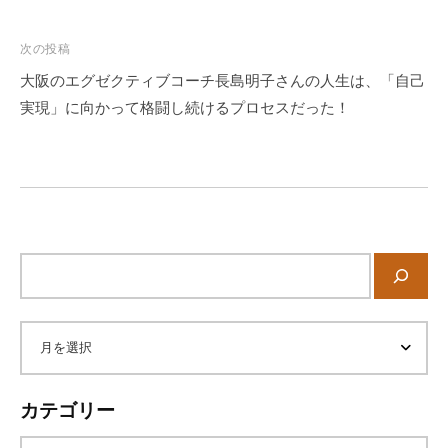
ビ
ゲ
次の投稿
ー
大阪のエグゼクティブコーチ長島明子さんの人生は、「自己
シ
実現」に向かって格闘し続けるプロセスだった！
ョ
ン
サ
イ
ト
内
ア
検
索
ー
カテゴリー