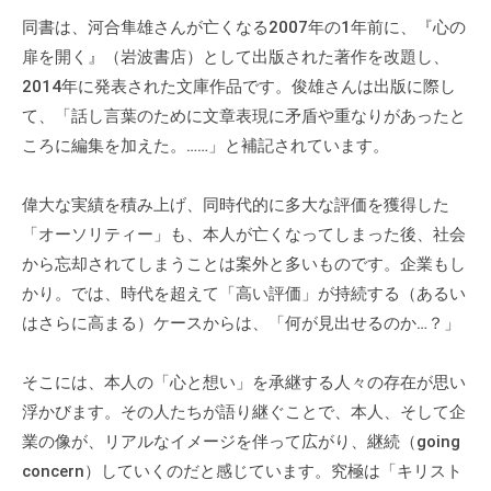
ィ
同書は、河合隼雄さんが亡くなる2007年の1年前に、『心の
ブ
扉を開く』（岩波書店）として出版された著作を改題し、
コ
2014年に発表された文庫作品です。俊雄さんは出版に際し
ー
て、「話し言葉のために文章表現に矛盾や重なりがあったと
チ
ころに編集を加えた。……」と補記されています。
ン
グ
偉大な実績を積み上げ、同時代的に多大な評価を獲得した
の
提
「オーソリティー」も、本人が亡くなってしまった後、社会
供
から忘却されてしまうことは案外と多いものです。企業もし
を
かり。では、時代を超えて「高い評価」が持続する（あるい
行
はさらに高まる）ケースからは、「何が見出せるのか…？」
な
っ
そこには、本人の「心と想い」を承継する人々の存在が思い
て
浮かびます。その人たちが語り継ぐことで、本人、そして企
い
業の像が、リアルなイメージを伴って広がり、継続（going
ま
concern）していくのだと感じています。究極は「キリスト
す