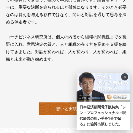
ーは、重要な決断を迫られるほど孤独になります。そのとき必要
なのは答えを与える存在ではなく、問いと対話を通して思考を深
める伴走者です。
コーチビジネス研究所は、個人の内省から組織の関係性までを視
野に入れ、意思決定の質と、人と組織の在り方を高める支援を続
けてきました。対話が変われば、人が変わり、人が変われば、組
織と未来が動き始めます。
代表取締役 五十嵐 久
×
日本経済新聞電子版特集「シ
想いと実績
ン・プロフェッショナル～現
代経営の担い手を1分で探
る」に協賛出演しました。