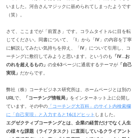
チ
いました。河合さんマジックに嵌められてしまったようです
ン
（笑）。
グ
を
さて、ここまでが「前置き」です。コラムタイトルに目を転
社
じてください。同書について、「Ⅰ」から「Ⅳ」の内容を丁寧
内
に解説してみたい気持ちを抑え、「Ⅳ」について引用し、コ
に
ーチングに敷衍してみようと思います。というのも
「Ⅳ…お
導
のれを超えるもの」
の全63ページに通底するテーマが
「自己
入
実現」
だからです。
し
た
弊社（株）コーチビジネス研究所は、ホームページとは別の
い
URLで、
「コーチング情報局」
をインターネット上に公開し
中
ています。その中の
「コーチング大百科」のサイト内検索欄
小
企
に「自己実現」と入力すると16ほどヒット
しました。
業
エグゼクティブコーチングとは、企業の経営だけでなく人生
の
の様々な課題（ライフタスク）に直面しているクライアント
方