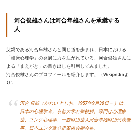
グ
ゼ
ク
河合俊雄さんは河合隼雄さんを承継する
テ
人
ィ
ブ
父親である河合隼雄さんと同じ道を歩まれ、日本における
コ
ー
「臨床心理学」の発展に力を注がれている、河合俊雄さんに
チ
よる「まえがき」の書き出しを引用してみました。
の
河合俊雄さんのプロフィールを紹介します。（Wikipediaよ
育
り）
成
、
河合 俊雄（かわい としお、1957年9月30日 – ）は、
エ
グ
日本の心理学者。京都大学名誉教授。専門は心理療
ゼ
法、ユング心理学。一般財団法人河合隼雄財団代表理
ク
事。日本ユング派分析家協会副会長。
テ