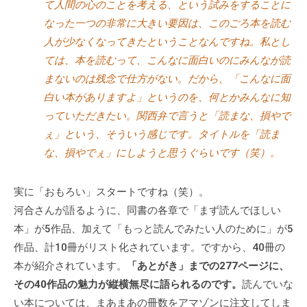
て人間の心のことを考える、という試みをすることに
個
なった一つの非常に大きい要因は、このごろ本を読む
人
人が少なくなってきたということなんですね。私とし
の
ては、本を読むって、こんなに面白いのにみんなが読
方
まないのは残念で仕方がない。だから、「こんなに面
、
白い本がありますよ」というのを、何とかみんなに知
コ
ー
っていただきたい。関西弁で言うと「読まな、損やで
チ
ぇ」という、そういう感じです。タイトルを「読ま
を
な、損やでぇ」にしようと思うぐらいです（笑）。
探
し
実に「おもろい」スタートですね（笑）。
て
河合さんが語るように、同書の各章で「まず読んでほしい
い
本」が5作品、加えて「もっと読んでみたい人のために」が5
る
作品、計10冊がリスト化されています。ですから、40冊の
方
本が紹介されています。
「あとがき」までの277ページに、
、
その40作品の魅力が縦横無尽に語られるのです。
読んでいな
コ
い本については、まあまあの冊数をアマゾンに注文してしま
ー