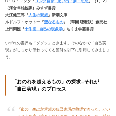
C・Ｇ・ユング『
ユング自伝―思い出・夢・思想
』（1、2）
に
（河合隼雄他訳）みすず書房
ご
大江健三郎『
人生の親戚
』新潮文庫
相
ルドルフ・オットー『
聖なるもの
』（華園 聰麿訳）創元社
談
上田閑照『
十牛図…自己の現象学
』ちくま学芸書房
く
だ
いずれの書評も「ググッ」ときます。そのなかで「自己実
さ
現」がしっかり伝わってくる箇所を以下に引用してみましょ
い
う。
。
「おのれを超えるもの」の探求…それが
「自己実現」のプロセス
「私の一生は無意識の自己実現の物語であった」とい