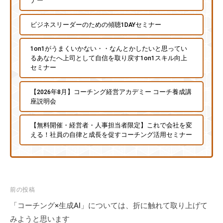
ナー
ビジネスリーダーのための傾聴1DAYセミナー
1on1がうまくいかない・・なんとかしたいと思ってい
るあなたへ上司として自信を取り戻す1on1スキル向上
セミナー
【2026年8月】コーチング経営アカデミー コーチ養成講
座説明会
【無料開催・経営者・人事担当者限定】これで会社を変
える！社員の自律と成長を促すコーチング活用セミナー
投
前の投稿
稿
「コーチング×生成AI」については、折に触れて取り上げて
ナ
みようと思います