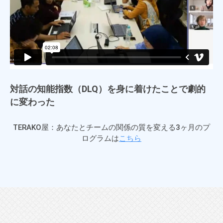
個
人
の
方
、
コ
ー
対話の知能指数（DLQ）を身に着けたことで劇的
チ
に変わった
を
探
TERAKO屋：あなたとチームの関係の質を変える3ヶ月のプ
し
ログラムは
こちら
て
い
る
方
、
コ
ー