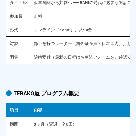
タイトル
孤軍奮闘から共創へ ── BANIの時代に必要な対話ス
参加費
無料
形式
オンライン（Zoom）／約90分
対象
部下を持つリーダー（海外駐在員・日本国内）／赴任
開催
随時受付（最新の日程はお申込フォームをご確認くだ
TERAKO屋 プログラム概要
項目
内容
期間
3ヶ月（隔週・全6回）