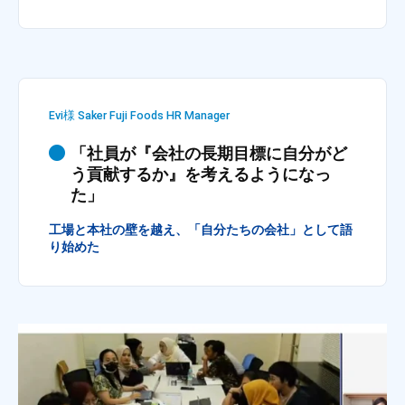
。
そ
の
他
、
Evi様 Saker Fuji Foods HR Manager
コ
ー
「社員が『会社の長期目標に自分がど
う貢献するか』を考えるようになっ
チ
た」
ン
グ
工場と本社の壁を越え、「自分たちの会社」として語
を
り始めた
学
び
た
い
士
業
や