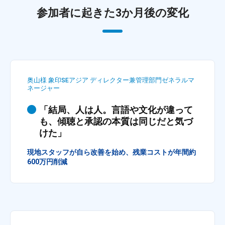
グ
参加者に起きた3か月後の変化
ゼ
ク
テ
ィ
ブ
奥山様 象印SEアジア ディレクター兼管理部門ゼネラルマ
コ
ネージャー
ー
チ
「結局、人は人。言語や文化が違って
の
も、傾聴と承認の本質は同じだと気づ
育
けた」
成
現地スタッフが自ら改善を始め、残業コストが年間約
、
600万円削減
エ
グ
ゼ
ク
テ