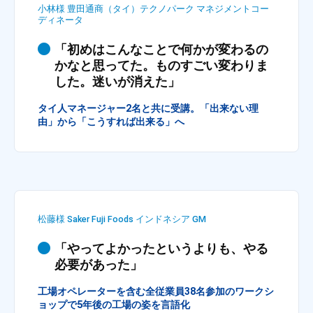
小林様 豊田通商（タイ）テクノパーク マネジメントコー
ィ
ディネータ
ブ
コ
「初めはこんなことで何かが変わるの
ー
かなと思ってた。ものすごい変わりま
チ
した。迷いが消えた」
ン
タイ人マネージャー2名と共に受講。「出来ない理
グ
由」から「こうすれば出来る」へ
の
提
供
を
行
な
松藤様 Saker Fuji Foods インドネシア GM
っ
「やってよかったというよりも、やる
て
必要があった」
い
ま
工場オペレーターを含む全従業員38名参加のワークシ
ョップで5年後の工場の姿を言語化
す