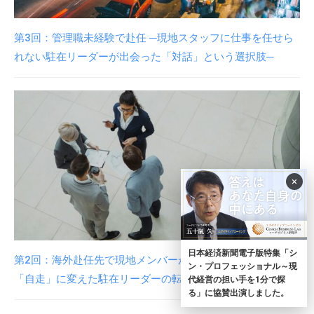
第3回：管理職未経験で赴任 ─現地スタッフに仕事を任せら
れない駐在リーダーが出会った「対話」という選択肢─
×
日本経済新聞電子版特集「シ
第2回：海外赴任先で現地メンバーが動かない ─指示待ちを
ン・プロフェッショナル～現
「自走」に変えた駐在リーダーの転換点─
代経営の担い手を1分で探
る」に協賛出演しました。