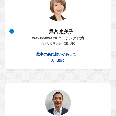
呉宮 恵美子
WAY FORWARD コーチング 代表
元メリルリンチ／GE／AIG
数字の裏に想いがあって、
人は動く