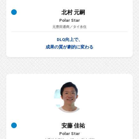
北村 元嗣
Polar Star
元豊田通商／タイ永住
DLQ向上で、
成果の質が劇的に変わる
安藤 佳祐
Polar Star