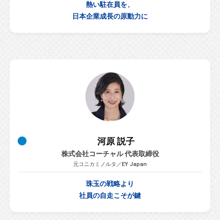
熱い駐在員を、
な
日本企業成長の原動力に
ど
、
コ
ー
チ
ン
グ
に
関
す
河原 説子
る
株式会社コーチャル 代表取締役
こ
元コニカミノルタ／EY Japan
と
は
珠玉の戦略より
お
社員の自走こそが鍵
気
軽