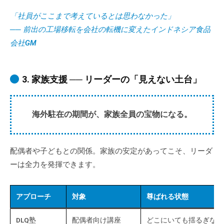
「社員がここまで考えているとは思わなかった」
── 前出の工場移転を会社の転機に変えたインドネシア食品
会社GM
3. 家族支援 ── リーダーの「見えない土台」
海外駐在の期間が、家族全員の宝物になる。
配偶者や子どもとの関係。家族の安定があってこそ、リーダ
ーは全力を発揮できます。
アプローチ
対象
尊ばれる状態
DLQ塾
配偶者向け講座
どこにいても揺るぎない