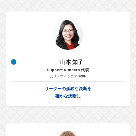
に
ご
相
談
く
だ
さ
い
山本 知子
。
Support Runners 代表
元サノフィ シニアHRBP
リーダーの孤独な決断を
確かな決断に