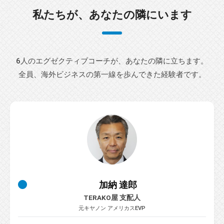
チ
私たちが、あなたの隣にいます
ン
グ
を
社
6人のエグゼクティブコーチが、あなたの隣に立ちます。
内
全員、海外ビジネスの第一線を歩んできた経験者です。
に
導
入
し
た
い
中
小
加納 達郎
企
業
TERAKO屋 支配人
元キヤノン アメリカスEVP
の
方