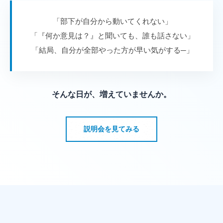
式
日
ホ
by
「部下が自分から動いてくれない」
ー
cbladmin
「『何か意見は？』と聞いても、誰も話さない」
ム
「結局、自分が全部やった方が早い気がする─」
ペ
ー
ジ
で
そんな日が、増えていませんか。
す
。
説明会を見てみる
当
社
で
は
主
に
、
エ