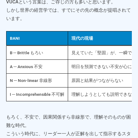
VUCAという言葉は、ご存じの方も多いと思います。
しかし世界の経営学では、すでにその先の概念が提唱されて
います。
BANI
現代の現場
B ─ Brittle もろい
見えていた「堅固」が、一瞬で崩
A ─ Anxious 不安
明日を預測できない不安が心に貼
N ─ Non-linear 非線形
原因と結果がつながらない
I ─ Incomprehensible 不可解
理解しようとしても説明できない
もろく、不安で、因果関係すら非線形で、理解そのものが困
難な時代。
こういう時代に、リーダー一人が正解を出して指示するスタ