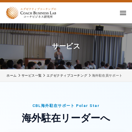
ー
コ
式
会
ン
メ
社
テ
ニ
株
株
ュ
コ
ン
ー
式
ー
式
ツ
チ
会
会
へ
サービス
ビ
コ
社
ス
ジ
ー
コ
キ
ネ
チ
ー
ッ
ス
ビ
チ
研
プ
ジ
ホーム
サービス一覧
エグゼクティブコーチング
海外駐在員サポート
ビ
究
ネ
所
ジ
ス
ネ
研
2026
究
ス
CBL海外駐在サポート Polar Star
年
所
研
5
海外駐在リーダーへ
の
月
究
公
6
所