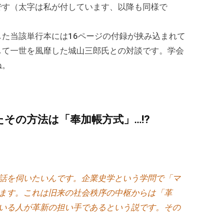
です（太字は私が付しています、以降も同様で
た当該単行本には16ページの付録が挟み込まれて
して一世を風靡した城山三郎氏との対談です。学会
ね。
その方法は「奉加帳方式」…!?
話を伺いたいんです。企業史学という学問で「マ
ます。これは旧来の社会秩序の中枢からは「革
いる人が革新の担い手であるという説です。その