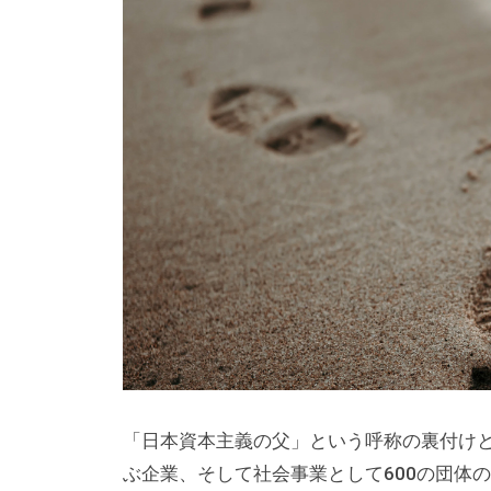
研
の
l
究
公
a
所
d
式
m
ホ
i
ー
n
ム
ペ
ー
ジ
で
す
。
当
社
「日本資本主義の父」という呼称の裏付けと
で
ぶ企業、そして社会事業として600の団体