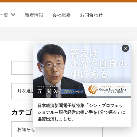
一覧
新着情報
会社概要
お問合わせ
×
サ
イ
ト
内
ア
検
索
日本経済新聞電子版特集「シン・プロフェッ
ー
カテゴリー
ショナル～現代経営の担い手を1分で探る」に
協賛出演しました。
カ
お知らせ