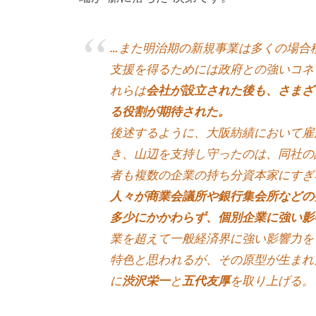
成
、
…また明治期の新規事業は多くの場合
エ
支援を得るためには政府との強いコネ
グ
れらは
会社が設立された後も、さまざ
ゼ
る役割が期待された。
ク
後述するように、大阪紡績において雇
テ
き、山辺を支持し守ったのは、同社の
ィ
者も複数の企業の持ち分資本家にすぎ
ブ
人々が商業会議所や銀行集会所などの
コ
多少にかかわらず、個別企業に強い影
ー
業を超えて一般経済界に強い影響力を
チ
特色と思われるが、その原型が生まれ
ン
に
渋沢栄一
と
五代友厚
を取り上げる。
グ
の