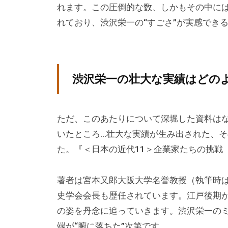
は
れます。この圧倒的な数、しかもその中に
主
れており、渋沢栄一の“すごさ”が実感でき
に
、
エ
グ
渋沢栄一の壮大な実績はどの
ゼ
ク
ただ、このあたりについて深堀した資料は
テ
いたところ…壮大な実績が生み出された、
ィ
た。『＜日本の近代11＞企業家たちの挑戦（
ブ
コ
著者は宮本又郎大阪大学名誉教授（執筆時
ー
チ
史学会会長も歴任されています。江戸後期
の
の姿を丹念に追っていきます。渋沢栄一の
育
端が“腑に落ちた”次第です。