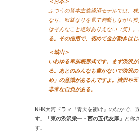
＜宮本＞
方
ふつうの資本主義経済モデルでは、株
、
なり、収益なりを見て判断しながら投
コ
はそんなこと絶対ありえない（笑）。
ー
る。その信用で、初めて金が動きはじ
チ
を
＜城山＞
探
いわゆる奉加帳形式です。まず渋沢が
し
る。あとのみんなも書かないで渋沢の
て
め」の意識があるんですよ。渋沢や五
い
非常な自負がある。
る
方
NHK大河ドラマ『青天を衝け』のなかで、
、
す。
「東の渋沢栄一・西の五代友厚」
と称
コ
す。
ー
チ