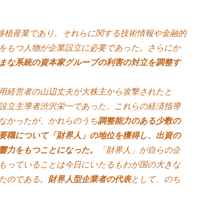
移植産業であり、それらに関する技術情報や金融的
をもつ人物が企業設立に必要であった。さらにか
まな系統の資本家グループの利害の対立を調整す
用経営者の山辺丈夫が大株主から攻撃されたと
設立主導者渋沢栄一であった。これらの経済指導
なかったが、かれらのうち
調整能力のある少数の
要職について「財界人」の地位を獲得し、出資の
響力をもつことになった。
「財界人」が自らの企
もっていることは今日にいたるもわが国の大きな
たのである。
財界人型企業者の代表
として、のち