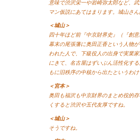
意味で渋沢栄一や岩崎弥太郎など、武
ー
マン仮説にあてはまります。城山さん
チ
＜城山＞
ン
四十年ほど前『中京財界史』（『創意
グ
幕末の尾張藩に奥田正香という人物が
を
学
われた人で、下級役人の出身で実業家
び
にきて、名古屋はずいぶん活性化する
た
もに旧秩序の中核から出たというわけ
い
＜宮本＞
士
奥田も福沢も中京財界のまとめ役的存
業
くすると渋沢や五代友厚ですね。
や
個
＜城山＞
人
そうですね。
の