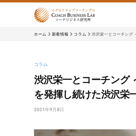
式
コ
会
ン
社
テ
株
株
コ
ン
ホーム
新着情報
コラム
渋沢栄一とコーチング
式
式
ー
ツ
チ
会
会
へ
ビ
コ
社
ス
ジ
ー
コラム
コ
キ
ネ
チ
ー
ッ
渋沢栄一とコーチング
ス
ビ
プ
チ
研
ジ
を発揮し続けた渋沢栄
究
ビ
ネ
所
ジ
ス
2021年9月8日
b
研
ネ
y
究
c
ス
所
b