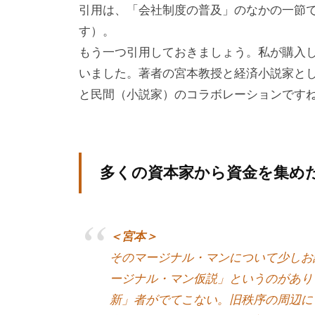
提
引用は、「会社制度の普及」のなかの一節
供
す）。
を
もう一つ引用しておきましょう。私が購入し
行
いました。著者の宮本教授と経済小説家と
な
と民間（小説家）のコラボレーションです
っ
て
い
ま
多くの資本家から資金を集めた
す
。
そ
＜宮本＞
の
そのマージナル・マンについて少しお
他
ージナル・マン仮説」というのがあり
、
新」者がでてこない。旧秩序の周辺に
コ