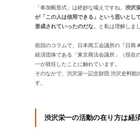
「奉加帳形式」は絶妙な喩えですね。
渋沢
ン
が「この人は信用できる」という思いとし
グ
形成されていったのだな、
と私は理解しま
を
社
内
前回のコラムで、日本商工会議所の『日商 Ass
に
経済団体である「東京商法会議所」（現在
導
一が就任したことに触れています。
入
そのなかで、渋沢栄一記念財団 渋沢史料館
し
す。
た
い
中
渋沢栄一の活動の在り方は経
小
企
業