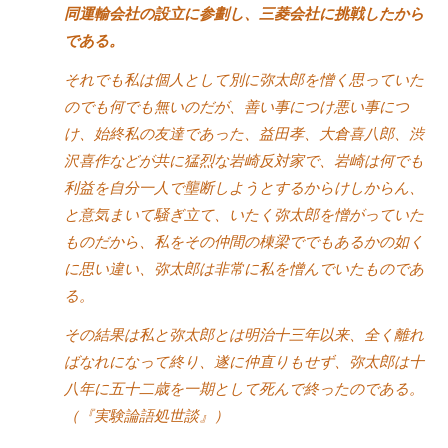
同運輸会社の設立に参劃し、三菱会社に挑戦したから
である。
それでも私は個人として別に弥太郎を憎く思っていた
のでも何でも無いのだが、善い事につけ悪い事につ
け、始終私の友達であった、益田孝、大倉喜八郎、渋
沢喜作などが共に猛烈な岩崎反対家で、岩崎は何でも
利益を自分一人で壟断しようとするからけしからん、
と意気まいて騒ぎ立て、いたく弥太郎を憎がっていた
ものだから、私をその仲間の棟梁ででもあるかの如く
に思い違い、弥太郎は非常に私を憎んでいたものであ
る。
その結果は私と弥太郎とは明治十三年以来、全く離れ
ばなれになって終り、遂に仲直りもせず、弥太郎は十
八年に五十二歳を一期として死んで終ったのである。
（『実験論語処世談』）