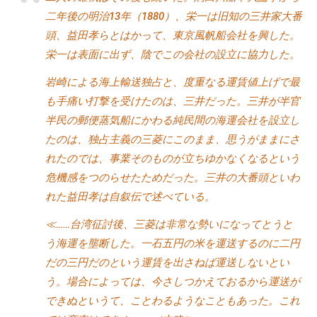
二年後の明治13年（1880）、栄一は旧知の三井家大番
頭、益田孝らとはかって、東京風帆船会社を興した。
栄一は表面に出ず、陰でこの会社の設立に協力した。
岩崎による海上輸送独占と、度重なる運賃値上げで最
も手痛い打撃を受けたのは、三井だった。三井が半官
半民の郵便蒸気船にかわる純民間の海運会社を設立し
たのは、独占主義の三菱にこのまま、思うがままにさ
れたのでは、事業そのものが立ちゆかなくなるという
危機感をつのらせたためだった。三井の大番頭といわ
れた益田孝は自叙伝で述べている。
≪……台湾征討後、三菱は非常な勢いになってとうと
う海運を壟断した。一石五円の米を運送するのに二円
だの三円だのという運賃を出さねば運送しないとい
う。場合によっては、今さしつかえておるから運送が
できぬというて、ことわるようなこともあった。これ