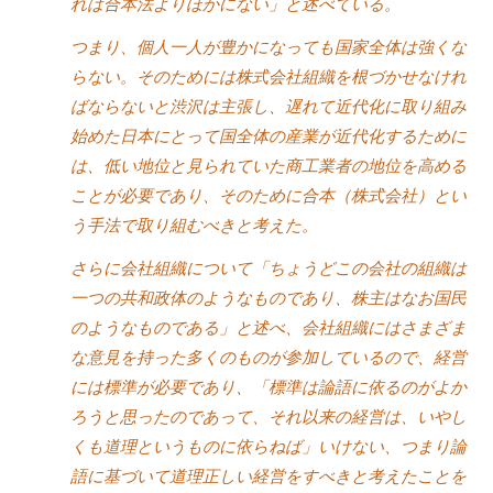
れは合本法よりほかにない」と述べている。
チ
つまり、個人一人が豊かになっても国家全体は強くな
ン
グ
らない。そのためには株式会社組織を根づかせなけれ
を
ばならないと渋沢は主張し、遅れて近代化に取り組み
社
始めた日本にとって国全体の産業が近代化するために
内
は、低い地位と見られていた商工業者の地位を高める
に
ことが必要であり、そのために合本（株式会社）とい
導
う手法で取り組むべきと考えた。
入
さらに会社組織について「ちょうどこの会社の組織は
し
た
一つの共和政体のようなものであり、株主はなお国民
い
のようなものである」と述べ、会社組織にはさまざま
中
な意見を持った多くのものが参加しているので、経営
小
には標準が必要であり、「標準は論語に依るのがよか
企
ろうと思ったのであって、それ以来の経営は、いやし
業
くも道理というものに依らねば」いけない、つまり論
の
語に基づいて道理正しい経営をすべきと考えたことを
方