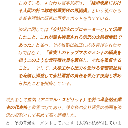
じめている。すなわち宮本又郎は、
「経済現象におけ
に
る人間の持つ戦略的重要性の再認識」
という視点から
ご
企業者活動の研究に再度スポットを当てている。
相
談
渋沢に関しては
「会社設立のプロモーターとして活躍
く
したこと、これが最も特筆される渋沢の企業者活動で
だ
あった」
と述べ、その役割は設立にのみ発揮されたわ
さ
けではなく、
「事実上のトップマネジメントの職責を
い
担うこのような管理職社員を選任し、それを監督する
。
こと」
、そして、
大株主から圧力を受ける管理職社員
を庇護し調整して会社運営の責任を果たす役割も求め
られたこと
を指摘している。
渋沢をして
血気（アニマル・スピリット）を持つ革新的企業
者の代表格
と位置づけており、設立後の会社運営の側面を渋
沢の役割として初めて高く評価した。
と、その背景をコメントしています（太字は私が付していま