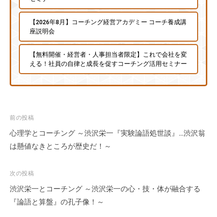
【2026年8月】コーチング経営アカデミー コーチ養成講
座説明会
【無料開催・経営者・人事担当者限定】これで会社を変
える！社員の自律と成長を促すコーチング活用セミナー
投
前の投稿
稿
心理学とコーチング ～渋沢栄一『実験論語処世談』…渋沢翁
ナ
は懸値なきところが歴史だ！～
ビ
ゲ
次の投稿
ー
渋沢栄一とコーチング ～渋沢栄一の心・技・体が融合する
シ
『論語と算盤』の孔子像！～
ョ