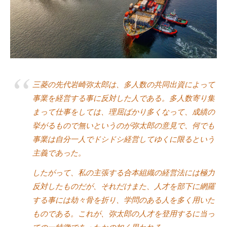
式
m
ホ
i
ー
n
ム
ペ
ー
ジ
三菱の先代岩崎弥太郎は、多人数の共同出資によって
で
事業を経営する事に反対した人である。多人数寄り集
す
まって仕事をしては、理屈ばかり多くなって、成績の
。
挙がるもので無いというのが弥太郎の意見で、何でも
当
事業は自分一人でドシドシ経営してゆくに限るという
社
主義であった。
で
は
したがって、私の主張する合本組織の経営法には極力
主
反対したものだが、それだけまた、人才を部下に網羅
に
する事には劫々骨を折り、学問のある人を多く用いた
、
ものである。これが、弥太郎の人才を登用するに当っ
エ