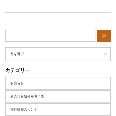
ン
サ
イ
ト
内
ア
検
索
ー
カテゴリー
カ
お知らせ
イ
新入社員研修を考える
海外駐在のヒント
ブ