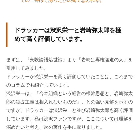
ての一特徴であったかの如く思われる。
グ
ゼ
ク
テ
ドラッカーは渋沢栄一と岩崎弥太郎を極
ィ
めて高く評価しています。
ブ
コ
ー
まずは、『実験論語処世談』より「岩崎は専権邁進の人」を
チ
引用してみました。
の
ドラッカーが渋沢栄一を高く評価していたことは、これまで
育
のコラムでも紹介しています。
成
渋沢栄一は、「合本組織という経営の根幹思想と、岩崎弥太
、
郎の独占主義は相入れないものだ」、との強い見解を示すの
エ
ですが、ドラッカーは渋沢栄一と並び岩崎弥太郎も高く評価
グ
しています。私は渋沢ファンですが、ここについては理解を
ゼ
深めたいと考え、次の著作を手に取りました。
ク
テ