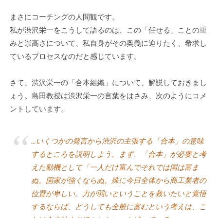
個
まさにコーチングの人間観です。
人
私が渋沢栄一をこうして語るのは、この「任せる」ことの重
の
みと崇高さについて、私自身がその奥義に迫りたく、希求し
方
ているプロセスなのだと感じています。
、
コ
ー
さて、渋沢栄一の「合本組織」について、解説しておきまし
チ
ょう。島田教授は渋沢栄一の言葉をはさみ、次のようにコメ
を
ントしています。
探
し
…いくつかの発言から渋沢の主張する「合本」の意味
て
するところを説明しよう。まず、「合本」が必要と考
い
る
えた動機として「一人だけ富んでそれでは国は富ま
方
ぬ。国家が強くならぬ。殊に今日全体から商工業者の
、
位置が卑しい。力が弱いということを救いたいと覚悟
コ
するならば、どうしても全般に富むという考えは、こ
ー