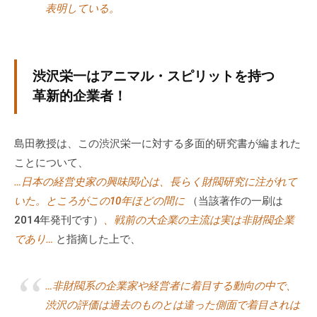
表明している。
な
ど
、
コ
渋沢栄一はアニマル・スピリットを持つ
ー
革新的企業者！
チ
ン
グ
島田教授は、この渋沢栄一に対する多面的研究書が編まれた
に
ことについて、
関
…日本の経営史家の興味関心は、長らく財閥研究に注がれて
す
いた。ところがこの10年ほどの間に
（当該著作の一刷は
る
2014年発刊です）
、戦前の大企業の主流は実は非財閥企業
こ
であり…
と指摘した上で、
と
は
お
…非財閥系の企業家や経営者に着目する動向の中で、
気
渋沢の評価は過去のものとは違った側面で着目されは
軽