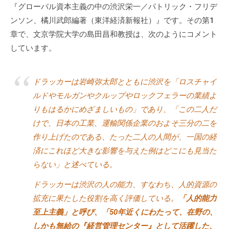
『グローバル資本主義の中の渋沢栄一／パトリック・フリデ
ィ
ブ
ンソン、橘川武郎編著（東洋経済新報社）』です。その第1
コ
章で、文京学院大学の島田昌和教授は、次のようにコメント
ー
しています。
チ
ン
ドラッカーは岩崎弥太郎とともに渋沢を「ロスチャイ
グ
ルドやモルガンやクルップやロックフェラーの業績よ
の
提
りもはるかにめざましいもの」であり、「この二人だ
供
けで、日本の工業、運輸関係企業のおよそ三分の二を
を
作り上げたのである、たった二人の人間が、一国の経
行
済にこれほど大きな影響を与えた例はどこにも見当た
な
らない」と述べている。
っ
ドラッカーは渋沢の人の能力、すなわち、人的資源の
て
拡充に果たした役割を高く評価している。
「人的能力
い
ま
至上主義」と呼び、「50年近くにわたって、在野の、
す
しかも無給の『経営管理センター』として活躍した、