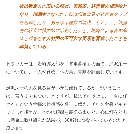
。
彼は数百人の若い公務員、実業家、経営者の相談役と
そ
なり、指導者となった。
彼は訓練事業や経営者クラブ
の
を組織したり、あらゆる種類の講座、セミナー、討論
他
会の設立に精力的に活動した」と、岩崎による資本増
、
殖と対をなす
人材面の不可欠な要素を育成したことを
コ
称賛している。
ー
チ
ドラッカーは、岩崎弥太郎を「資本蓄積」の面で、渋沢栄一
ン
については、「人材育成」への高い貢献を評価しています。
グ
を
学
渋沢栄一の人を見る目がいかに優れているか…ということ
び
は、言うまでもないことですが、私はそれ以上に、「君に任
た
せる」という全幅の信頼感を相手に伝え、それを全身でキャ
い
ッチした相手が、その信頼感を裏切るまいと、心に灯をとも
士
し懸命に取り組んだ結果が、500社につながっているのだと
業
思います。
や