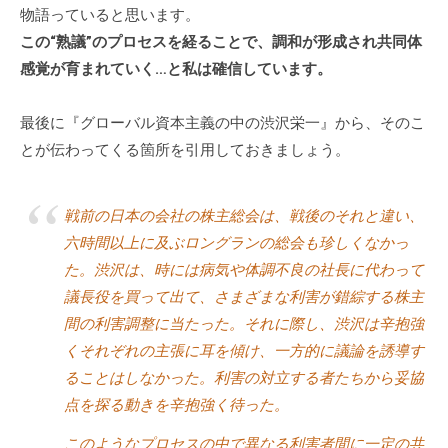
物語っていると思います。
この“熟議”のプロセスを経ることで、調和が形成され共同体
感覚が育まれていく…と私は確信しています。
最後に『グローバル資本主義の中の渋沢栄一』から、そのこ
とが伝わってくる箇所を引用しておきましょう。
戦前の日本の会社の株主総会は、戦後のそれと違い、
六時間以上に及ぶロングランの総会も珍しくなかっ
た。渋沢は、時には病気や体調不良の社長に代わって
議長役を買って出て、さまざまな利害が錯綜する株主
間の利害調整に当たった。それに際し、渋沢は辛抱強
くそれぞれの主張に耳を傾け、一方的に議論を誘導す
ることはしなかった。利害の対立する者たちから妥協
点を探る動きを辛抱強く待った。
このようなプロセスの中で異なる利害者間に一定の共