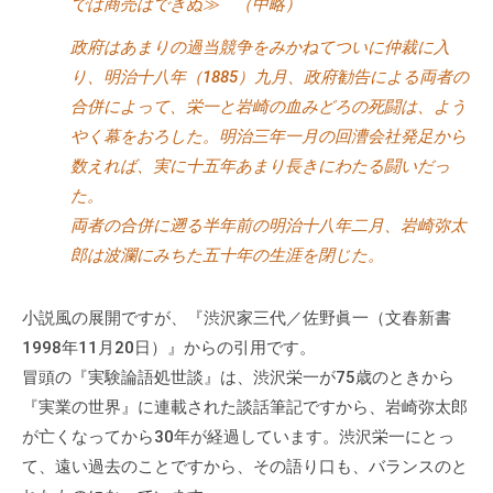
では商売はできぬ≫
（中略）
政府はあまりの過当競争をみかねてついに仲裁に入
り、明治十八年（1885）九月、政府勧告による両者の
合併によって、栄一と岩崎の血みどろの死闘は、よう
やく幕をおろした。明治三年一月の回漕会社発足から
数えれば、実に十五年あまり長きにわたる闘いだっ
た。
両者の合併に遡る半年前の明治十八年二月、岩崎弥太
郎は波瀾にみちた五十年の生涯を閉じた。
小説風の展開ですが、『渋沢家三代／佐野眞一（文春新書
1998年11月20日）』からの引用です。
冒頭の『実験論語処世談』は、渋沢栄一が75歳のときから
『実業の世界』に連載された談話筆記ですから、岩崎弥太郎
が亡くなってから30年が経過しています。渋沢栄一にとっ
て、遠い過去のことですから、その語り口も、バランスのと