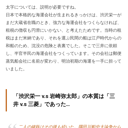
太字については、説明が必要ですね。
日本で本格的な海運会社が生まれるきっかけは、渋沢栄一が
まだ大蔵省在職のとき、強力な海運会社をつくらなければ、
租税の徴収も円滑にいかない、と考えたためです。当時の租
税はまだ米納であり、それを運ぶ民間の船は江戸時代からの
和船のため、沈没の危険と表裏でした。そこで三井に依頼
し、半官半民の海運会社をつくっています。その会社は郵便
蒸気船会社に名前が変わり、明治初期の海運を一手に担って
いました。
「渋沢栄一 v.s 岩崎弥太郎」の本質は「三
井 v.s 三菱」であった…
二人の確執はその後も続いた。隅田川船中大論争から