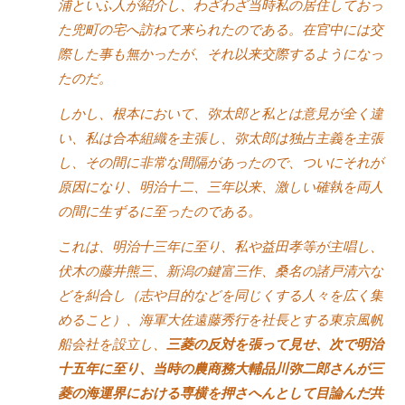
浦といふ人が紹介し、わざわざ当時私の居住しておっ
た兜町の宅へ訪ねて来られたのである。在官中には交
際した事も無かったが、それ以来交際するようになっ
たのだ。
しかし、根本において、弥太郎と私とは意見が全く違
い、私は合本組織を主張し、弥太郎は独占主義を主張
し、その間に非常な間隔があったので、ついにそれが
原因になり、明治十二、三年以来、激しい確執を両人
の間に生ずるに至ったのである。
これは、明治十三年に至り、私や益田孝等が主唱し、
伏木の藤井熊三、新潟の鍵富三作、桑名の諸戸清六な
どを糾合し
（志や目的などを同じくする人々を広く集
めること）、
海軍大佐遠藤秀行を社長とする東京風帆
船会社を設立し、
三菱の反対を張って見せ、次で明治
十五年に至り、当時の農商務大輔品川弥二郎さんが三
菱の海運界における専横を押さへんとして目論んだ共