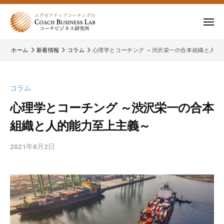
ー
コ
式
会
ン
メ
社
テ
ニ
株
株
ュ
コ
ン
ー
ホーム
新着情報
コラム
心理学とコーチング ～渋沢栄一の合本組織と人的
式
ー
式
ツ
チ
会
会
へ
ビ
コ
社
ス
コラム
ジ
ー
コ
キ
ネ
チ
心理学とコーチング ～渋沢栄一の合本
ー
ッ
ス
ビ
組織と人的能力至上主義～
チ
研
プ
ジ
ビ
究
ネ
2021年8月2日
b
所
ジ
ス
y
ネ
研
c
究
ス
b
所
研
l
の
a
究
公
d
所