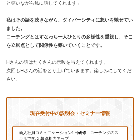
と笑いながら私に話してくれます」
個
人
私はその話を聴きながら、ダイバーシティに想いを馳せてい
の
ました。
方
コーチングとはすなわち一人ひとりの多様性を重視し、そこ
、
コ
を立脚点として関係性を築いていくことです。
ー
チ
Hさんの話はたくさんの示唆を与えてくれます。
を
次回もHさんの話をとり上げていきます。楽しみにしてくだ
探
さい。
し
て
い
る
現在受付中の説明会・セミナー情報
方
、
コ
新入社員コミュニケーション1日研修 ─コーチングのス
ー
キルで学ぶ 報連相力アップ─