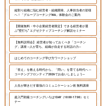
チ
縦割り組織に悩む経営者・組織開発、人事担当者の皆様
ン
へ！「グループコーチングWA」体験会のご案内
グ
を
【開催無料・中小企業経営者限定】できる経営者が選
社
ぶ“壁打ち” エグゼクティブコーチング解説セミナー
内
に
【無料説明会】 経営者が知っておくべき「コーチン
導
グ」講座 ─人が育ち、組織が自走する対話の力─
入
し
はじめてのコーチング学び方ワークショップ
た
い
「答え」を教える時代から、「問い」を育てる時代へ ─
コーチングフロンティア2026でお会いしましょう─
中
小
人生が輝きだす最強のコミュニケーション術 無料講座
企
業
超入門初級コーチングいろは1DAY（10:00-17:00）セミ
の
ナー
方