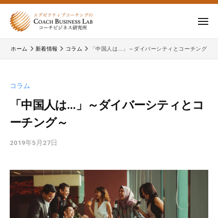
ー
コ
式
会
ン
メ
社
テ
ニ
株
株
ュ
コ
ン
ー
ホーム
新着情報
コラム
「中国人は…」～ダイバーシティとコーチング～
式
ー
式
ツ
チ
会
会
へ
ビ
コ
社
ス
コラム
ジ
ー
コ
キ
ネ
チ
「中国人は…」～ダイバーシティとコ
ー
ッ
ス
ビ
ーチング～
チ
研
プ
ジ
ビ
究
ネ
2019年5月27日
b
所
ジ
ス
y
ネ
研
c
究
ス
b
所
研
l
の
a
究
公
d
所