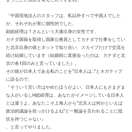
。
そ
「中国現地法人のスタッフは、私以外すべて中国人でした
の
が、それぞれが実に個性的でした。
他
副総経理はＴさんという大連出身の女性です。
、
カナダ国籍を取得し国家公務員としてカナダで仕事をしてい
コ
た北京出身の彼とネットで知り合い、スカイプだけで交流を
ー
続け結婚しています（結婚前に直接会ったのは、カナダと北
チ
京の各1回のみと言っていました）。
ン
グ
その彼が日本人である私のことを“日本人は…”とネガティブ
を
に語るので、
学
『そういう言い方はやめたほうがよい。日本人にもさまざま
び
な人がいるしH総経理は、あなたがイメージしている日本人
た
とは違うよ。あなたこそ上海人から“北京人は何かといえば
い
政治的議論を吹っかけるよね”と一般論を言われることに抵
士
抗を持つじゃない』
業
、と言ってやりました、
や