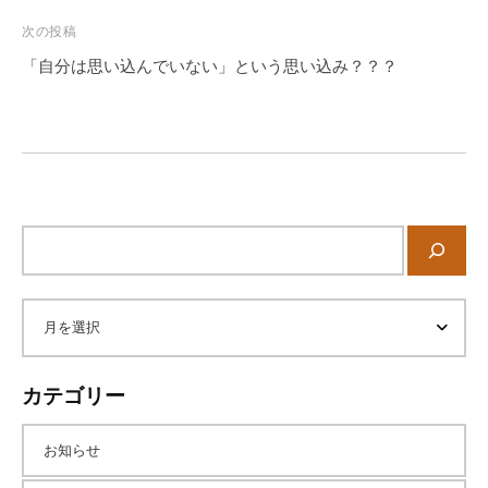
ビ
に
ゲ
次の投稿
ご
ー
「自分は思い込んでいない」という思い込み？？？
相
シ
談
ョ
く
ン
だ
さ
い
サ
。
イ
ト
内
ア
検
索
ー
カテゴリー
カ
お知らせ