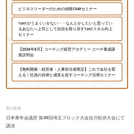
な
ビジネスリーダーのための傾聴1DAYセミナー
ど
、
1on1がうまくいかない・・なんとかしたいと思ってい
コ
るあなたへ上司として自信を取り戻す1on1スキル向上
セミナー
ー
チ
【2026年8月】コーチング経営アカデミー コーチ養成講
ン
座説明会
グ
に
【無料開催・経営者・人事担当者限定】これで会社を変
関
える！社員の自律と成長を促すコーチング活用セミナー
す
る
こ
と
投
前の投稿
は
稿
日本青年会議所 第49回埼玉ブロック大会吉川松伏大会にて
お
ナ
講演
気
軽