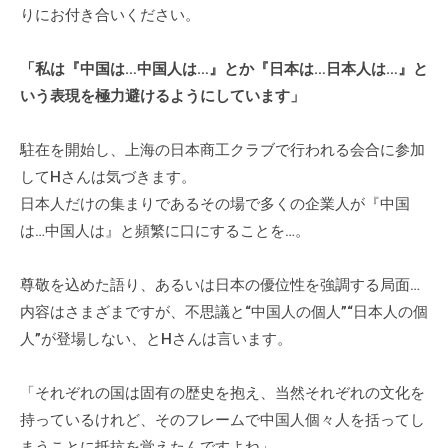
ィ
りにお付き合いください。
ブ
コ
「私は『中国は…中国人は…』とか『日本は…日本人は…』と
ー
いう表現を極力避けるようにしています」
チ
ン
駐在を開始し、上海の日本商工クラブで行われる会合に参加
グ
してHさんは気づきます。
の
日本人だけの集まりであるその場で多くの企業人が『中国
提
は…中国人は』と頻繁に口にすることを…。
供
を
尊敬を込めた語り、あるいは日本の優位性を強調する局面…
行
内容はさまざまですが、不思議と“中国人の個人”“日本人の個
な
人”が登場しない、とHさんは言います。
っ
て
い
「それぞれの国は固有の歴史を抱え、当然それぞれの文化を
ま
持っているけれど、そのフレームで中国人個々人を括ってし
す
まうことに抵抗を覚えたんですよね」