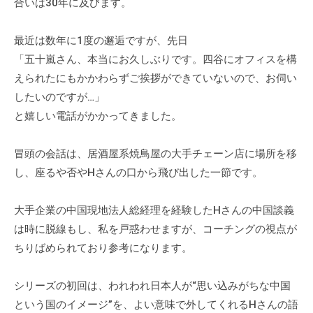
合いは30年に及びます。
グ
ゼ
最近は数年に1度の邂逅ですが、先日
ク
「五十嵐さん、本当にお久しぶりです。四谷にオフィスを構
テ
えられたにもかかわらずご挨拶ができていないので、お伺い
ィ
ブ
したいのですが…」
コ
と嬉しい電話がかかってきました。
ー
チ
冒頭の会話は、居酒屋系焼鳥屋の大手チェーン店に場所を移
の
し、座るや否やHさんの口から飛び出した一節です。
育
成
大手企業の中国現地法人総経理を経験したHさんの中国談義
、
は時に脱線もし、私を戸惑わせますが、コーチングの視点が
エ
ちりばめられており参考になります。
グ
ゼ
シリーズの初回は、われわれ日本人が“思い込みがちな中国
ク
という国のイメージ”を、よい意味で外してくれるHさんの語
テ