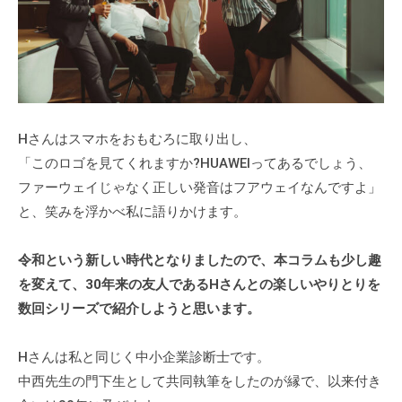
式
m
ホ
i
ー
n
ム
ペ
ー
Hさんはスマホをおもむろに取り出し、
ジ
「このロゴを見てくれますか?HUAWEIってあるでしょう、
で
ファーウェイじゃなく正しい発音はフアウェイなんですよ」
す
。
と、笑みを浮かべ私に語りかけます。
当
社
令和という新しい時代となりましたので、本コラムも少し趣
で
を変えて、30年来の友人であるHさんとの楽しいやりとりを
は
数回シリーズで紹介しようと思います。
主
に
Hさんは私と同じく中小企業診断士です。
、
中西先生の門下生として共同執筆をしたのが縁で、以来付き
エ