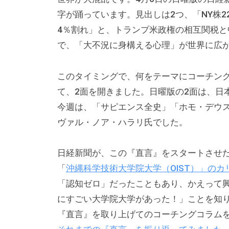
成
字が踊っています。見出しは2つ、「NY株22
、
4％割れ」と、トランプ米政権の相互関税
エ
で、「大不況に身構える心理」が世界に広
グ
ゼ
このタイミングで、何をテーマにコーチング
ク
て、2面を開きました。日曜版の2面は、日
テ
今週は、「サピエンス全史」「ホモ・デウ
ィ
ヴァル・ノア・ハラリ氏でした。
ブ
コ
日経新聞が、この『直言』をスタートさせたの
ー
「
沖縄科学技術大学院大学（OIST）」の
チ
「認知ゼロ」だったこともあり、かえって
ン
にすごい大学院大学があった！」ことを知
グ
『直言』を取り上げてのコーチングコラムを、
の