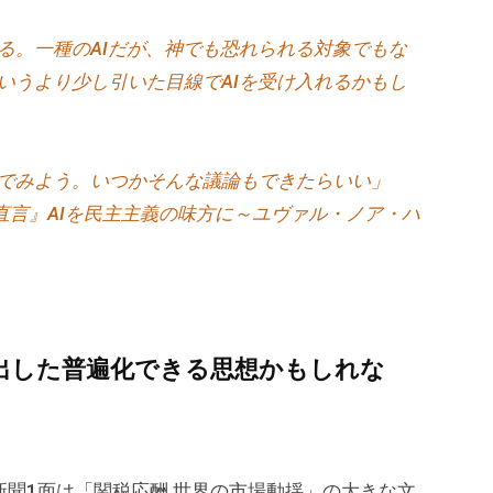
る。一種のAIだが、神でも恐れられる対象でもな
いうより少し引いた目線でAIを受け入れるかもし
でみよう。いつかそんな議論もできたらいい」
『直言』AIを民主主義の味方に～ユヴァル・ノア・ハ
出した普遍化できる思想かもしれな
新聞1面は「関税応酬 世界の市場動揺」の大きな文