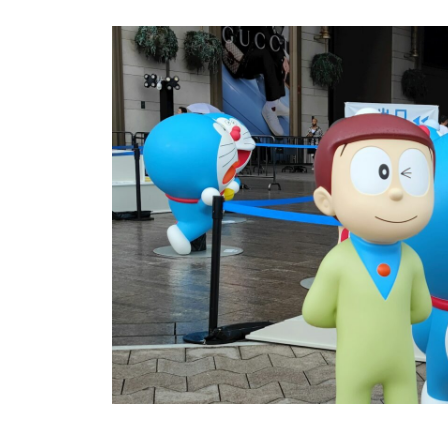
研
c
の
究
b
公
所
l
式
a
ホ
d
ー
m
ム
i
ペ
n
ー
ジ
で
す
。
当
社
で