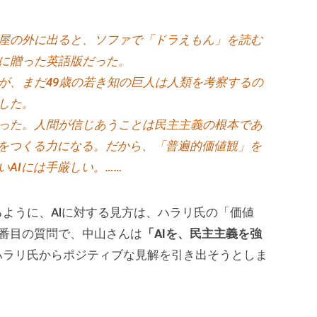
屋の外に出ると、ソファで「ドラえもん」を読む
に贈った英語版だった。
が、まだ49歳の若き知の巨人は人類を考察するの
した。
った。人間が信じあうことは民主主義の根本であ
会をつくる力になる。だから、「普遍的価値観」を
AIには手厳しい。……
ように、AIに対する見方は、ハラリ氏の「価値
番目の質問で、中山さんは
「AIを、民主主義を強
ハラリ氏からポジティブな見解を引き出そうとしま