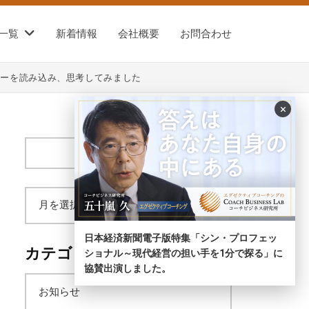
一覧
新着情報
会社概要
お問合わせ
ューを読み込み、思考してみました
×
サ
イ
ト
内
ア
検
索
日本経済新聞電子版特集「シン・プロフェッ
ー
カテゴリー
ショナル～現代経営の担い手を1分で探る」に
協賛出演しました。
カ
お知らせ