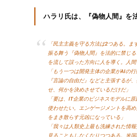
方
、
ハラリ氏は、『偽物人間』を
コ
ー
チ
「民主主義を守る方法は2つある。ま
を
振る舞う『偽物人間』を法的に禁じる
探
を流して誤った方向に人を導く。人間
し
「もう一つは開発主体の企業がAIの行
て
『言論の自由だ』などと主張するが、
い
せ、何かを決めさせているだけだ」
る
「要は、IT企業のビジネスモデルに原
方
使わせたい。エンゲージメントを高め
、
をまき散らす元凶になっている」
コ
「我々は人類史上最も洗練された情報
ー
見ることもしなくなりつつある。米国
チ