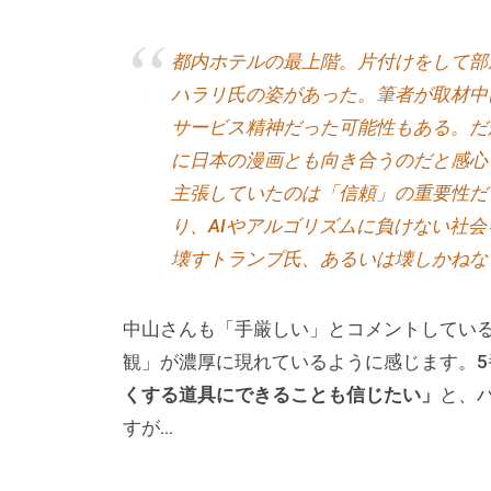
ー
チ
都内ホテルの最上階。片付けをして部
ン
ハラリ氏の姿があった。筆者が取材中
グ
サービス精神だった可能性もある。だ
を
に日本の漫画とも向き合うのだと感心
学
主張していたのは「信頼」の重要性だ
び
り、AIやアルゴリズムに負けない社
た
壊すトランプ氏、あるいは壊しかねない
い
士
中山さんも「手厳しい」とコメントしている
業
観」が濃厚に現れているように感じます。5
や
くする道具にできることも信じたい」
と、
個
すが…
人
の