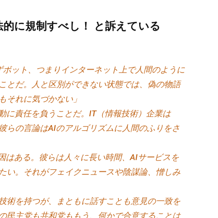
法的に規制すべし！ と訴えている
ずボット、つまりインターネット上で人間のように
ことだ。人と区別ができない状態では、偽の物語
もそれに気づかない」
動に責任を負うことだ。IT（情報技術）企業は
彼らの言論はAIのアルゴリズムに人間のふりをさ
因はある。彼らは人々に長い時間、AIサービスを
たい。それがフェイクニュースや陰謀論、憎しみ
技術を持つが、まともに話すことも意見の一致を
の民主党も共和党ももう、何かで合意することは