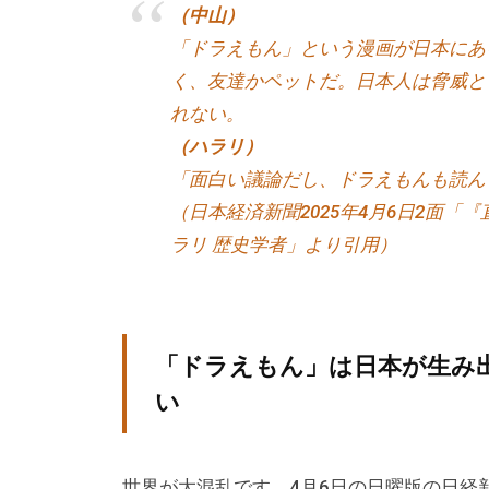
は
（中山）
主
「ドラえもん」という漫画が日本にあ
に
く、友達かペットだ。日本人は脅威と
、
れない。
エ
（ハラリ）
グ
「面白い議論だし、ドラえもんも読ん
ゼ
（日本経済新聞2025年4月6日2面「
ク
ラリ 歴史学者」より引用）
テ
ィ
ブ
コ
「ドラえもん」は日本が生み
ー
い
チ
の
育
世界が大混乱です。4月6日の日曜版の日経