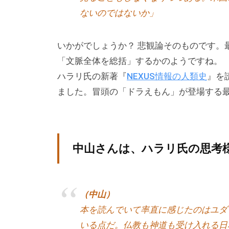
ないのではないか」
ン
グ
を
いかがでしょうか？ 悲観論そのものです。
社
「文脈全体を総括」するかのようですね。
内
ハラリ氏の新著『
NEXUS情報の人類史
』を
に
ました。冒頭の「ドラえもん」が登場する
導
入
し
中山さんは、ハラリ氏の思考
た
い
中
小
（中山）
企
本を読んでいて率直に感じたのはユダ
業
いる点だ。仏教も神道も受け入れる日