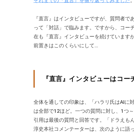
それまでの『直言』を振り返ってみました
提
供
『直言』はインタビューですが、質問者で
を
って「対話」で臨みます。ですから、コー
行
在も『直言』インタビューを続けています
な
前置きはこのくらいにして…
っ
て
い
ま
『直言』インタビューはコー
す
。
そ
全体を通しての印象は、「ハラリ氏はAIに
の
は全部で12ほど。一つの質問に対し、1つ
他
引用は最後の質問と回答です。「ドラえも
、
淳史本社コメンテーターは、次のように語
コ