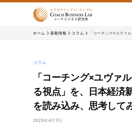
式
コ
会
ン
社
テ
株
株
コ
ン
ホーム
新着情報
コラム
「コーチング×ユヴァ
式
式
ー
ツ
チ
会
会
へ
ビ
コ
社
ス
ジ
ー
コラム
コ
キ
ネ
チ
ー
ッ
「コーチング×ユヴァ
ス
ビ
プ
チ
研
ジ
る視点」を、日本経済
究
ビ
ネ
所
を読み込み、思考して
ジ
ス
研
ネ
究
2025年4月7日
b
ス
y
所