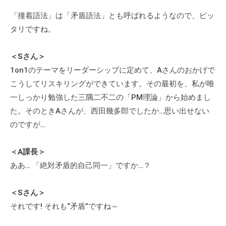
「撞着語法」は「矛盾語法」とも呼ばれるようなので、ピッ
タリですね。
＜Sさん＞
1on1のテーマをリーダーシップに定めて、Aさんのおかげで
こうしてリスキリングができています。その最初を、私が唯
一しっかり勉強した三隅二不二の「PM理論」から始めまし
た。そのときAさんが、西田幾多郎でしたか…思い出せない
のですが…
＜A課長＞
ああ… 「絶対矛盾的自己同一」ですか…？
＜Sさん＞
それです! それも“矛盾”ですね～