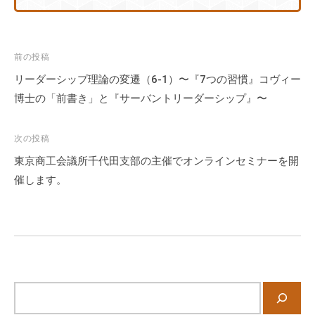
投
前の投稿
稿
リーダーシップ理論の変遷（6-1）〜『7つの習慣』コヴィー
ナ
博士の「前書き」と『サーバントリーダーシップ』〜
ビ
ゲ
次の投稿
ー
東京商工会議所千代田支部の主催でオンラインセミナーを開
シ
催します。
ョ
ン
サ
イ