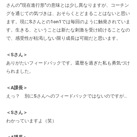
さんの“現在進行形”の意味とは少し異なりますが、コーチン
な
グを通じての気づきは、おそらくとどまることはないと思い
ど
ます。現にSさんとの1on1では毎回のように触発されていま
、
コ
す。生きる、ということは新たな刺激を受け続けることなの
ー
で、感受性が枯渇しない限り成長は可能だと思います。
チ
ン
＜Sさん＞
グ
ありがたいフィードバックです。還暦を過ぎた私も勇気づけ
に
られました。
関
す
＜A課長＞
る
えっ？ 別にSさんへのフィードバックではないのですが…
こ
と
＜Sさん＞
は
わかっていますよ（笑）
お
気
軽