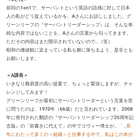
ィ
前回の1on1で、サーバントという英語の語感に対して日本
ブ
人の私がどう捉えているかを、Aさんにお話ししました。グ
コ
リーンリーフの『サーバントリーダーシップ』は、そんな単
ー
純な内容ではないことを、Aさんの言葉から匂ってきます。
チ
ただその内容はまだ開示されていないので…（笑）
ン
昭和の価値観に染まっている私も腑に落ちるよう、是非とも
グ
お願いします。
の
提
供
＜A課長＞
を
いきなり難易度の高い提案で、ちょっと緊張しますが、チャ
行
レンジしてみます！
な
グリーンリーフが最初にサーバントリーダーという言葉を世
っ
に問うたのは、1970年（66歳）だと言われています。2008
て
年に発刊された翻訳の『サーバントリーダーシップ25周年記
い
念版』の「前書きに代えて」の中でコヴィー博士が…
「…長
ま
年にわたって多くの＜組織＞と仕事する中で、私はこの本が
す