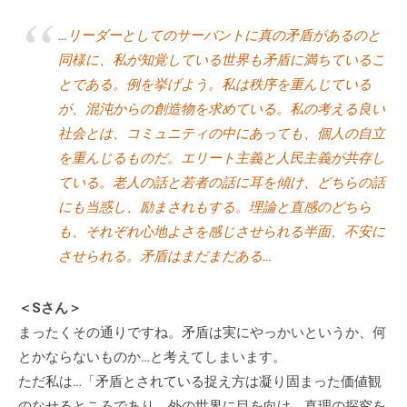
…リーダーとしてのサーバントに真の矛盾があるのと
同様に、私が知覚している世界も矛盾に満ちているこ
とである。例を挙げよう。私は秩序を重んじている
が、混沌からの創造物を求めている。私の考える良い
社会とは、コミュニティの中にあっても、個人の自立
を重んじるものだ。エリート主義と人民主義が共存し
ている。老人の話と若者の話に耳を傾け、どちらの話
にも当惑し、励まされもする。理論と直感のどちら
も、それぞれ心地よさを感じさせられる半面、不安に
させられる。矛盾はまだまだある…
＜Sさん＞
まったくその通りですね。矛盾は実にやっかいというか、何
とかならないものか…と考えてしまいます。
ただ私は…「矛盾とされている捉え方は凝り固まった価値観
のなせるところであり、外の世界に目を向け、真理の探究を