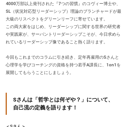
グ
4000万部以上発刊された『7つの習慣』のコヴィー博士や、
ゼ
SL（状況対応型リーダーシップ）理論のブランチャードが最
ク
大級のリスペクトをグリーンリーフに寄せています。
テ
この両大家をはじめ、リーダーシップに関する世界の研究者
ィ
や実践家が、サーバントリーダーシップこそが、今日求めら
ブ
れているリーダーシップ像であること熱く語ります。
コ
ー
今回もこれまでのコラムに引き続き、定年再雇用のSさんと
チ
心理学を学びコーチングの資格を持つ若手A課長に、1on1を
の
展開してもらうことにしましょう。
育
成
、
エ
Sさんは「哲学とは何ぞや？」について、
グ
自己流の定義を語ります！
ゼ
ク
テ
＜Sさん＞