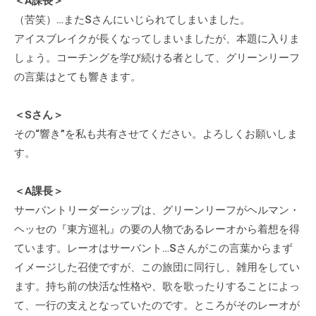
＜A課長＞
に
（苦笑）…またSさんにいじられてしまいました。
ご
アイスブレイクが長くなってしまいましたが、本題に入りま
相
しょう。コーチングを学び続ける者として、グリーンリーフ
談
の言葉はとても響きます。
く
だ
＜Sさん＞
さ
その“響き”を私も共有させてください。よろしくお願いしま
い
す。
。
＜A課長＞
サーバントリーダーシップは、グリーンリーフがヘルマン・
ヘッセの『東方巡礼』の要の人物であるレーオから着想を得
ています。レーオはサーバント…Sさんがこの言葉からまず
イメージした召使ですが、この旅団に同行し、雑用をしてい
ます。持ち前の快活な性格や、歌を歌ったりすることによっ
て、一行の支えとなっていたのです。ところがそのレーオが