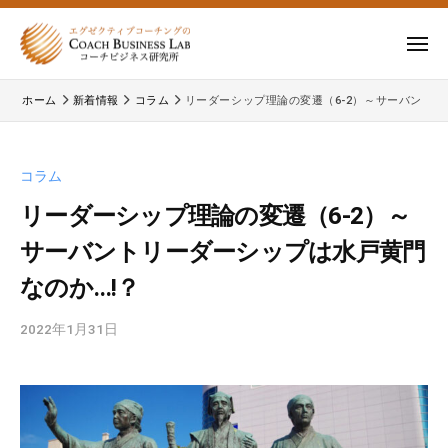
ー
コ
式
会
ン
メ
社
テ
ニ
株
株
ュ
コ
ン
ー
ホーム
新着情報
コラム
リーダーシップ理論の変遷（6-2）～サーバントリ
式
ー
式
ツ
チ
会
会
へ
ビ
コ
社
ス
コラム
ジ
ー
コ
キ
ネ
チ
リーダーシップ理論の変遷（6-2）～
ー
ッ
ス
ビ
サーバントリーダーシップは水戸黄門
チ
研
プ
ジ
ビ
究
なのか…!？
ネ
所
ジ
ス
2022年1月31日
b
ネ
研
y
究
ス
c
所
研
b
の
究
l
公
所