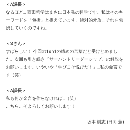
＜A課長＞
なるほど… 西田哲学はまさに日本発の哲学です。私はそのキ
ーワードを「包摂」と捉えています。絶対的矛盾… それを包
摂していくのですね。
＜Sさん＞
すばらしい！ 今回の1on1の締めの言葉だと受けとめまし
た。次回も引き続き『サーバントリーダーシップ』の解説を
お願いします。いやいや「学びこそ悦びだ！」…私の金言で
す（笑）
＜A課長＞
私も何か金言を作らなければ…（笑）
こちらこそよろしくお願いします！
坂本 樹志 (日向 薫)