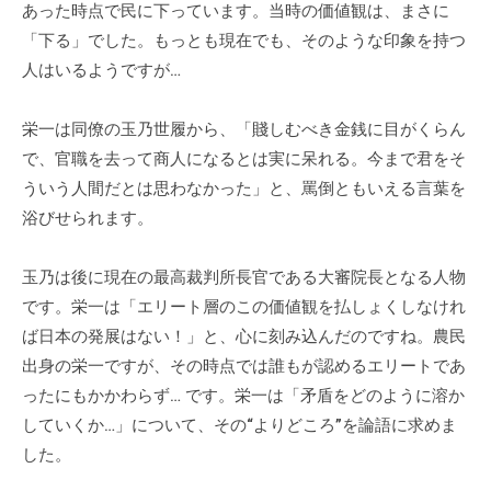
あった時点で民に下っています。当時の価値観は、まさに
「下る」でした。もっとも現在でも、そのような印象を持つ
人はいるようですが…
栄一は同僚の玉乃世履から、「賤しむべき金銭に目がくらん
で、官職を去って商人になるとは実に呆れる。今まで君をそ
ういう人間だとは思わなかった」と、罵倒ともいえる言葉を
浴びせられます。
玉乃は後に現在の最高裁判所長官である大審院長となる人物
です。栄一は「エリート層のこの価値観を払しょくしなけれ
ば日本の発展はない！」と、心に刻み込んだのですね。農民
出身の栄一ですが、その時点では誰もが認めるエリートであ
ったにもかかわらず… です。栄一は「矛盾をどのように溶か
していくか…」について、その“よりどころ”を論語に求めま
した。