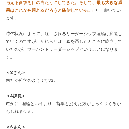
与える衝撃を目の当たりにしてきた。そして、
最も大きな成
。
果はこれから現れるだろうと確信している
…」
と、書いてい
そ
ます。
の
他
、
時代状況によって、注目されるリーダーシップ理論は変遷し
コ
ていくのですが、それらとは一線を画したところに屹立して
ー
いたのが、サーバントリーダーシップということになりま
チ
す。
ン
グ
＜Sさん＞
を
何だか哲学のようですね。
学
び
＜A課長＞
た
確かに…理論というより、哲学と捉えた方がしっくりくるか
い
もしれません。
士
業
や
＜Sさん＞