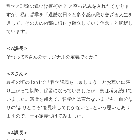
個
哲学と理論の違いは何ぞや？ と突っ込みを入れたくなりま
人
すが、私は哲学を「過酷な日々と多幸感が織り交ざる人生を
の
通じて、その人の内部に根付き確立していく信念」と解釈し
方
ています。
、
コ
＜A課長＞
ー
それってSさんのオリジナルの定義ですか？
チ
を
＜Sさん＞
探
最初の頃の1on1で「哲学談義をしましょう」とお互いに盛
し
り上がって以降、保留になっていましたが… 実は考え続けて
て
いました。還暦を超えて、哲学とは言わないまでも、自分な
い
る
りの“よりどころ”を見出しておかないと…という思いもあり
方
ますので、一応定義づけてみました。
、
コ
＜A課長＞
ー