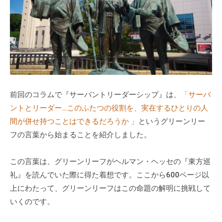
a
式
d
ホ
m
ー
i
ム
n
ペ
ー
ジ
で
前回のコラムで『サーバントリーダーシップ』は、
「サーバ
す
ントとリーダー…このふたつの役割を、実在するひとりの人
。
間が併せ持つことはできるだろうか 」
というグリーンリー
当
フの言葉から始まることを紹介しました。
社
で
この言葉は、グリーンリーフがヘルマン・ヘッセの『東方巡
は
礼』を読んでいた際に得た着想です。ここから600ページ以
主
上にわたって、グリーンリーフはこの命題の解明に挑戦して
に
いくのです。
、
エ