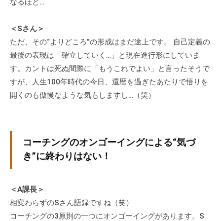
なるほど…
チ
ン
＜Sさん＞
グ
ただ、その“よりどころ”の形成はまだ途上です。 自己定義の
を
最後の表現は「確立していく…」と現在進行形にしていま
社
す。カントは死ぬ間際に「もうこれでよい」と言ったそうで
内
すが、人生100年時代の今日、還暦を過ぎたあたりで悟りを
に
開くのも傲慢なような気もしますし…（笑）
導
入
し
た
コーチングのオンゴーイングによる“気づ
い
き”に終わりはない！
中
小
企
＜A課長＞
業
相変わらずのSさん語録ですね（笑）
の
コーチングの3原則の一つにオンゴーイングがあります。S
方