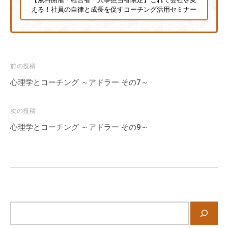
える！社員の自律と成長を促すコーチング活用セミナー
投
前の投稿
稿
心理学とコーチング ～アドラー その7～
ナ
ビ
次の投稿
ゲ
心理学とコーチング ～アドラー その9～
ー
シ
ョ
ン
サ
イ