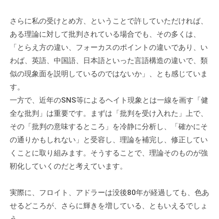
ィ
ブ
さらに私の受けとめ方、ということで許していただければ、
コ
ある理論に対して批判されている場合でも、その多くは、
ー
「とらえ方の違い、フォーカスのポイントの違いであり、い
チ
わば、英語、中国語、日本語といった言語構造の違いで、類
ン
似の現象面を説明しているのではないか」、とも感じていま
グ
す。
の
一方で、近年のSNS等によるヘイト現象とは一線を画す「健
提
全な批判」は重要です。まずは「批判を受け入れた」上で、
供
その「批判の意味するところ」を冷静に分析し、「確かにそ
を
の通りかもしれない」と受容し、理論を補完し、修正してい
行
くことに取り組みます。そうすることで、理論そのものが強
な
っ
靭化していくのだと考えています。
て
い
実際に、フロイト、アドラーは没後80年が経過しても、色あ
ま
せるどころが、さらに輝きを増している、ともいえるでしょ
す