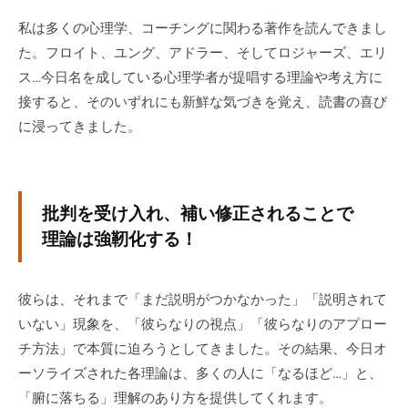
グ
私は多くの心理学、コーチングに関わる著作を読んできまし
ゼ
た。フロイト、ユング、アドラー、そしてロジャーズ、エリ
ク
ス…今日名を成している心理学者が提唱する理論や考え方に
テ
接すると、そのいずれにも新鮮な気づきを覚え、読書の喜び
ィ
ブ
に浸ってきました。
コ
ー
チ
批判を受け入れ、補い修正されることで
の
理論は強靭化する！
育
成
、
彼らは、それまで「まだ説明がつかなかった」「説明されて
エ
いない」現象を、「彼らなりの視点」「彼らなりのアプロー
グ
チ方法」で本質に迫ろうとしてきました。その結果、今日オ
ゼ
ーソライズされた各理論は、多くの人に「なるほど…」と、
ク
テ
「腑に落ちる」理解のあり方を提供してくれます。