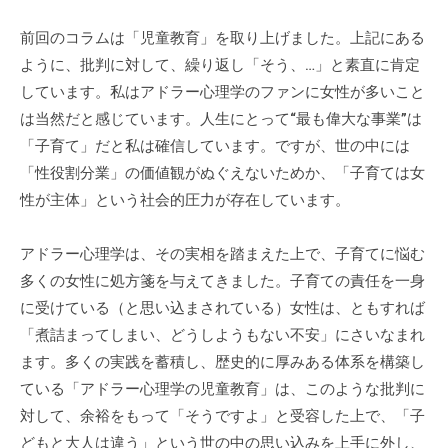
前回のコラムは「児童教育」を取り上げました。上記にある
ように、批判に対して、繰り返し「そう、…」と素直に肯定
しています。私はアドラー心理学のファンに女性が多いこと
は当然だと感じています。人生にとって“最も偉大な事業”は
「子育て」だと私は確信しています。ですが、世の中には
「性役割分業」の価値観がぬぐえないためか、「子育ては女
性が主体」という社会的圧力が存在しています。
アドラー心理学は、その実相を踏まえた上で、子育てに悩む
多くの女性に処方箋を与えてきました。子育ての責任を一身
に受けている（と思い込まされている）女性は、ともすれば
「煮詰まってしまい、どうしようもない不安」にさいなまれ
ます。多くの実践を蓄積し、歴史的に厚みある体系を構築し
ている「アドラー心理学の児童教育」は、このような批判に
対して、余裕をもって「そうですよ」と受容した上で、「子
どもと大人は違う」という世の中の思い込みを上手に外し、