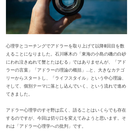
式
m
ホ
i
ー
n
ム
ペ
ー
心理学とコーチングでアドラーを取り上げて以降8回目を数
ジ
えることになりました。石川啄木の「東海の小島の磯の白砂
で
にわれ泣きぬれて蟹とたはむる」ではありませんが、「アド
す
。
ラーの言葉」「アドラーの理論の概括」…と、大きなカテゴ
当
リーからスタートし、「ライフスタイル」という中心理論、
社
そして、個別テーマに落とし込んでいく、という流れで進め
で
てきました。
は
主
アドラー心理学のすそ野は広く、語ることはいくらでも存在
に
するのですが、今回は切り口を変えてみようと思います。そ
、
れは「アドラー心理学への批判」です。
エ