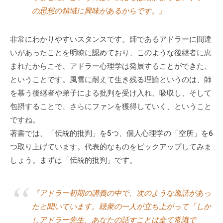
チ
の思想の領域に興味があるからです。』
ン
グ
非常にわかりやすいスタンスです。師であるアドラーに間違
を
いがあったことを明瞭に認めており、このような後継者に恵
社
まれたからこそ、アドラー心理学は発展することができた、
内
ということです。風雪に耐えて生き残る理論というのは、師
に
を慕う後継者や弟子による批判を受け入れ、吸収し、そして
導
包摂することで、さらにファンを獲得していく、ということ
入
ですね。
し
著書では、「伝統的批判」を5つ、個人心理学の「空所」を6
た
つ取り上げています。代表的なものをピックアップしてみま
い
中
しょう。まずは「伝統的批判」です。
小
企
『アドラー初期の講義の中で、次のような逸話があっ
業
たと聞いています。聴衆の一人が立ち上がって「しか
の
しアドラー先生、あなたの話すことは全て常識で
方