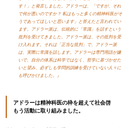
す！」と発言しました。アドラーは、「ですが、それ
な
ど
で何が悪いのですか？ 私はもっと多くの精神科医がそ
、
うであってほしいと思います」と答えたと言われてい
コ
ます。アドラー派は、伝統的に「常識」を話すという
ー
批判を受けてきました。アドラー派は、その批判を受
チ
け入れます。それは「正当な批判」で、アドラー派
ン
は、実際に常識を話します。アドラーは専門用語が嫌
グ
いで、自分の体系は科学ではなく、哲学に基づかせた
に
いと望み、必ずしも学問的訓練を受けていない人々に
関
も呼びかけました。』
す
る
こ
と
アドラーは精神科医の枠を超えて社会啓
は
もう活動に取り組みました。
お
気
軽