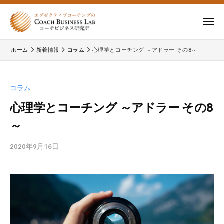
ー
コ
式
会
ン
メ
社
テ
ニ
株
株
ュ
コ
ン
ー
ホーム
新着情報
コラム
心理学とコーチング ～アドラー その8～
式
ー
式
ツ
チ
会
会
へ
ビ
コ
社
ス
コラム
ジ
ー
コ
キ
ネ
チ
心理学とコーチング ～アドラー その8
ー
ッ
ス
ビ
～
チ
研
プ
ジ
ビ
究
ネ
2020年9月16日
b
所
ジ
ス
y
ネ
研
c
究
ス
b
所
研
l
の
a
究
公
d
所