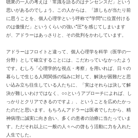
聴衆の一人の考えは「常識を語るのはナンセンスだ」という
に
思いがあるのでしょう。この人からは、「誰しもが当たり前
ご
に思うことを、個人心理学という呼称で“学問”に位置付ける
相
のは傲慢だ」というくらいの強い“圧”を感じてしまいます
談
が、アドラーはあっさりと、その批判をかわしています。
く
だ
アドラーはフロイトと違って、個人心理学を科学（医学の一
さ
分野）として確立することには、こだわっていなかったよう
い
です。むしろ「心理学的な視点・考察」を用いれば、日々の
。
暮らしで生じる人間関係の悩みに対して、解決が困難だと思
い込み立ち往生している人たちに、「実はそれらは決して解
決が難しいわけではなく、○○というアプローチによれば、し
っかりとクリアできるのですよ」、ということを広めたかっ
たのだと思います。もちろんアドラーは医者でしたから、精
神病理に誠実に向き合い、多くの患者の治療に当たっていま
す。ただそれ以上に一般の人々への啓もう活動に力を入れた
人生でした。