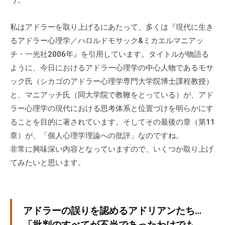
う。
。
そ
私はアドラーを取り上げるにあたって、多くは『現代に生き
の
るアドラー心理学／ハロルドモサック&ミカエルマニアッ
他
チ・一光社2006年』を引用しています。タイトルが物語る
、
ように、今日におけるアドラー心理学の中心人物であるモサ
コ
ック氏（シカゴのアドラー心理学専門大学院博士課程教授）
ー
と、マニアッチ氏（同大学院で教鞭をとっている）が、アド
チ
ン
ラー心理学の現代における思考体系と位置づけを明らかにす
グ
ることを目的に著されています。そしてその最後の章（第11
を
章）が、「個人心理学理論への批評」なのですね。
学
非常に興味深い内容となっていますので、いくつか取り上げ
び
てみたいと思います。
た
い
士
業
アドラーの誤りを認めるアドリアンたち…
や
「批判のすべてが不当であったわけでも