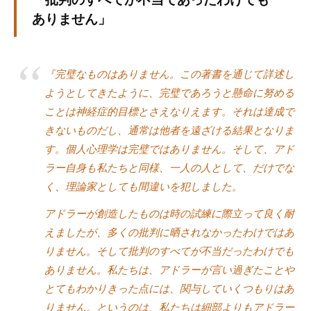
個
ありません」
人
の
方
『完璧なものはありません。この著書を通じて詳述し
、
ようとしてきたように、完璧であろうと懸命に努める
コ
ことは神経症的目標とさえなりえます。それは達成で
ー
きないものだし、通常は他者を遠ざける結果となりま
チ
す。個人心理学は完璧ではありません。そして、アド
を
ラー自身も私たちと同様、一人の人として、だけでな
探
し
く、理論家としても間違いを犯しました。
て
アドラーが創造したものは時の試練に際立って良く耐
い
えましたが、多くの批判に晒されなかったわけではあ
る
りません。そして批判のすべてが不当だったわけでも
方
ありません。私たちは、アドラーが言い過ぎたことや
、
とてもわかりきった点には、関与していくつもりはあ
コ
りません。というのは、私たちは細部よりもアドラー
ー