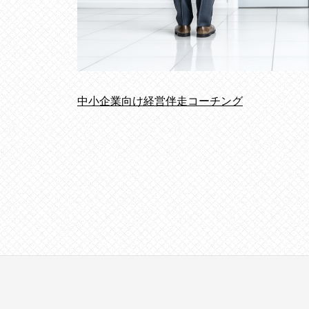
提
供
を
行
な
中小企業向け経営伴走コーチング
っ
て
い
ま
す
。
そ
の
他
、
コ