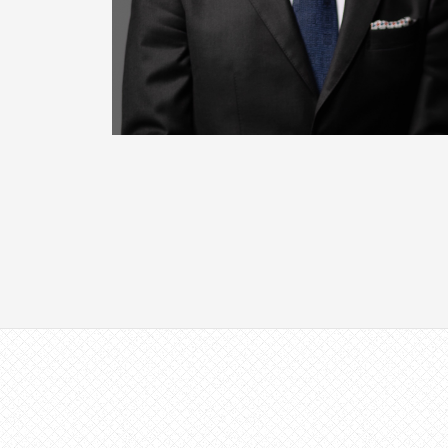
方
、
コ
ー
チ
を
探
し
て
い
る
方
、
コ
ー
チ