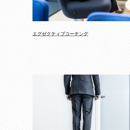
成
、
エ
グ
エグゼクティブコーチング
ゼ
ク
テ
ィ
ブ
コ
ー
チ
ン
グ
の