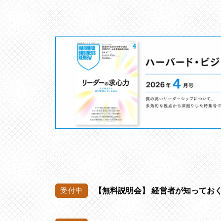
ン
グ
を
社
内
に
導
入
し
た
い
中
小
【無料説明会】 経営者が知ってお
企
業