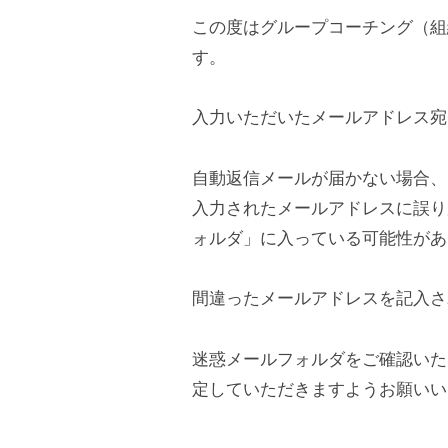
研
の
月
この度はグループコーチング（組
究
公
28
す。
所
式
日
ホ
by
入力いただいたメールアドレス宛
cbladmin
ー
ム
自動返信メールが届かない場合、
ペ
入力されたメールアドレスに誤り
ー
ォルダ」に入っている可能性があ
ジ
で
間違ったメールアドレスを記入さ
す
。
迷惑メールフォルダをご確認いただき、
当
定していただきますようお願いい
社
で