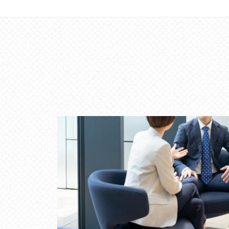
は
主
に
、
エ
グ
ゼ
ク
テ
ィ
ブ
コ
ー
チ
の
育