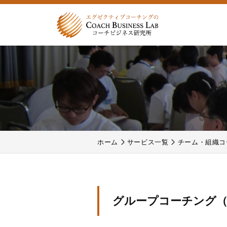
式
コ
会
ン
社
テ
株
株
コ
ン
式
式
ー
ツ
チ
会
会
へ
ビ
コ
社
ス
ジ
ー
コ
キ
ネ
チ
ー
ッ
ス
ビ
ホーム
サービス一覧
チーム・組織コ
プ
チ
研
ジ
究
ビ
ネ
所
ジ
ス
研
ネ
2025
グループコーチング（
究
ス
年
所
8