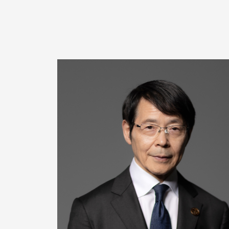
ー
チ
ン
グ
を
学
び
た
い
士
業
や
個
人
の